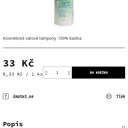
Kosmetické vatové tampony. 100% bavlna.
33 Kč
DO KOŠÍKU
Měrná cena:
0,33 Kč / 1 ks
Zeptat se
Tisk
Popis