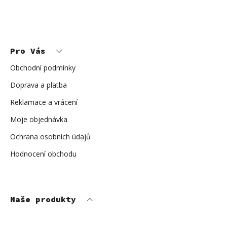
Z
á
p
Pro Vás
a
t
í
Obchodní podmínky
Doprava a platba
Reklamace a vrácení
Moje objednávka
Ochrana osobních údajů
Hodnocení obchodu
Naše produkty