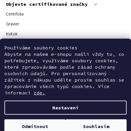
Objevte certifikované značky
Centifolia
Gravier
Kvitok
Vuokkoset
Používáme soubory cookies
Avant Skincare
Abyste na našem e-shopu našli vždy to, co
potřebujete, využíváme soubory cookies,
Sonnentor
které zpracováváme podle zásad ochrany
osobních údajů. Pro personalizovaný
zážitek z nákupu udělte prosím souhlas se
zpracováním všech typů cookies. Více
Kontaktujte nás
informací
zde.
Nastavení
Vytvořil Shoptet
Odmítnout
Souhlasím