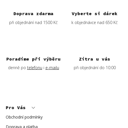
Doprava zdarma
Vyberte si dárek
při objednání nad 1500 Kč
k objednávce nad 650 Kč
Poradíme při výběru
Zítra u vás
denně po
telefonu
i
e-mailu
při objednání do 10:00
Z
á
p
Pro Vás
a
t
í
Obchodní podmínky
Doprava a platba