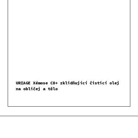
URIAGE Xémose C8+ zklidňující čisticí olej
na obličej a tělo