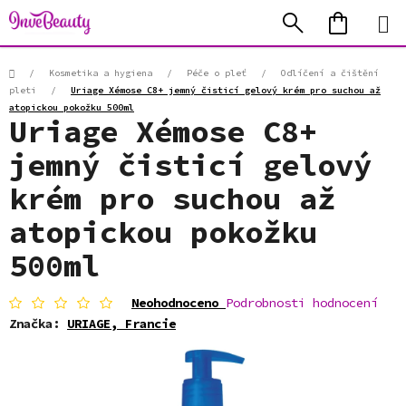
Přejít
Hledat
NÁKUP
na
KOŠÍK
obsah
Domů
/
Kosmetika a hygiena
/
Péče o pleť
/
Odlíčení a čištění
pleti
/
Uriage Xémose C8+ jemný čisticí gelový krém pro suchou až
atopickou pokožku 500ml
Uriage Xémose C8+
jemný čisticí gelový
krém pro suchou až
atopickou pokožku
500ml
Průměrné
Neohodnoceno
Podrobnosti hodnocení
hodnocení
Značka:
URIAGE, Francie
produktu
je
0,0
z
5