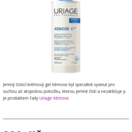
hvězdiček.
Jemný čisticí krémový gel Xémose byl speciálně vyvinut pro
suchou až atopickou pokožku, kterou jemně čistí a nezatěžuje ji.
Je produktem řady
Uriage Xémose.