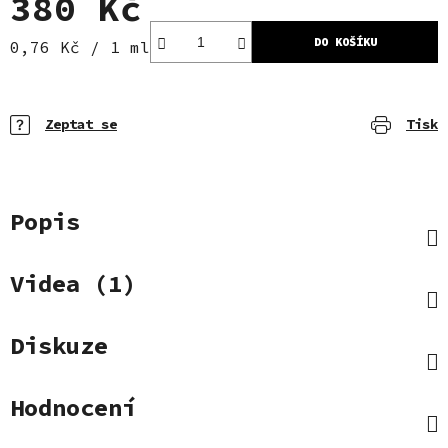
380 Kč
DO KOŠÍKU
Měrná cena:
0,76 Kč / 1 ml
Zeptat se
Tisk
Popis
Videa (1)
Diskuze
Hodnocení