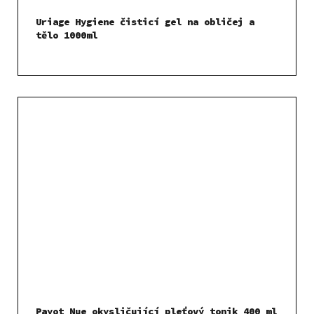
Uriage Hygiene čisticí gel na obličej a
tělo 1000ml
Payot Nue okysličující pleťový tonik 400 ml