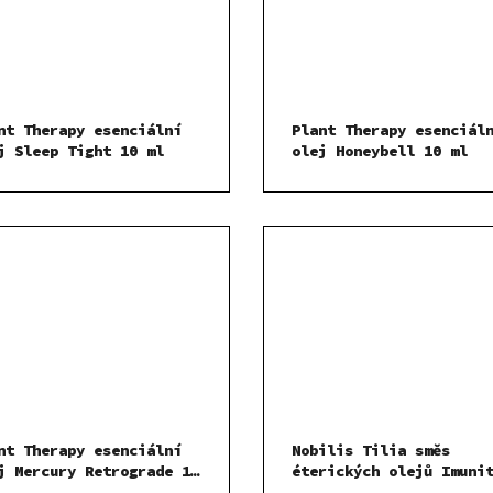
nt Therapy esenciální
Plant Therapy esenciál
j Sleep Tight 10 ml
olej Honeybell 10 ml
nt Therapy esenciální
Nobilis Tilia směs
j Mercury Retrograde 10
éterických olejů Imuni
10 ml