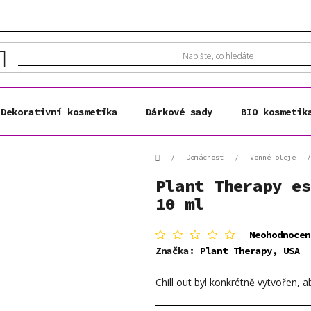
Dekorativní kosmetika
Dárkové sady
BIO kosmetik
Domů
/
Domácnost
/
Vonné oleje
/
Plant Therapy es
10 ml
Průměrné
Neohodnocen
hodnocení
Značka:
Plant Therapy, USA
produktu
je
Chill out byl konkrétně vytvořen, ab
0,0
z
5