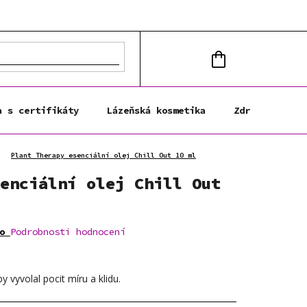
NÁKUPNÍ
KOŠÍK
a s certifikáty
Lázeňská kosmetika
Zdravá výživa
Plant Therapy esenciální olej Chill Out 10 ml
enciální olej Chill Out
o
Podrobnosti hodnocení
y vyvolal pocit míru a klidu.