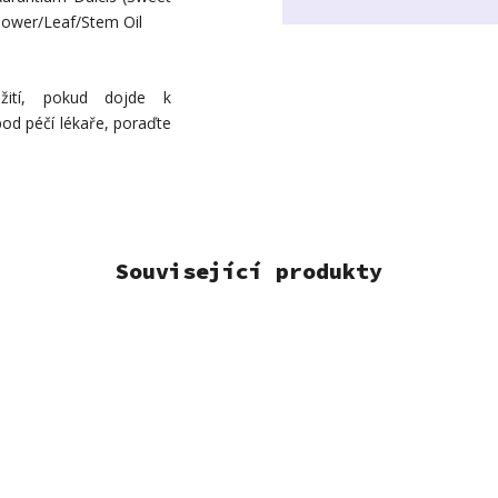
lower/Leaf/Stem Oil
žití, pokud dojde k
pod péčí lékaře, poraďte
Související produkty