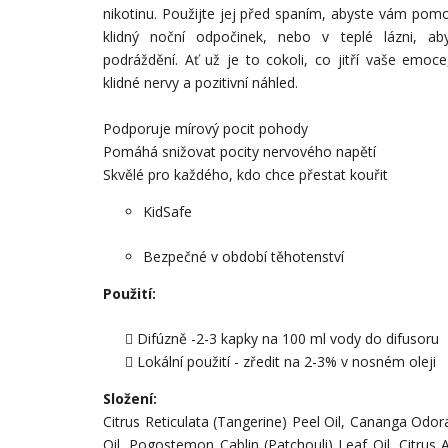
nikotinu. Použijte jej před spaním, abyste vám pomoh
klidný noční odpočinek, nebo v teplé lázni, aby
podráždění. Ať už je to cokoli, co jitří vaše emoce
klidné nervy a pozitivní náhled.
Podporuje mírový pocit pohody
Pomáhá snižovat pocity nervového napětí
Skvělé pro každého, kdo chce přestat kouřit
KidSafe
Bezpečné v období těhotenství
Použití:
Difúzně -2-3 kapky na 100 ml vody do difusoru
Lokální použití -
zředit na 2-3% v nosném oleji
Složení:
Citrus Reticulata (Tangerine) Peel Oil, Cananga Odor
Oil, Pogostemon Cablin (Patchouli) Leaf Oil, Citrus