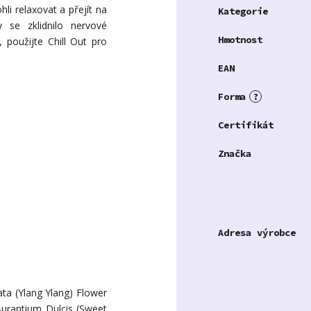
li relaxovat a přejít na
Kategorie
 se zklidnilo nervové
Hmotnost
, použijte Chill Out pro
EAN
Forma
?
Certifikát
Značka
Adresa výrobce
ata (Ylang Ylang) Flower
 Aurantium Dulcis (Sweet