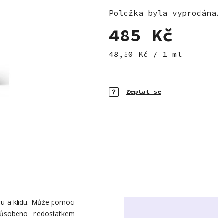
hvězdiček.
Položka byla vyprodána
485 Kč
Měrná cena:
48,50 Kč / 1 ml
Zeptat se
íru a klidu. Může pomoci
způsobeno nedostatkem