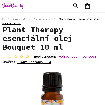
Přejít
Hledat
NÁKUP
na
KOŠÍK
obsah
Domů
/
Domácnost
/
Vonné oleje
/
Plant Therapy esenciální olej
Bouquet 10 ml
Plant Therapy
esenciální olej
Bouquet 10 ml
Průměrné
Neohodnoceno
Podrobnosti hodnocení
hodnocení
Značka:
Plant Therapy, USA
produktu
je
0,0
z
5
hvězdiček.