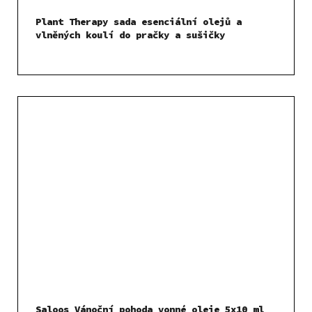
Plant Therapy sada esenciální olejů a
vlněných koulí do pračky a sušičky
Saloos Vánoční pohoda vonné oleje 5x10 ml