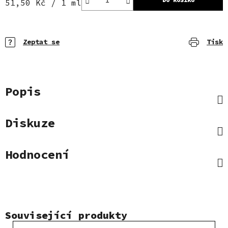
Měrná cena:
51,50 Kč / 1 ml
Zeptat se
Tisk
Popis
Diskuze
Hodnocení
Související produkty