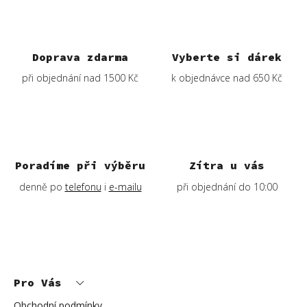
Doprava zdarma
Vyberte si dárek
při objednání nad 1500 Kč
k objednávce nad 650 Kč
Poradíme při výběru
Zítra u vás
denně po
telefonu
i
e-mailu
při objednání do 10:00
Z
á
p
Pro Vás
a
t
í
Obchodní podmínky