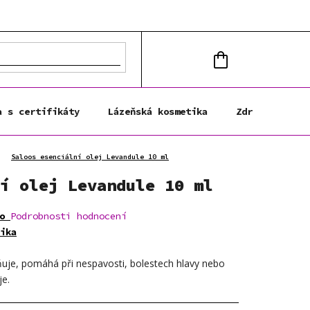
NÁKUPNÍ
KOŠÍK
a s certifikáty
Lázeňská kosmetika
Zdravá výživa
Saloos esenciální olej Levandule 10 ml
í olej Levandule 10 ml
o
Podrobnosti hodnocení
ika
dňuje, pomáhá při nespavosti, bolestech hlavy nebo
je.