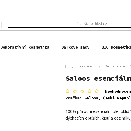
Dekorativní kosmetika
Dárkové sady
BIO kosmetik
Domů
/
Domácnost
/
Vonné oleje
/
Saloos esenciáln
Průměrné
Neohodnocen
hodnocení
Značka:
Saloos, Česká Republ
produktu
je
100% přírodní esenciální olej ukli
0,0
z
dýchacích obtížích, čistí a dezinfiku
5
hvězdiček.