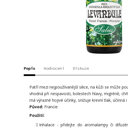
Popis
Hodnocení
Diskuze
Patří mezi nejpoužívanější silice, na kůži se může po
vhodná při nespavosti, bolestech hlavy, migréně, chři
má výrazné hojivé účinky, snižuje krevní tlak, účinná 
Původ:
Francie
Použití:
Inhalace - přidejte do aromalampy či difuz