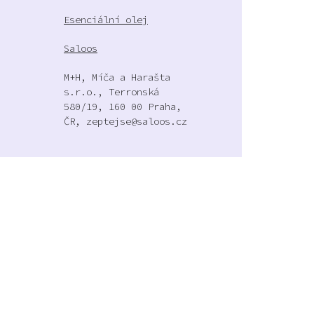
Esenciální olej
Saloos
M+H, Míča a Harašta
s.r.o., Terronská
580/19, 160 00 Praha,
ČR, zeptejse@saloos.cz