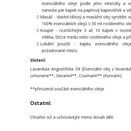
esenciálního oleje podle jeho intenzity a v
naneste pár kapek na papírový kapesníček a vd
Masáž - vlastní tělový a masážní olej vyrobíte
100% esenciálních olejů s 50 ml rostlinného ole
Koupel - rozmíchejte 3 až 10 kapek v nosné
mléka, lžičce medu nebo rostlinného oleje a př
Lokální použití - kapku esenciálního ole
požadované místo.
Složení:
Lavandula Angustifolia Oil (Esenciální olej z levandu
Limonene**, Geraniol**, Coumarin** (Kumarin)
**přirozená součást esenciálního oleje
Ostatní:
Chraňte oči a uchovávejte mimo dosah dětí.