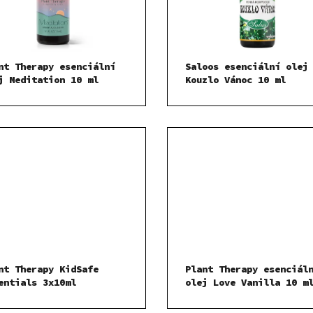
nt Therapy esenciální
Saloos esenciální olej
j Meditation 10 ml
Kouzlo Vánoc 10 ml
nt Therapy KidSafe
Plant Therapy esenciál
entials 3x10ml
olej Love Vanilla 10 m