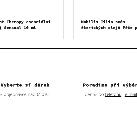
nt Therapy esenciální
Nobilis Tilia směs
j Sensual 10 ml
éterických olejů Péče 
migréně 10 ml
Vyberte si dárek
Poradíme při výbě
k objednávce nad 650 Kč
denně po
telefonu
i
e-mai