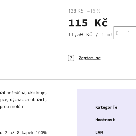
138 Kč
–16 %
115 Kč
Měrná cena:
11,50 Kč / 1 ml
Zeptat se
užít neředěná, uklidňuje,
pce, dýchacích obtížích,
i proti molům.
Kategorie
Hmotnost
EAN
éru 2 až 8 kapek 100%