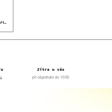
při
ru
Zítra u vás
lu
při objednání do 10:00