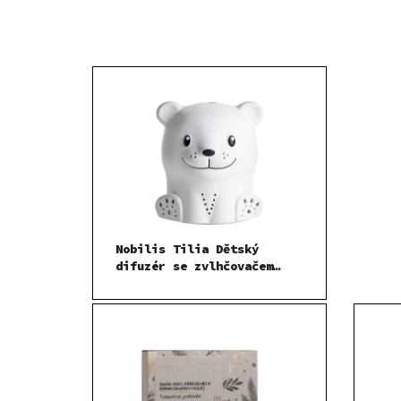
Nobilis Tilia Dětský
difuzér se zvlhčovačem
vzduchu Medvídek