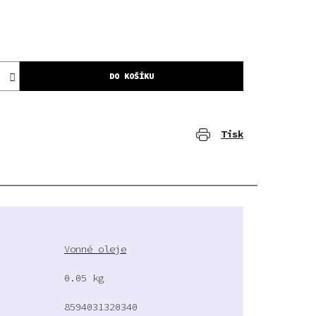
DO KOŠÍKU
Tisk
Vonné oleje
0.05 kg
8594031320340