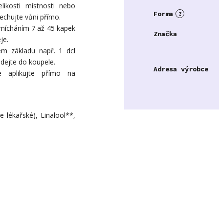
elikosti místnosti nebo
Forma
?
echujte vůni přímo.
 smícháním 7 až 45 kapek
Značka
je.
m základu např. 1 dcl
idejte do koupele.
Adresa výrobce
je aplikujte přímo na
le lékařské), Linalool**,