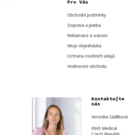
p
Pro Vás
a
t
í
Obchodní podmínky
Doprava a platba
Reklamace a vrácení
Moje objednávka
Ochrana osobních údajů
Hodnocení obchodu
Kontaktujte
nás
Veronika Sádlíková
INVE Medical
Czech Republic,