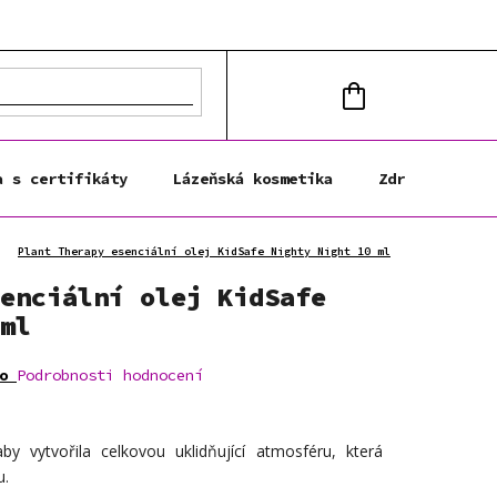
NÁKUPNÍ
KOŠÍK
a s certifikáty
Lázeňská kosmetika
Zdravá výživa
Plant Therapy esenciální olej KidSafe Nighty Night 10 ml
enciální olej KidSafe
ml
o
Podrobnosti hodnocení
by vytvořila celkovou uklidňující atmosféru, která
u.