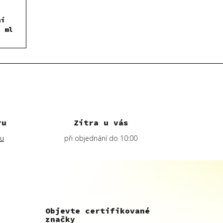
ní
5 ml
ru
Zítra u vás
lu
při objednání do 10:00
Objevte certifikované
značky