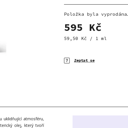
hvězdiček.
Položka byla vyprodána
595 Kč
Měrná cena:
59,50 Kč / 1 ml
Zeptat se
u uklidňující atmosféru,
ický olej, který tvoří