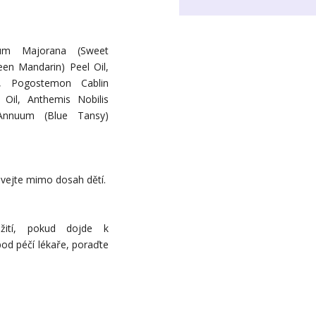
anum Majorana (Sweet
een Mandarin) Peel Oil,
l, Pogostemon Cablin
) Oil, Anthemis Nobilis
Annuum (Blue Tansy)
ávejte mimo dosah dětí.
žití, pokud dojde k
pod péčí lékaře, poraďte