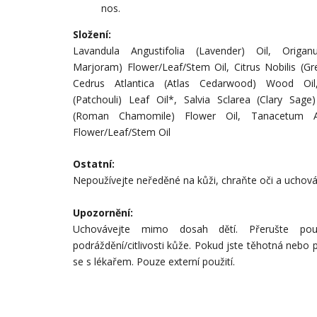
nos.
Složení:
Lavandula Angustifolia (Lavender) Oil, Orig
Marjoram) Flower/Leaf/Stem Oil, Citrus Nobilis (Gr
Cedrus Atlantica (Atlas Cedarwood) Wood Oi
(Patchouli) Leaf Oil*, Salvia Sclarea (Clary Sage
(Roman Chamomile) Flower Oil, Tanacetum 
Flower/Leaf/Stem Oil
Ostatní:
Nepoužívejte neředěné na kůži, chraňte oči a uchov
Upozornění:
Uchovávejte mimo dosah dětí. Přerušte pou
podráždění/citlivosti kůže. Pokud jste těhotná nebo 
se s lékařem. Pouze externí použití.