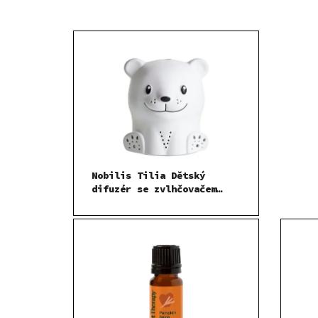
Nobilis Tilia Dětský
difuzér se zvlhčovačem
vzduchu Medvídek