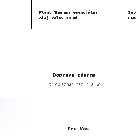
Plant Therapy esenciální
Sal
olej Relax 10 ml
Lev
Doprava zdarma
při objednání nad 1500 Kč
Z
á
p
Pro Vás
a
t