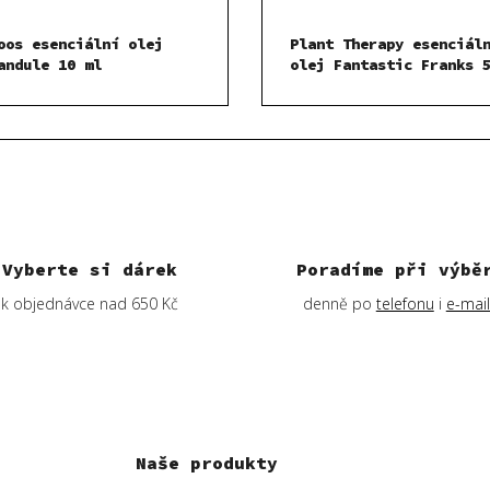
oos esenciální olej
Plant Therapy esenciál
andule 10 ml
olej Fantastic Franks 
Vyberte si dárek
Poradíme při výbě
k objednávce nad 650 Kč
denně po
telefonu
i
e-mai
Naše produkty