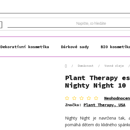
Dekorativní kosmetika
Dárkové sady
BIO kosmetik
Domů
/
Domácnost
/
Vonné oleje
/
Plant Therapy es
Nighty Night 10 
Průměrné
Neohodnocen
hodnocení
Značka:
Plant Therapy, USA
produktu
je
Nighty Night je navržena tak, a
0,0
z
pomáhá dětem do klidného spánk
5