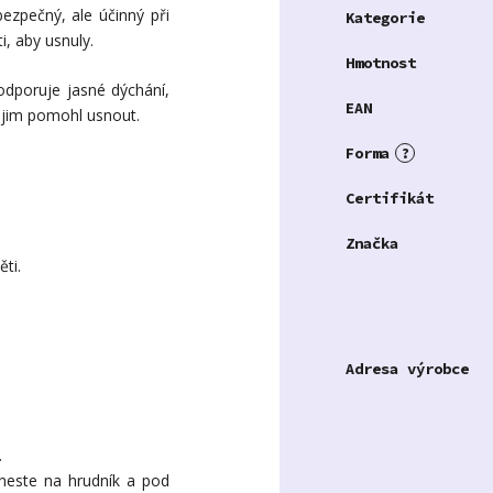
bezpečný, ale účinný při
Kategorie
i, aby usnuly.
Hmotnost
podporuje jasné dýchání,
EAN
y jim pomohl usnout.
Forma
?
Certifikát
Značka
ti.
Adresa výrobce
.
aneste na hrudník a pod