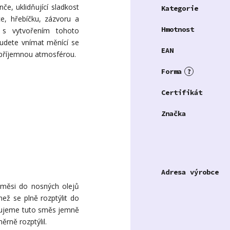
e, uklidňující sladkost
Kategorie
e, hřebíčku, zázvoru a
Hmotnost
 s vytvořením tohoto
udete vnímat měnící se
EAN
 příjemnou atmosférou.
Forma
?
Certifikát
Značka
Adresa výrobce
směsi do nosných olejů
ež se plně rozptýlit do
učujeme tuto směs jemně
rně rozptýlil.