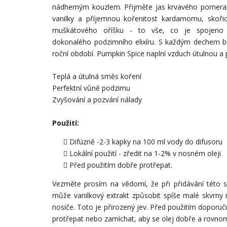
nádherným kouzlem. Přijměte jas krvavého pomeranč
vanilky a příjemnou kořenitost kardamomu, skořic
muškátového oříšku - to vše, co je spojeno
dokonalého podzimního elixíru. S každým dechem b
roční období. Pumpkin Spice naplní vzduch útulnou a
Teplá a útulná směs koření
Perfektní vůně podzimu
Zvyšování a pozvání nálady
Použití:
Difúzně -2-3 kapky na 100 ml vody do difusoru
Lokální použití -
zředit na 1-2% v nosném oleji
Před použitím dobře protřepat.
Vezměte prosím na vědomí, že při přidávání této 
může vanilkový extrakt způsobit spíše malé skvrny n
nosiče. Toto je přirozený jev. Před použitím dopor
protřepat nebo zamíchat, aby se olej dobře a rovnomě