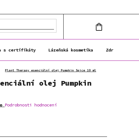
NÁKUPNÍ
KOŠÍK
a s certifikáty
Lázeňská kosmetika
Zdravá výživa
Plant Therapy esenciální olej Pumpkin Spice 10 ml
enciální olej Pumpkin
o
Podrobnosti hodnocení