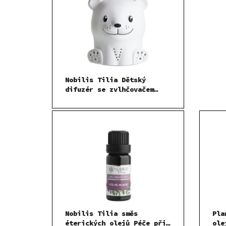
Nobilis Tilia Dětský
difuzér se zvlhčovačem
vzduchu Medvídek
Nobilis Tilia směs
Pla
éterických olejů Péče při
ole