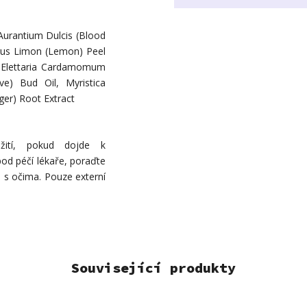
 Aurantium Dulcis (Blood
Citrus Limon (Lemon) Peel
 Elettaria Cardamomum
e) Bud Oil, Myristica
nger) Root Extract
žití, pokud dojde k
pod péčí lékaře, poraďte
u s očima. Pouze externí
Související produkty