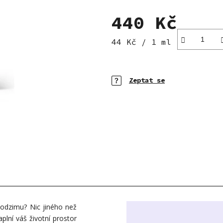
hvězdiček.
440 Kč
Měrná cena:
44 Kč / 1 ml
Zeptat se
podzimu? Nic jiného než
lní váš životní prostor