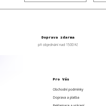
Doprava zdarma
při objednání nad 1500 Kč
Z
á
p
Pro Vás
a
t
í
Obchodní podmínky
Doprava a platba
Reklamace a vrácení