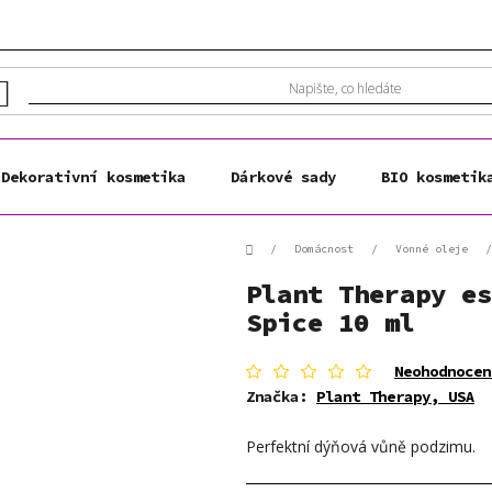
Dekorativní kosmetika
Dárkové sady
BIO kosmetik
Domů
/
Domácnost
/
Vonné oleje
/
Plant Therapy es
Spice 10 ml
Průměrné
Neohodnocen
hodnocení
Značka:
Plant Therapy, USA
produktu
je
Perfektní dýňová vůně podzimu.
0,0
z
5