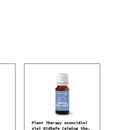
Plant Therapy esenciální
olej KidSafe Calming the