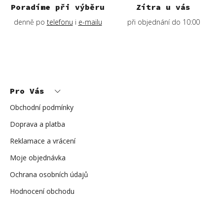
Poradíme při výběru
Zítra u vás
denně po
telefonu
i
e-mailu
při objednání do 10:00
Z
á
p
Pro Vás
a
t
í
Obchodní podmínky
Doprava a platba
Reklamace a vrácení
Moje objednávka
Ochrana osobních údajů
Hodnocení obchodu