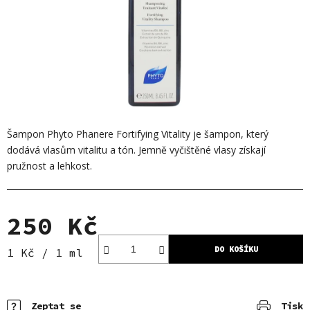
Šampon Phyto Phanere Fortifying Vitality je šampon, který
dodává vlasům vitalitu a tón. Jemně vyčištěné vlasy získají
pružnost a lehkost.
250 Kč
DO KOŠÍKU
Měrná cena:
1 Kč / 1 ml
Zeptat se
Tisk