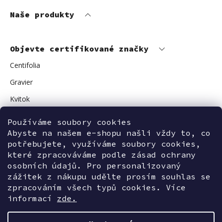
Naše produkty
Objevte certifikované značky
Centifolia
Gravier
Kvitok
Vuokkoset
Používáme soubory cookies
Abyste na našem e-shopu našli vždy to, co
Avant Skincare
potřebujete, využíváme soubory cookies,
Sonnentor
které zpracováváme podle zásad ochrany
osobních údajů. Pro personalizovaný
zážitek z nákupu udělte prosím souhlas se
zpracováním všech typů cookies. Více
Kontaktujte nás
informací
zde.