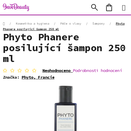
Přejít
Hledat
NÁKUP
na
KOŠÍK
obsah
Domů
/
Kosmetika a hygiena
/
Péče o vlasy
/
Šampony
/
Phyto
Phanere posilující šampon 250 ml
Phyto Phanere
posilující šampon 250
ml
Průměrné
Neohodnoceno
Podrobnosti hodnocení
hodnocení
Značka:
Phyto, Francie
produktu
je
0,0
z
5
hvězdiček.