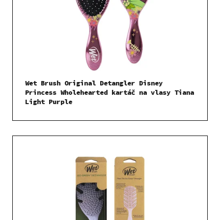
Wet Brush Original Detangler Disney
Princess Wholehearted kartáč na vlasy Tiana
Light Purple