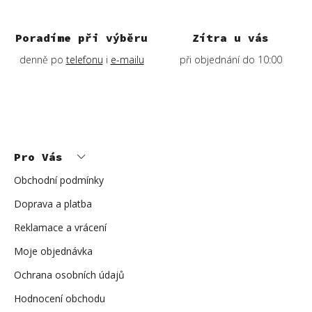
Poradíme při výběru
Zítra u vás
denně po
telefonu
i
e-mailu
při objednání do 10:00
Z
á
p
Pro Vás
a
t
í
Obchodní podmínky
Doprava a platba
Reklamace a vrácení
Moje objednávka
Ochrana osobních údajů
Hodnocení obchodu