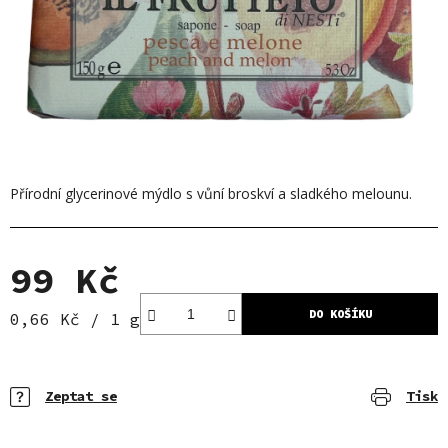
Přírodní glycerinové mýdlo s vůní broskví a sladkého melounu.
99 Kč
DO KOŠÍKU
Měrná cena:
0,66 Kč / 1 g
Zeptat se
Tisk