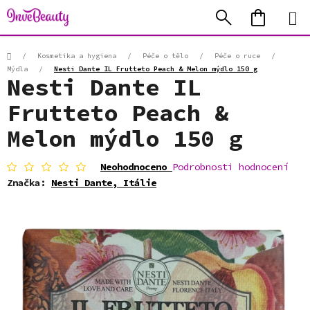
Přejít
Hledat
NÁKUP
na
KOŠÍK
obsah
Domů
/
Kosmetika a hygiena
/
Péče o tělo
/
Péče o ruce
/
Mýdla
/
Nesti Dante IL Frutteto Peach & Melon mýdlo 150 g
Nesti Dante IL
Frutteto Peach &
Melon mýdlo 150 g
Průměrné
Neohodnoceno
Podrobnosti hodnocení
hodnocení
Značka:
Nesti Dante, Itálie
produktu
je
0,0
z
5
hvězdiček.