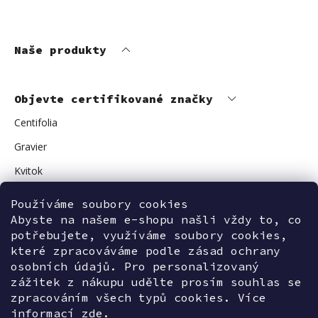
Naše produkty
Objevte certifikované značky
Centifolia
Gravier
Kvitok
Vuokkoset
Používáme soubory cookies
Avant Skincare
Abyste na našem e-shopu našli vždy to, co
potřebujete, využíváme soubory cookies,
Sonnentor
které zpracováváme podle zásad ochrany
osobních údajů. Pro personalizovaný
zážitek z nákupu udělte prosím souhlas se
zpracováním všech typů cookies. Více
Kontaktujte nás
informací
zde.