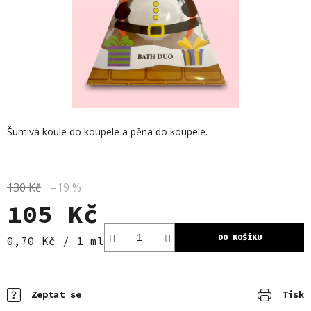
Šumivá koule do koupele a pěna do koupele.
130 Kč
–19 %
105 Kč
DO KOŠÍKU
Měrná cena:
0,70 Kč / 1 ml
Zeptat se
Tisk