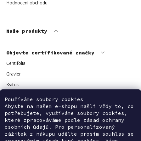
Hodnocení obchodu
Naše produkty
Objevte certifikované značky
Centifolia
Gravier
Kvitok
Vuokkoset
Používáme soubory cookies
Avant Skincare
Abyste na našem e-shopu našli vždy to, co
potřebujete, využíváme soubory cookies,
Sonnentor
které zpracováváme podle zásad ochrany
osobních údajů. Pro personalizovaný
zážitek z nákupu udělte prosím souhlas se
zpracováním všech typů cookies. Více