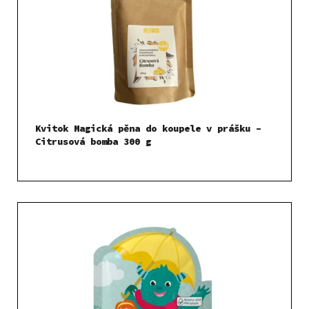
Kvitok Magická pěna do koupele v prášku –
Citrusová bomba 300 g