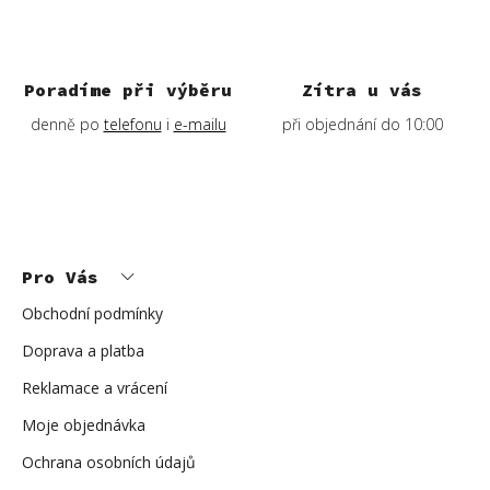
Poradíme při výběru
Zítra u vás
denně po
telefonu
i
e-mailu
při objednání do 10:00
Z
á
p
Pro Vás
a
t
í
Obchodní podmínky
Doprava a platba
Reklamace a vrácení
Moje objednávka
Ochrana osobních údajů