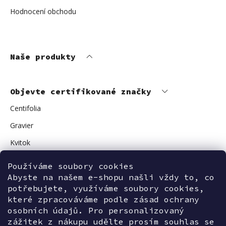
Hodnocení obchodu
Naše produkty
Objevte certifikované značky
Centifolia
Gravier
Kvitok
Vuokkoset
Používáme soubory cookies
Avant Skincare
Abyste na našem e-shopu našli vždy to, co
potřebujete, využíváme soubory cookies,
Sonnentor
které zpracováváme podle zásad ochrany
osobních údajů. Pro personalizovaný
zážitek z nákupu udělte prosím souhlas se