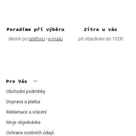
Poradíme při výběru
Zítra u vás
denně po
telefonu
i
e-mailu
při objednání do 10:00
Z
á
p
Pro Vás
a
t
í
Obchodní podmínky
Doprava a platba
Reklamace a vrácení
Moje objednávka
Ochrana osobních údajů