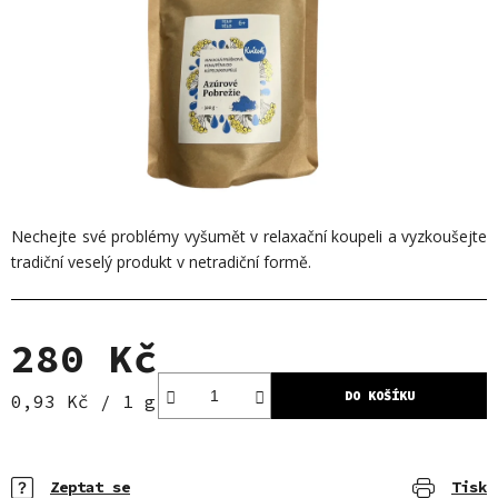
Nechejte své problémy vyšumět v relaxační koupeli a vyzkoušejte
tradiční veselý produkt v netradiční formě.
280 Kč
DO KOŠÍKU
Měrná cena:
0,93 Kč / 1 g
Zeptat se
Tisk