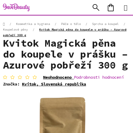
Přejít
Hledat
NÁKUP
na
KOŠÍK
obsah
Domů
/
Kosmetika a hygiena
/
Péče o tělo
/
Sprcha a koupel
/
Koupelové pěny
/
Kvitok Magická pěna do koupele v prášku – Azurové
pobřeží 300 g
Kvitok Magická pěna
do koupele v prášku –
Azurové pobřeží 300 g
Průměrné
Neohodnoceno
Podrobnosti hodnocení
hodnocení
Značka:
Kvitok, Slovenská republika
produktu
je
0,0
z
5
hvězdiček.