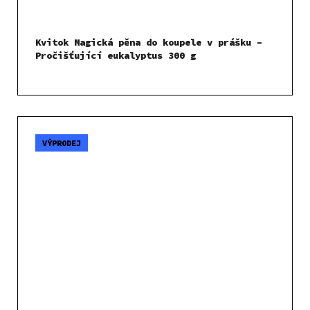
Kvitok Magická pěna do koupele v prášku –
Pročišťující eukalyptus 300 g
VÝPRODEJ