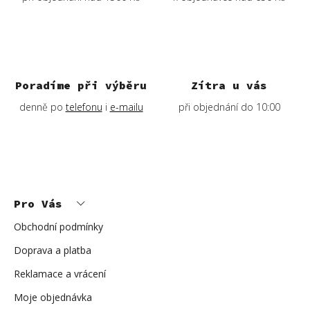
Poradíme při výběru
Zítra u vás
denně po
telefonu
i
e-mailu
při objednání do 10:00
Z
á
p
Pro Vás
a
t
í
Obchodní podmínky
Doprava a platba
Reklamace a vrácení
Moje objednávka