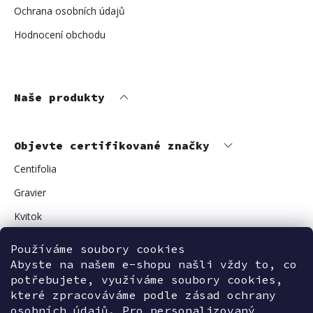
Ochrana osobních údajů
Hodnocení obchodu
Naše produkty
Objevte certifikované značky
Centifolia
Gravier
Kvitok
Vuokkoset
Používáme soubory cookies
Avant Skincare
Abyste na našem e-shopu našli vždy to, co
potřebujete, využíváme soubory cookies,
Sonnentor
které zpracováváme podle zásad ochrany
osobních údajů. Pro personalizovaný