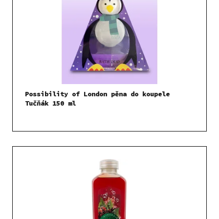
Possibility of London pěna do koupele
Tučňák 150 ml