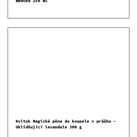
medvěd 150 ml
Kvitok Magická pěna do koupele v prášku –
Uklidňující levandule 300 g