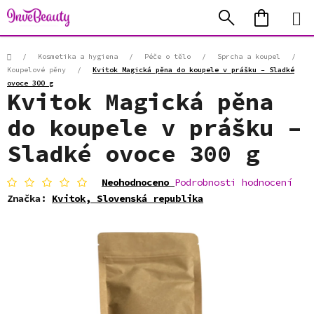
Přejít
Hledat
NÁKUP
na
KOŠÍK
obsah
Domů
/
Kosmetika a hygiena
/
Péče o tělo
/
Sprcha a koupel
/
Koupelové pěny
/
Kvitok Magická pěna do koupele v prášku – Sladké
ovoce 300 g
Kvitok Magická pěna
do koupele v prášku –
Sladké ovoce 300 g
Průměrné
Neohodnoceno
Podrobnosti hodnocení
hodnocení
Značka:
Kvitok, Slovenská republika
produktu
je
0,0
z
5
hvězdiček.