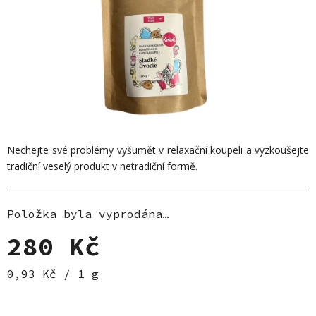
Nechejte své problémy vyšumět v relaxační koupeli a vyzkoušejte
tradiční veselý produkt v netradiční formě.
Položka byla vyprodána…
280 Kč
Měrná cena:
0,93 Kč / 1 g