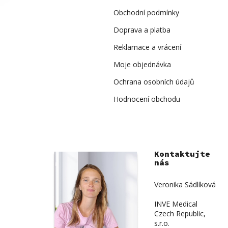
t
í
Obchodní podmínky
Doprava a platba
Reklamace a vrácení
Moje objednávka
Ochrana osobních údajů
Hodnocení obchodu
Kontaktujte
nás
Veronika Sádlíková
INVE Medical
Czech Republic,
s.r.o.