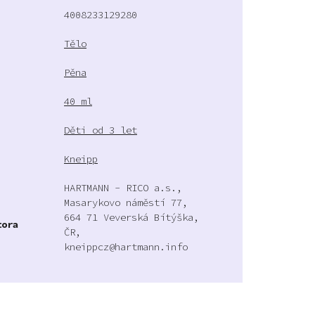
4008233129280
Tělo
Pěna
40 ml
Děti od 3 let
Kneipp
HARTMANN - RICO a.s.,
Masarykovo náměstí 77,
664 71 Veverská Bítýška,
tora
ČR,
kneippcz@hartmann.info