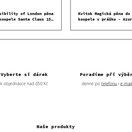
sibility of London pěna
Kvitok Magická pěna do
koupele Santa Claus 150
koupele v prášku – Azu
pobřeží 300 g
Vyberte si dárek
Poradíme při výbě
k objednávce nad 650 Kč
denně po
telefonu
i
e-mai
Naše produkty