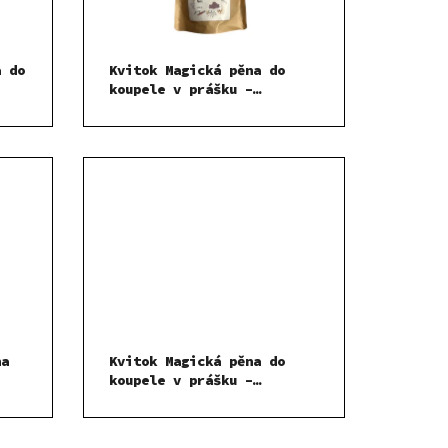
a do
Kvitok Magická pěna do
koupele v prášku –
Orientální noc 300 g
na
Kvitok Magická pěna do
koupele v prášku –
Citrusová bomba 300 g