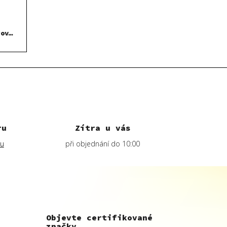
rové
ru
Zítra u vás
lu
při objednání do 10:00
Objevte certifikované
značky