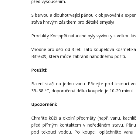
před vysoušením.
S barvou a dlouhotrvající pěnou k objevování a expe
stává hravým zážitkem pro dětské smysly!
Produkty Kneipp® naturkind byly vyvinuty s velkou lás
Vhodné pro děti od 3 let. Tato koupelová kosmetik
Bitrex®, která může zabránit náhodnému požití.
Použití:
Balení stačí na jednu vanu. Přidejte pod tekoucí v
35–38 °C, doporučená délka koupele je 10-20 minut.
Upozornění:
Chraňte kůži a okolní předměty (např. vanu, kachli
před přímým kontaktem v neředěném stavu. Pěnu 
pod tekoucí vodou. Po koupeli opláchněte vanu