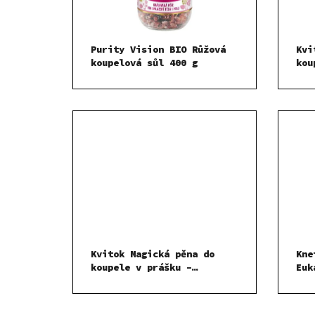
Purity Vision BIO Růžová
Kvi
koupelová sůl 400 g
kou
Ukl
g
Kvitok Magická pěna do
Kne
koupele v prášku –
Euk
Pročišťující eukalyptus
300 g