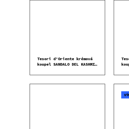
Tesori d'Oriente krémová
Tes
koupel SANDALO DEL KASHMIR
kou
E VETIVER 500 ml
VÝ