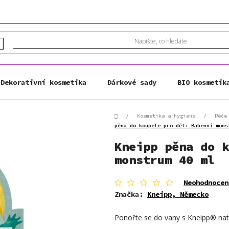
Dekorativní kosmetika
Dárkové sady
BIO kosmetik
Domů
/
Kosmetika a hygiena
/
Péče
pěna do koupele pro děti Bahenní mons
Kneipp pěna do k
monstrum 40 ml
Průměrné
Neohodnocen
hodnocení
Značka:
Kneipp, Německo
produktu
je
Ponořte se do vany s Kneipp® na
0,0
z