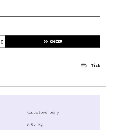
DO KOŠÍKU
Tisk
Koupelové pěny
0.05 kg