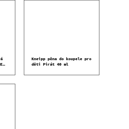
vá
Kneipp pěna do koupele pro
NE
děti Pirát 40 ml