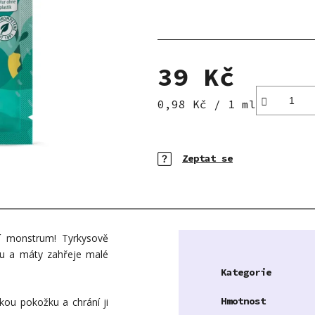
5
hvězdiček.
39 Kč
Měrná cena:
0,98 Kč / 1 ml
Zeptat se
í monstrum! Tyrkysově
ánu a máty zahřeje malé
Kategorie
Hmotnost
kou pokožku a chrání ji