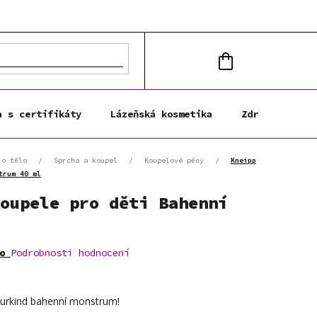
NÁKUPNÍ
KOŠÍK
a s certifikáty
Lázeňská kosmetika
Zdravá výživa
 o tělo
/
Sprcha a koupel
/
Koupelové pěny
/
Kneipp
trum 40 ml
oupele pro děti Bahenní
o
Podrobnosti hodnocení
turkind bahenní monstrum!