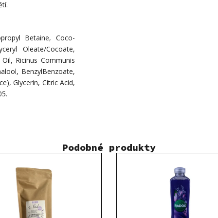
tí.
propyl Betaine, Coco-
ceryl Oleate/Cocoate,
 Oil, Ricinus Communis
nalool, BenzylBenzoate,
, Glycerin, Citric Acid,
05.
Podobné produkty