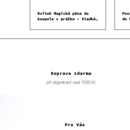
Kvitok Magická pěna do
Pos
koupele v prášku – Sladké
do 
ovoce 300 g
ml
Doprava zdarma
při objednání nad 1500 Kč
Z
á
p
Pro Vás
a