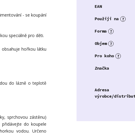
EAN
rimentování - se koupání
Použiji na
?
Forma
?
kou speciálně pro děti.
Objem
?
a obsahuje hořkou látku
Pro koho
?
Značka
odou do lázně o teplotě
Adresa
výrobce/distribu
čky, sprchovou zástěnu)
přidávejte do koupele
 horkou vodou. Určeno