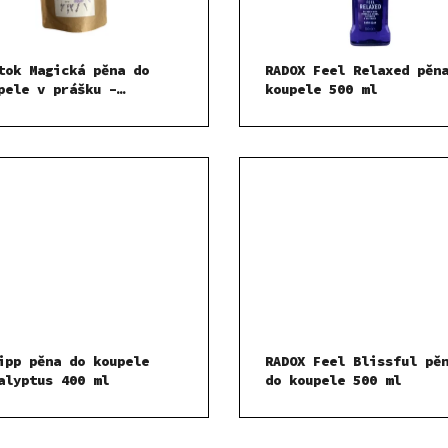
tok Magická pěna do
RADOX Feel Relaxed pěn
pele v prášku –
koupele 500 ml
idňující levandule 300
ipp pěna do koupele
RADOX Feel Blissful pě
alyptus 400 ml
do koupele 500 ml