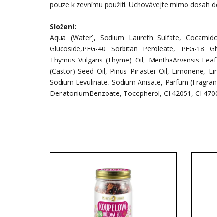
pouze k zevnímu použití. Uchovávejte mimo dosah dě
Složení:
Aqua (Water), Sodium Laureth Sulfate, Cocamido
Glucoside,PEG-40 Sorbitan Peroleate, PEG-18 Gly
Thymus Vulgaris (Thyme) Oil, MenthaArvensis Leaf
(Castor) Seed Oil, Pinus Pinaster Oil, Limonene, Li
Sodium Levulinate, Sodium Anisate, Parfum (Fragrance)
DenatoniumBenzoate, Tocopherol, CI 42051, CI 470