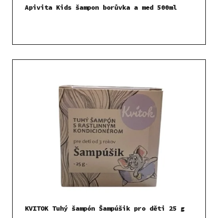
Apivita Kids šampon borůvka a med 500ml
KVITOK Tuhý šampón Šampúšik pro děti 25 g