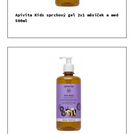
k
t
Apivita Kids sprchový gel 2v1 měsíček a med
ů
500ml