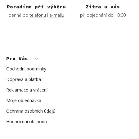
ý
Poradíme při výběru
Zítra u vás
p
denně po
telefonu
i
e-mailu
při objednání do 10:00
i
s
u
Z
á
p
Pro Vás
a
t
í
Obchodní podmínky
Doprava a platba
Reklamace a vrácení
Moje objednávka
Ochrana osobních údajů
Hodnocení obchodu