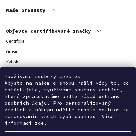
Naše produkty
Objevte certifikované značky
Centifolia
Gravier
Kvitok
Vuokkoset
Používáme soubory cookies
Avant Skincare
Abyste na našem e-shopu našli vždy to, co
potřebujete, využíváme soubory cookies,
Sonnentor
které zpracováváme podle zásad ochrany
osobních údajů. Pro personalizovaný
zážitek z nákupu udělte prosím souhlas se
zpracováním všech typů cookies. Více
Kontaktujte nás
informací
zde.