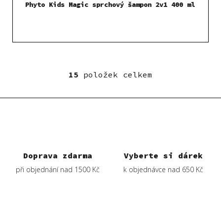
Phyto Kids Magic sprchový šampon 2v1 400 ml
15
položek celkem
O
v
l
á
d
a
c
í
Doprava zdarma
Vyberte si dárek
p
při objednání nad 1500 Kč
k objednávce nad 650 Kč
r
v
k
y
v