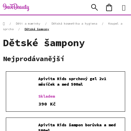
Přejít
Hledat
NÁKUP
na
KOŠÍK
obsah
Domů
/
Děti a maminky
/
Dětská kosmetika a hygiena
/
Koupel a
sprcha
/
Dětské šampony
Dětské šampony
Nejprodávanější
Apivita Kids sprchový gel 2v1
měsíček a med 500ml
Skladem
390 Kč
Apivita Kids šampon borůvka a med
500ml