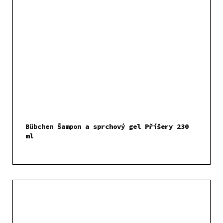
Bübchen Šampon a sprchový gel Příšery 230
ml