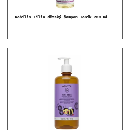
Nobilis Tilia dětský šampon Toník 200 ml