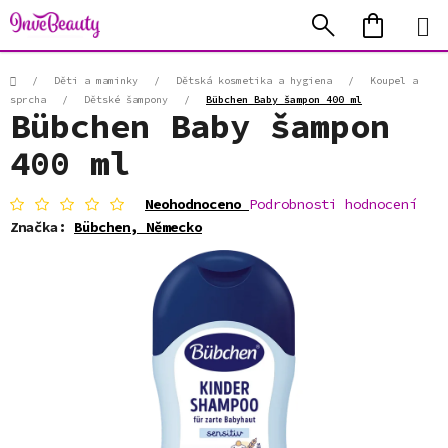
Přejít
Hledat
NÁKUP
na
KOŠÍK
obsah
Domů
/
Děti a maminky
/
Dětská kosmetika a hygiena
/
Koupel a
sprcha
/
Dětské šampony
/
Bübchen Baby šampon 400 ml
Bübchen Baby šampon
400 ml
Průměrné
Neohodnoceno
Podrobnosti hodnocení
hodnocení
Značka:
Bübchen, Německo
produktu
je
0,0
z
5
hvězdiček.