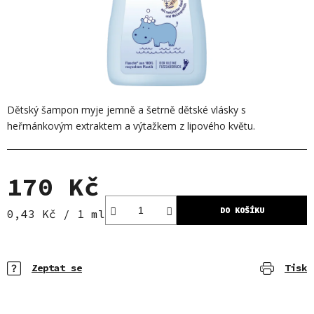
Dětský šampon myje jemně a šetrně dětské vlásky s
heřmánkovým extraktem a výtažkem z lipového květu.
170 Kč
DO KOŠÍKU
Měrná cena:
0,43 Kč / 1 ml
Zeptat se
Tisk