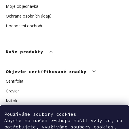
Moje objednávka
Ochrana osobních údajů
Hodnocení obchodu
Naše produkty
Objevte certifikované značky
Centifolia
Gravier
Kvitok
Vuokkoset
Používáme soubory cookies
Avant Skincare
Abyste na našem e-shopu našli vždy to, co
potřebujete, využíváme soubory cookies,