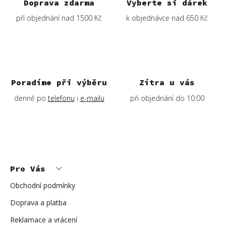
Doprava zdarma
Vyberte si dárek
při objednání nad 1500 Kč
k objednávce nad 650 Kč
Poradíme při výběru
Zítra u vás
denně po
telefonu
i
e-mailu
při objednání do 10:00
Z
á
p
Pro Vás
a
t
í
Obchodní podmínky
Doprava a platba
Reklamace a vrácení