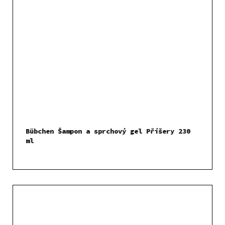
Bübchen Šampon a sprchový gel Příšery 230
ml