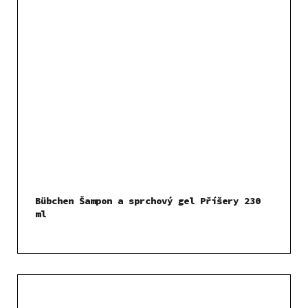
Bübchen Šampon a sprchový gel Příšery 230
ml