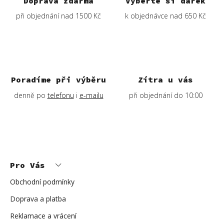
Doprava zdarma
Vyberte si dárek
při objednání nad 1500 Kč
k objednávce nad 650 Kč
Poradíme při výběru
Zítra u vás
denně po
telefonu
i
e-mailu
při objednání do 10:00
Z
á
p
Pro Vás
a
t
í
Obchodní podmínky
Doprava a platba
Reklamace a vrácení