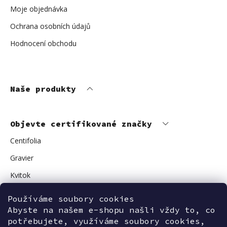
Moje objednávka
Ochrana osobních údajů
Hodnocení obchodu
Naše produkty
Objevte certifikované značky
Centifolia
Gravier
Kvitok
Vuokkoset
Používáme soubory cookies
Avant Skincare
Abyste na našem e-shopu našli vždy to, co
potřebujete, využíváme soubory cookies,
Sonnentor