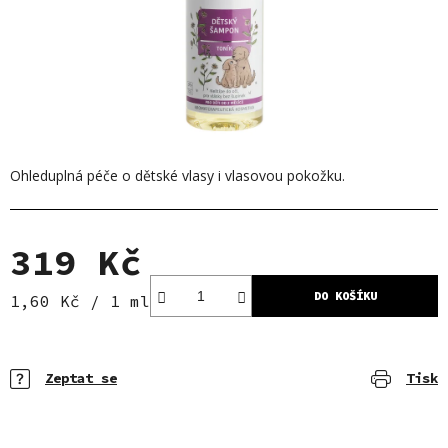
Ohleduplná péče o dětské vlasy i vlasovou pokožku.
319 Kč
DO KOŠÍKU
Měrná cena:
1,60 Kč / 1 ml
Zeptat se
Tisk