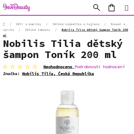
Přejít
Hledat
NÁKUP
na
KOŠÍK
obsah
Domů
/
Děti a maminky
/
Dětská kosmetika a hygiena
/
Koupel a
sprcha
/
Dětské šampony
/
Nobilis Tilia dětský šampon Toník 200
ml
Nobilis Tilia dětský
šampon Toník 200 ml
Průměrné
Neohodnoceno
Podrobnosti hodnocení
hodnocení
Značka:
Nobilis Tilia, Česká Republika
produktu
je
0,0
z
5
hvězdiček.