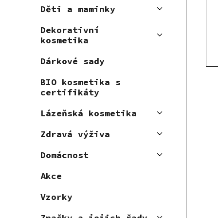
r
Děti a maminky
p
o
r
d
Dekorativní
o
u
kosmetika
d
k
u
Dárkové sady
t
k
ů
BIO kosmetika s
t
certifikáty
ů
Lázeňská kosmetika
Zdravá výživa
Domácnost
Akce
Vzorky
Značky a jejich řady