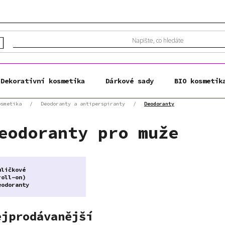
Dekorativní kosmetika
Dárkové sady
BIO kosmetik
osmetika
/
Deodoranty a antiperspiranty
/
Deodoranty
eodoranty pro muže
uličkové
roll-on)
eodoranty
ejprodávanější