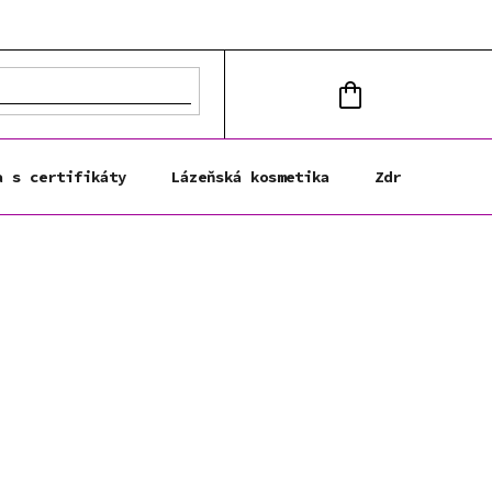
NÁKUPNÍ
KOŠÍK
a s certifikáty
Lázeňská kosmetika
Zdravá výživa