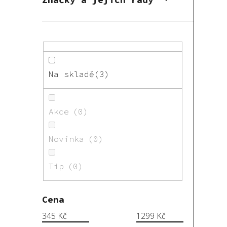
Na skladě
3
Akce
0
Novinka
0
Tip
0
Cena
345
Kč
1299
Kč