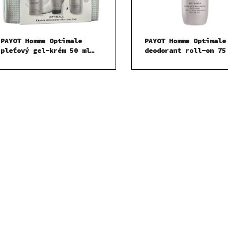
PAYOT Homme Optimale
PAYOT Homme Optimale
pleťový gel-krém 50 ml
deodorant roll-on 75
SADA
O
v
l
á
d
a
c
í
p
r
v
k