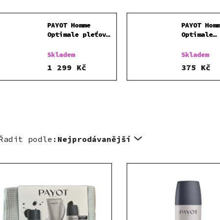
PAYOT Homme
PAYOT Hom
Optimale pleťový
Optimale
gel-krém 50 ml
deodorant
SADA
on 75 ml
Skladem
Skladem
1 299 Kč
375 Kč
Řadit podle:
Nejprodávanější