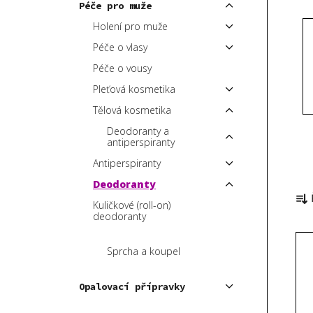
Péče pro muže
p
Holení pro muže
a
Péče o vlasy
n
e
Péče o vousy
l
Pleťová kosmetika
Tělová kosmetika
Deodoranty a
antiperspiranty
Antiperspiranty
Ř
Deodoranty
a
Kuličkové (roll-on)
deodoranty
z
V
e
Sprcha a koupel
ý
n
p
í
Opalovací přípravky
i
p
s