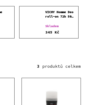
me
VICHY Homme Deo
roll-on 72h 50
 roll-
ml
Skladem
345 Kč
3