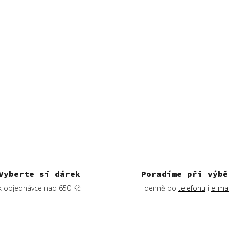
Vyberte si dárek
Poradíme při výbě
k objednávce nad 650 Kč
denně po
telefonu
i
e-mai