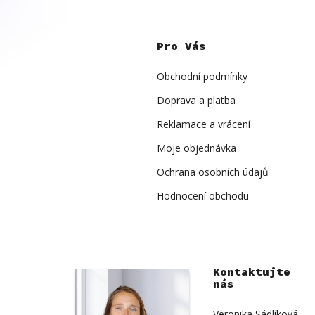
Z
á
p
Pro Vás
a
t
í
Obchodní podmínky
Doprava a platba
Reklamace a vrácení
Moje objednávka
Ochrana osobních údajů
Hodnocení obchodu
Kontaktujte
nás
Veronika Sádlíková