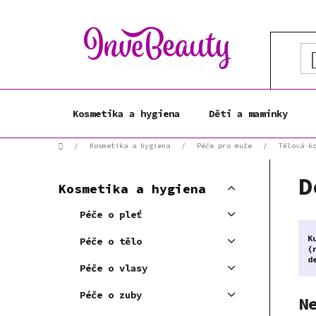
Přejít
na
obsah
Kosmetika a hygiena
Děti a maminky
Domů
/
Kosmetika a hygiena
/
Péče pro muže
/
Tělová k
P
K
D
Přeskočit
o
Kosmetika a hygiena
a
kategorie
s
t
Péče o pleť
t
e
r
K
g
Péče o tělo
(
a
o
d
Péče o vlasy
r
n
i
n
Péče o zuby
N
e
í