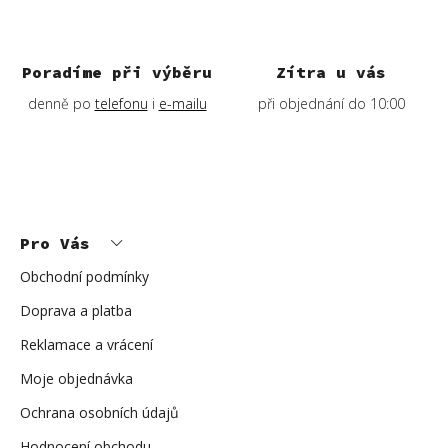
Poradíme při výběru
Zítra u vás
denně po
telefonu
i
e-mailu
při objednání do 10:00
Z
á
p
Pro Vás
a
t
í
Obchodní podmínky
Doprava a platba
Reklamace a vrácení
Moje objednávka
Ochrana osobních údajů
Hodnocení obchodu