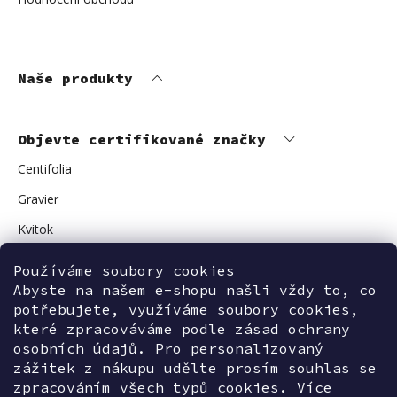
Naše produkty
Objevte certifikované značky
Centifolia
Gravier
Kvitok
Vuokkoset
Používáme soubory cookies
Avant Skincare
Abyste na našem e-shopu našli vždy to, co
potřebujete, využíváme soubory cookies,
Sonnentor
které zpracováváme podle zásad ochrany
osobních údajů. Pro personalizovaný
zážitek z nákupu udělte prosím souhlas se
zpracováním všech typů cookies. Více