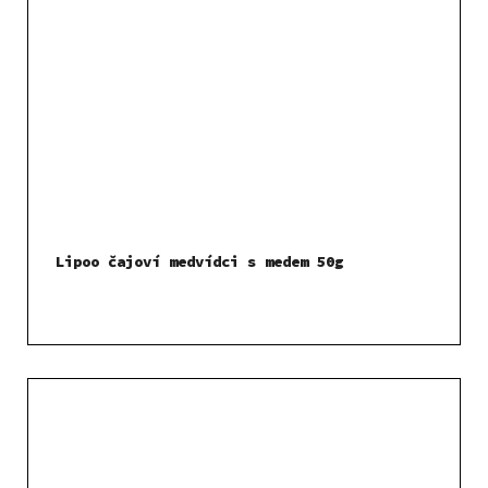
Lipoo čajoví medvídci s medem 50g