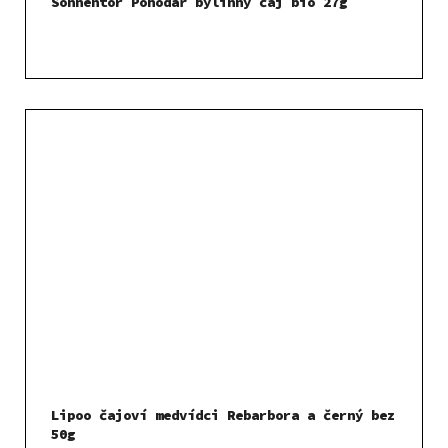
Sonnentor Pohodář bylinný čaj bio 27g
Lipoo čajoví medvídci Rebarbora a černý bez
50g