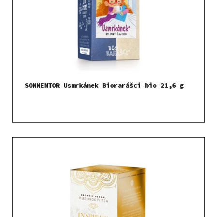
SONNENTOR Usmrkánek Biorarášci bio 21,6 g