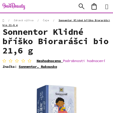
Přejít
Hledat
NÁKUP
na
KOŠÍK
obsah
Domů
/
Zdravá výživa
/
Čaje
/
Sonnentor Klidné bříško Biorarášci
bio 21,6 g
Sonnentor Klidné
bříško Biorarášci bio
21,6 g
Průměrné
Neohodnoceno
Podrobnosti hodnocení
hodnocení
Značka:
Sonnentor, Rakousko
produktu
je
0,0
z
5
hvězdiček.