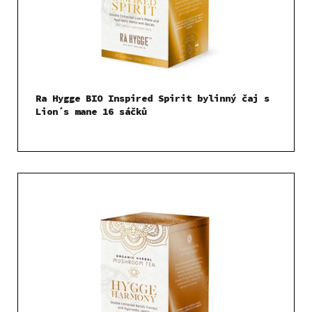
Ra Hygge BIO Inspired Spirit bylinný čaj s
Lion´s mane 16 sáčků