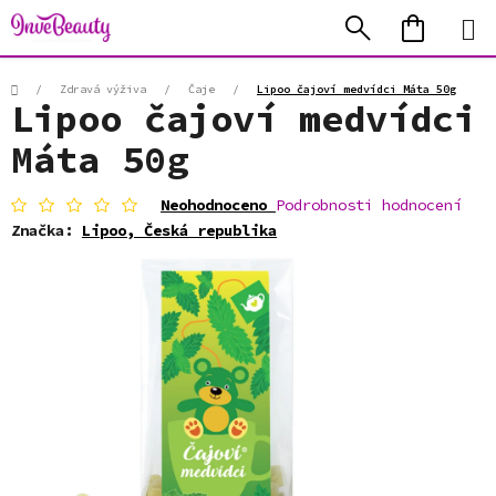
Přejít
Hledat
NÁKUP
na
KOŠÍK
obsah
Domů
/
Zdravá výživa
/
Čaje
/
Lipoo čajoví medvídci Máta 50g
Lipoo čajoví medvídci
Máta 50g
Průměrné
Neohodnoceno
Podrobnosti hodnocení
hodnocení
Značka:
Lipoo, Česká republika
produktu
je
0,0
z
5
hvězdiček.