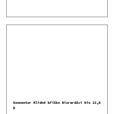
Sonnentor Klidné bříško Biorarášci bio 21,6
g