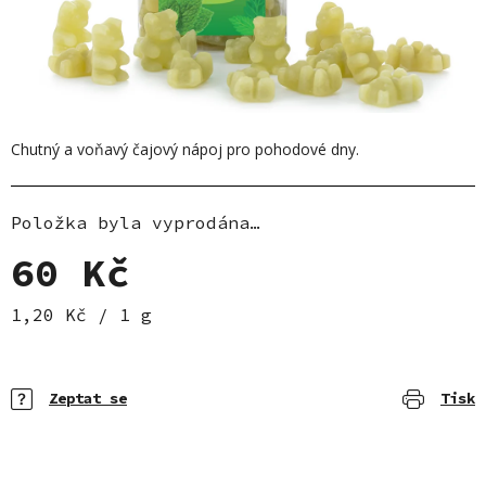
Chutný a voňavý čajový nápoj pro pohodové dny.
Položka byla vyprodána…
60 Kč
Měrná cena:
1,20 Kč / 1 g
Zeptat se
Tisk