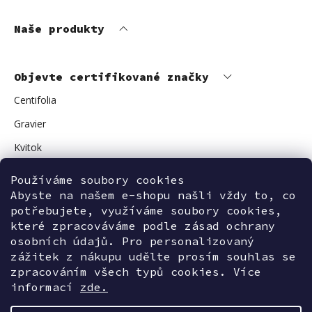
Naše produkty
Objevte certifikované značky
Centifolia
Gravier
Kvitok
Vuokkoset
Používáme soubory cookies
Avant Skincare
Abyste na našem e-shopu našli vždy to, co
potřebujete, využíváme soubory cookies,
Sonnentor
které zpracováváme podle zásad ochrany
osobních údajů. Pro personalizovaný
zážitek z nákupu udělte prosím souhlas se
zpracováním všech typů cookies. Více
Kontaktujte nás
informací
zde.