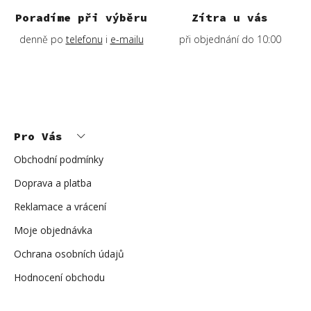
Poradíme při výběru
Zítra u vás
denně po
telefonu
i
e-mailu
při objednání do 10:00
Z
á
p
Pro Vás
a
t
í
Obchodní podmínky
Doprava a platba
Reklamace a vrácení
Moje objednávka
Ochrana osobních údajů
Hodnocení obchodu