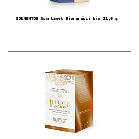
SONNENTOR Usmrkánek Biorarášci bio 21,6 g