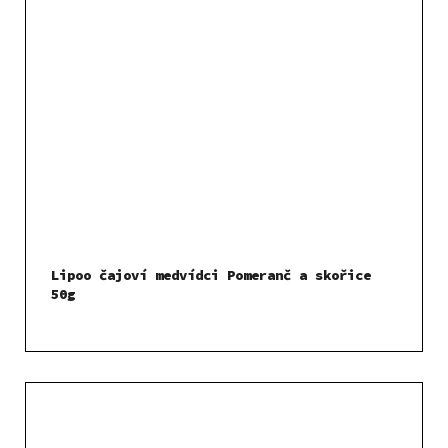
Lipoo čajoví medvídci Pomeranč a skořice
50g