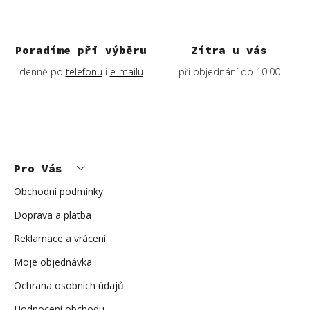
Poradíme při výběru
Zítra u vás
denně po
telefonu
i
e-mailu
při objednání do 10:00
Z
á
p
Pro Vás
a
t
í
Obchodní podmínky
Doprava a platba
Reklamace a vrácení
Moje objednávka
Ochrana osobních údajů
Hodnocení obchodu