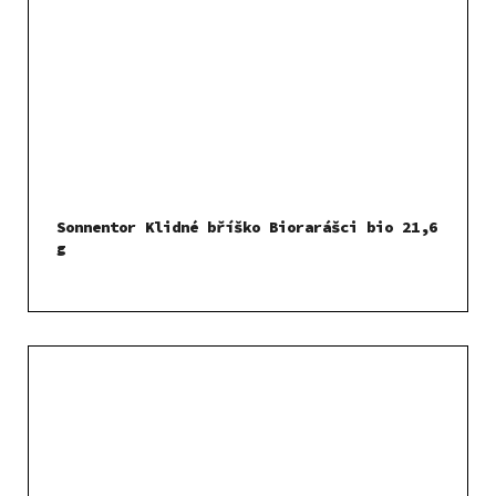
Sonnentor Klidné bříško Biorarášci bio 21,6
g