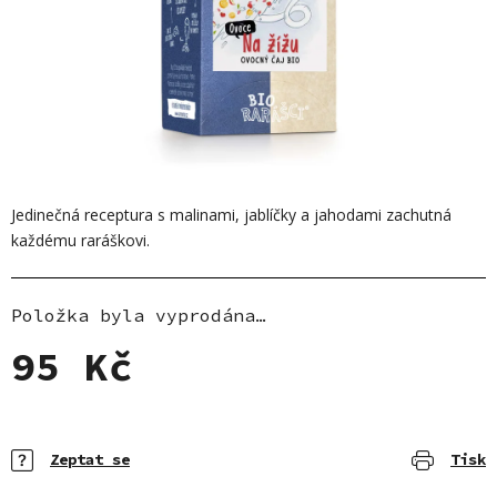
Jedinečná receptura s malinami, jablíčky a jahodami zachutná
každému raráškovi.
Položka byla vyprodána…
95 Kč
Měrná cena:
Zeptat se
Tisk