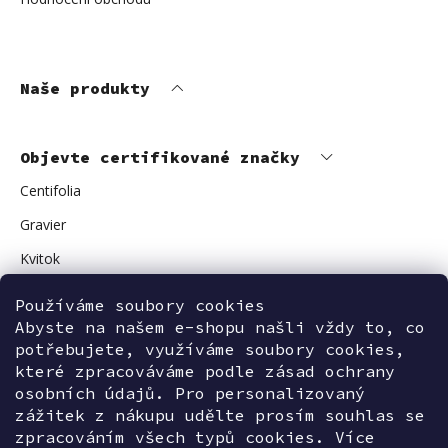
Naše produkty
Objevte certifikované značky
Centifolia
Gravier
Kvitok
Vuokkoset
Používáme soubory cookies
Avant Skincare
Abyste na našem e-shopu našli vždy to, co
potřebujete, využíváme soubory cookies,
Sonnentor
které zpracováváme podle zásad ochrany
osobních údajů. Pro personalizovaný
zážitek z nákupu udělte prosím souhlas se
zpracováním všech typů cookies. Více