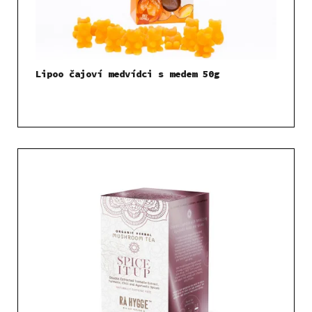
Lipoo čajoví medvídci s medem 50g