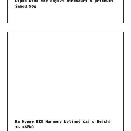
Lipoo Dino teé čajoví dinosauři s příchutí
jahod 50g
Ra Hygge BIO Harmony bylinný čaj s Reishi
16 sáčků