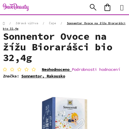
Přejít
Hledat
NÁKUP
na
KOŠÍK
obsah
Domů
/
Zdravá výživa
/
Čaje
/
Sonnentor Ovoce na žížu Biorarášci
bio 32,4g
Sonnentor Ovoce na
žížu Biorarášci bio
32,4g
Průměrné
Neohodnoceno
Podrobnosti hodnocení
hodnocení
Značka:
Sonnentor, Rakousko
produktu
je
0,0
z
5
hvězdiček.