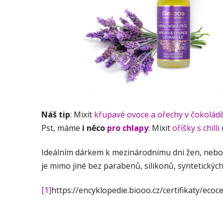
Náš tip
: Mixit
křupavé ovoce a ořechy v čokolád
Pst, máme
i něco
pro chlapy
: Mixit
oříšky s chilli
Ideálním dárkem k mezinárodnímu dni žen, nebo
je mimo jiné bez parabenů, silikonů, syntetický
[1]
https://encyklopedie.biooo.cz/certifikaty/ecoce