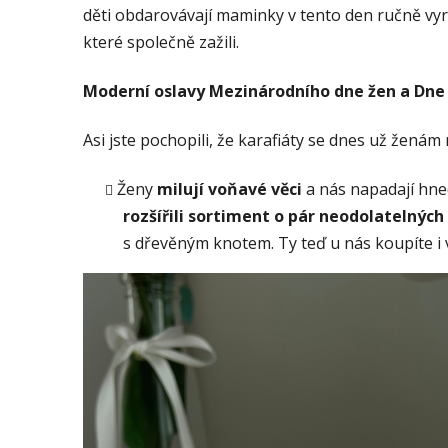
děti obdarovávají maminky v tento den ručně vyrá
které společně zažili.
Moderní oslavy Mezinárodního dne žen a Dn
Asi jste pochopili, že karafiáty se dnes už ženám
Ženy
milují voňavé věci
a nás napadají hned
rozšířili sortiment o pár neodolatelných
s dřevěným knotem. Ty teď u nás koupíte i v