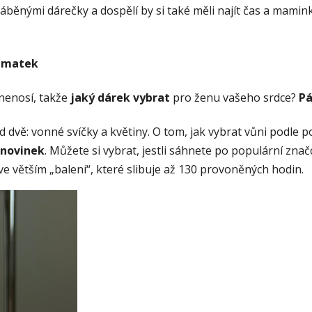
běnými dárečky a dospělí by si také měli najít čas a mamink
e matek
 nenosí, takže
jaký dárek vybrat
pro ženu vašeho srdce?
P
 dvě: vonné svíčky a květiny. O tom, jak vybrat vůni podle 
 novinek
. Můžete si vybrat, jestli sáhnete po populární zna
e větším „balení“, které slibuje až 130 provoněných hodin.