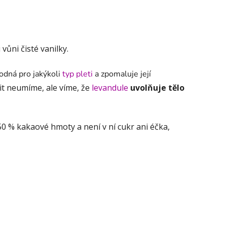
vůni čisté vanilky.
odná pro jakýkoli
typ pleti
a zpomaluje její
it neumíme, ale víme, že
levandule
uvolňuje tělo
 50 % kakaové hmoty a není v ní cukr ani éčka,