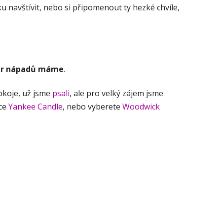
u navštívit, nebo si připomenout ty hezké chvíle,
ár nápadů máme
.
pokoje, už jsme
psali
, ale pro velký zájem jsme
čce
Yankee Candle
, nebo vyberete
Woodwick