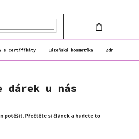
NÁKUPNÍ
KOŠÍK
a s certifikáty
Lázeňská kosmetika
Zdravá výživa
e dárek u nás
n potěšit. Přečtěte si článek a budete to