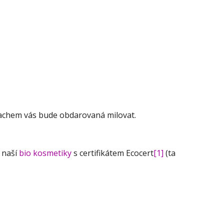
rachem vás bude obdarovaná milovat.
 naší
bio kosmetiky
s certifikátem Ecocert
[1]
(ta