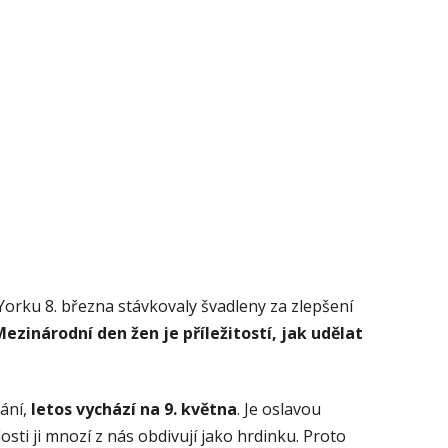
Yorku 8. března stávkovaly švadleny za zlepšení
ezinárodní den žen je příležitostí, jak udělat
dání,
letos vychází na 9. května
. Je oslavou
sti ji mnozí z nás obdivují jako hrdinku. Proto