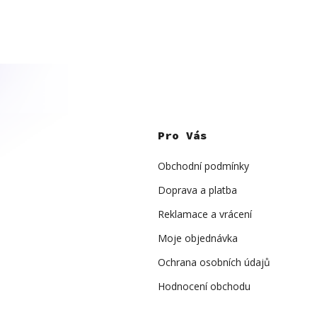
Z
á
p
Pro Vás
a
t
í
Obchodní podmínky
Doprava a platba
Reklamace a vrácení
Moje objednávka
Ochrana osobních údajů
Hodnocení obchodu