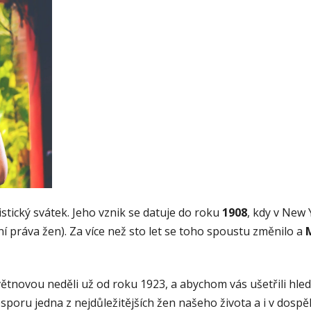
tický svátek. Jeho vznik se datuje do roku
1908
, kdy v New 
í práva žen). Za více než sto let se toho spoustu změnilo a
M
větnovou neděli už od roku 1923, a abychom vás ušetřili hle
poru jedna z nejdůležitějších žen našeho života a i v dospělo