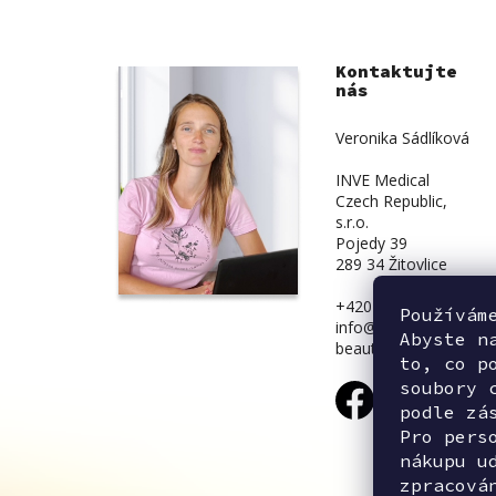
Kontaktujte
nás
Veronika Sádlíková
INVE Medical
Czech Republic,
s.r.o.
Pojedy 39
289 34 Žitovlice
+420 734 839 831
Používám
info@inve-
Abyste n
beauty.cz
to, co p
soubory 
podle zá
Pro pers
nákupu u
zpracová