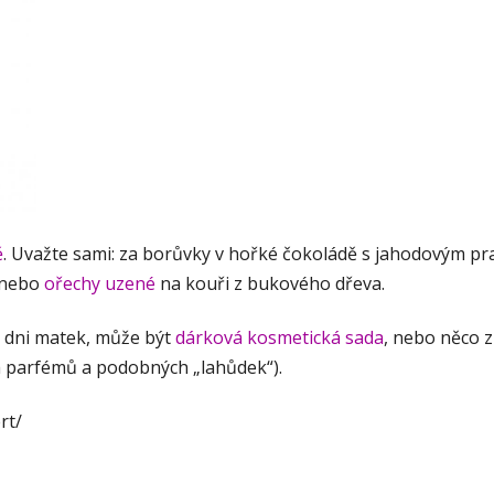
ě
. Uvažte sami: za borůvky v hořké čokoládě s jahodovým p
nebo
ořechy uzené
na kouři z bukového dřeva.
 dni matek, může být
dárková kosmetická sada
, nebo něco z
ch parfémů a podobných „lahůdek“).
rt/