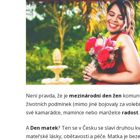
Není pravda, že je
mezinárodní den žen
komunis
životních podmínek (mimo jiné bojovaly za volebn
své kamarádce, mamince nebo manželce
radost
.
A
Den matek
? Ten se v Česku se slaví druhou k
mateřské lásky, obětavosti a péče. Matka je bezes