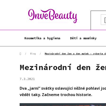
Přejít
na
obsah
Kosmetika a hygiena
Děti a maminky
Domů
/
Blog
/
Mezinárodní den žen a den matek – vyberte d
Mezinárodní den že
7.3.2021
Dva „jarní“ svátky oslavující něžné pohlaví j
vědět taky. Začneme trochou historie.