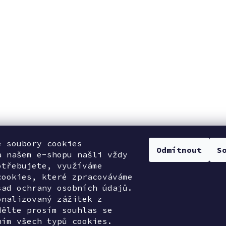
e soubory cookies
Odmítnout
S
a našem e-shopu našli vždy
otřebujete, využíváme
cookies, které zpracováváme
sad ochrany osobních údajů.
onalizovaný zážitek z
dělte prosím souhlas se
ním všech typů cookies.