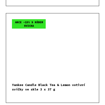
AKCE -15% S KÓDEM
SVICKA
Yankee Candle Black Tea & Lemon votivní
svíčky ve skle 3 x 37 g