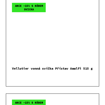
AKCE -15% S KÓDEM
SVICKA
Vellutier vonná svíčka Přístav Amalfi 515 g
AKCE -15% S KÓDEM