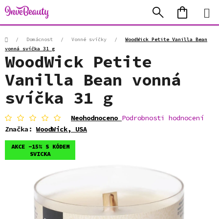
Přejít
Hledat
NÁKUP
na
KOŠÍK
obsah
Domů
/
Domácnost
/
Vonné svíčky
/
WoodWick Petite Vanilla Bean
vonná svíčka 31 g
WoodWick Petite
Vanilla Bean vonná
svíčka 31 g
Průměrné
Neohodnoceno
Podrobnosti hodnocení
hodnocení
Značka:
WoodWick, USA
produktu
je
AKCE -15% S KÓDEM
0,0
SVICKA
z
5
hvězdiček.