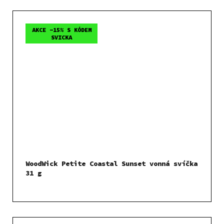
AKCE -15% S KÓDEM
SVICKA
WoodWick Petite Coastal Sunset vonná svíčka
31 g