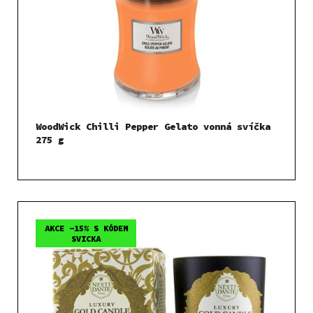
WoodWick Chilli Pepper Gelato vonná svíčka
275 g
AKCE -15% S KÓDEM
SVICKA