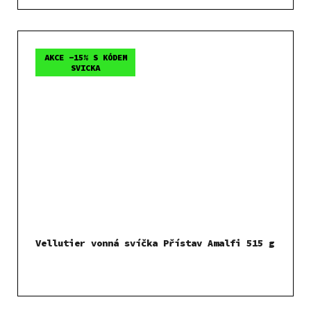
AKCE -15% S KÓDEM
SVICKA
Vellutier vonná svíčka Přístav Amalfi 515 g