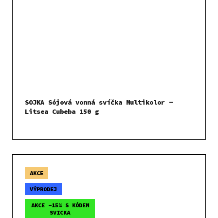
SOJKA Sójová vonná svíčka Multikolor -
Litsea Cubeba 150 g
AKCE
VÝPRODEJ
AKCE -15% S KÓDEM
SVICKA