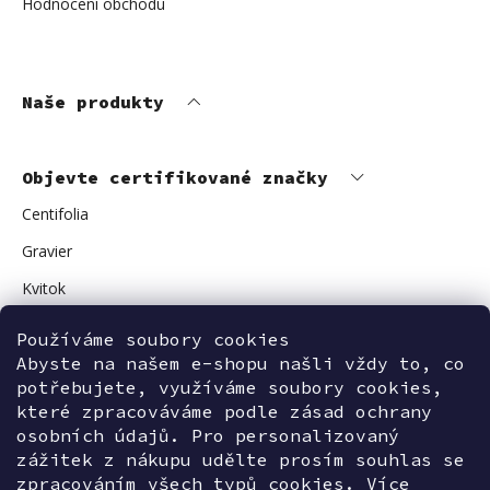
Hodnocení obchodu
Naše produkty
Objevte certifikované značky
Centifolia
Gravier
Kvitok
Vuokkoset
Používáme soubory cookies
Avant Skincare
Abyste na našem e-shopu našli vždy to, co
potřebujete, využíváme soubory cookies,
Sonnentor
které zpracováváme podle zásad ochrany
osobních údajů. Pro personalizovaný
zážitek z nákupu udělte prosím souhlas se
zpracováním všech typů cookies. Více