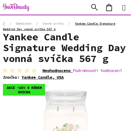
Přejít
Hledat
NÁKUP
na
KOŠÍK
obsah
Domů
/
Domácnost
/
Vonné svíčky
/
Yankee Candle Signature
Wedding Day vonná svíčka 567 g
Yankee Candle
Signature Wedding Day
vonná svíčka 567 g
Průměrné
Neohodnoceno
Podrobnosti hodnocení
hodnocení
Značka:
Yankee Candle, USA
produktu
je
AKCE -15% S KÓDEM
0,0
SVICKA
z
5
hvězdiček.