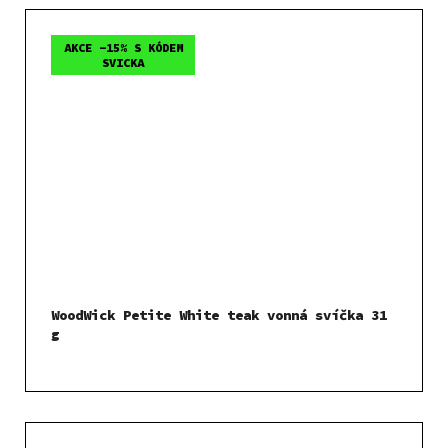
AKCE -15% S KÓDEM
SVICKA
WoodWick Petite White teak vonná svíčka 31
g