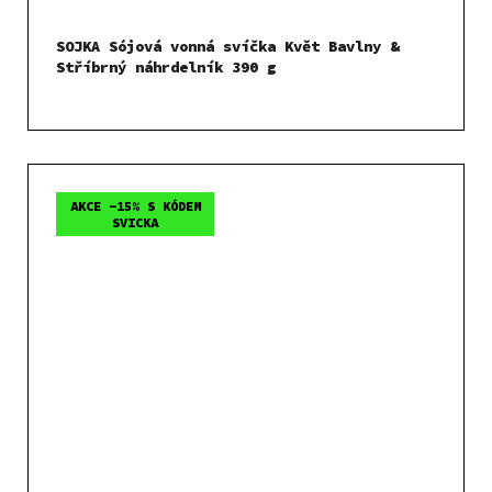
SOJKA Sójová vonná svíčka Květ Bavlny &
Stříbrný náhrdelník 390 g
AKCE -15% S KÓDEM
SVICKA