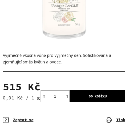
Výjimečně vkusná vůně pro výjimečný den. Sofistikovaná a
zjemňující směs květin a ovoce.
515 Kč
DO KOŠÍKU
Měrná cena:
0,91 Kč / 1 g
Zeptat se
Tisk