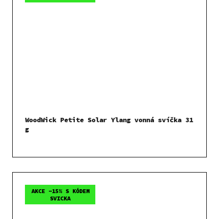
WoodWick Petite Solar Ylang vonná svíčka 31
g
AKCE -15% S KÓDEM
SVICKA