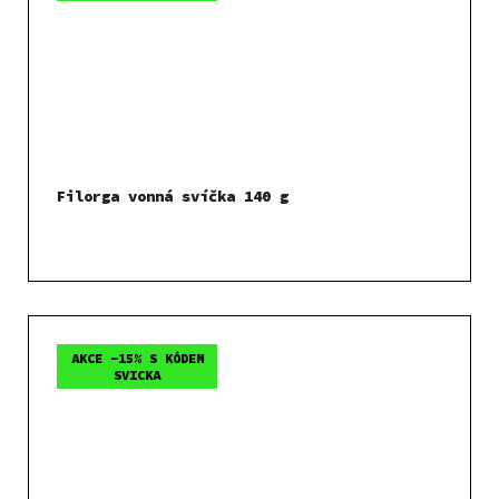
Filorga vonná svíčka 140 g
AKCE -15% S KÓDEM
SVICKA