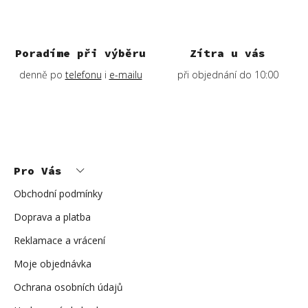
Poradíme při výběru
Zítra u vás
denně po
telefonu
i
e-mailu
při objednání do 10:00
Z
á
p
Pro Vás
a
t
í
Obchodní podmínky
Doprava a platba
Reklamace a vrácení
Moje objednávka
Ochrana osobních údajů