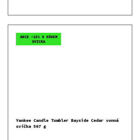
AKCE -15% S KÓDEM
SVICKA
Yankee Candle Tumbler Bayside Cedar vonná
svíčka 567 g