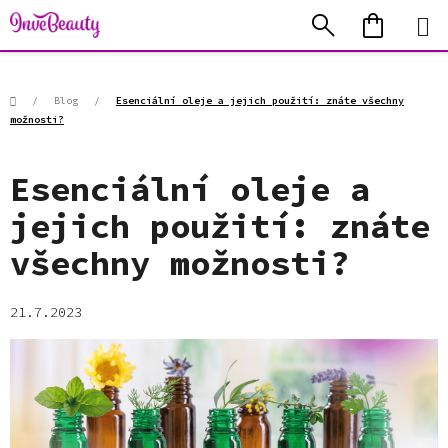
Přejít
Hledat
NÁKUP
na
KOŠÍK
obsah
Domů
/
Blog
/
Esenciální oleje a jejich použití: znáte všechny
možnosti?
Esenciální oleje a
jejich použití: znáte
všechny možnosti?
21.7.2023