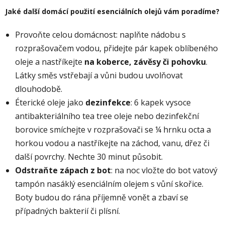
Jaké další domácí použití esenciálních olejů vám poradíme?
Provoňte celou domácnost: naplňte nádobu s
rozprašovačem vodou, přidejte pár kapek oblíbeného
oleje a nastříkejte
na koberce, závěsy či pohovku
.
Látky směs vstřebají a vůni budou uvolňovat
dlouhodobě.
Éterické oleje jako
dezinfekce
: 6 kapek vysoce
antibakteriálního tea tree oleje nebo dezinfekční
borovice
smíchejte v rozprašovači se ¼ hrnku octa a
horkou vodou a nastříkejte na záchod, vanu, dřez či
další povrchy. Nechte 30 minut působit.
Odstraňte zápach z bot
: na noc vložte do bot vatový
tampón nasáklý esenciálním olejem s vůní skořice.
Boty budou do rána příjemně vonět a zbaví se
případných bakterií či plísní.