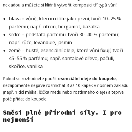
nekladou a můžete si klidně vytvořit kompozici tří typů vůní:
hlava = vůně, kterou cítíte jako první; tvoří 10–25 %
parfému; např. citron, bergamot, bazalka
srdce = podstata parfému; tvoří 30–40 % parfému;
např. růže, levandule, jasmín
země = husté, esenciální oleje, které vůni fixují; tvoří
45–55 % parfému; např. santalové dřevo, pačuli,
skořice, vanilka
Pokud se rozhodnete použít
esenciální oleje do koupele
,
nezapomeňte nejprve rozmíchat 3 až 10 kapek v nosném základu
(např. 1 dcl mléka, lžička medu nebo rostlinného oleje) a teprve
poté přidat do koupele.
Směsi plné přírodní síly. I pro
nejmenší