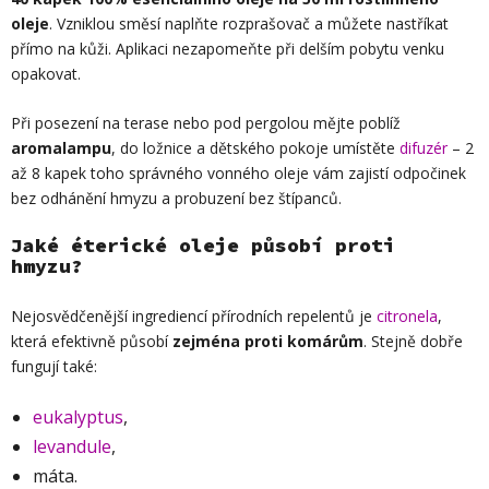
oleje
. Vzniklou směsí naplňte rozprašovač a můžete nastříkat
přímo na kůži. Aplikaci nezapomeňte při delším pobytu venku
opakovat.
Při posezení na terase nebo pod pergolou mějte poblíž
aromalampu
, do ložnice a dětského pokoje umístěte
difuzér
– 2
až 8 kapek toho správného vonného oleje vám zajistí odpočinek
bez odhánění hmyzu a probuzení bez štípanců.
Jaké éterické oleje působí proti
hmyzu?
Nejosvědčenější ingrediencí přírodních repelentů je
citronela
,
která efektivně působí
zejména proti komárům
. Stejně dobře
fungují také:
eukalyptus
,
levandule
,
máta.