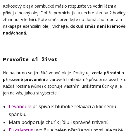
Kokosový olej a bambucké máslo rozpusťte ve vodní lázni a
přidejte nosný olej. Dobře promíchejte a nechte zhruba 2 hodiny
ztuhnout v lednici. Poté směs přendejte do domácího robota a
nakapejte esenciální olej. Míchejte,
dokud směs není krémově
nadýchaná
.
Provoňte si život
Ne nadarmo se jim říká vonné oleje. Poskytují
zcela přírodní a
přirozené provonění
a zároveň blahodárně působí na psychiku.
Každá rostlina (vůně) disponuje vlastními unikátními účinky a je
jen na vás, jakou si vyberete.
Levandule
přispívá k hluboké relaxaci a klidnému
spánku.
Máta podporuje chuť k jídlu i správné trávení.
Eukalyptus
uvolňuje nejen přetíženou mysl, ale také