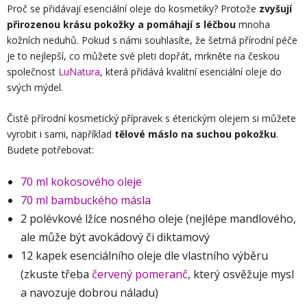
Proč se přidávají esenciální oleje do kosmetiky? Protože
zvyšují
přirozenou krásu pokožky a pomáhají s léčbou
mnoha
kožních neduhů. Pokud s námi souhlasíte, že šetrná přírodní péče
je to nejlepší, co můžete své pleti dopřát, mrkněte na českou
společnost
LuNatura
, která přidává kvalitní esenciální oleje do
svých mýdel.
Čistě přírodní kosmetický přípravek s éterickým olejem si můžete
vyrobit i sami, například
tělové máslo na suchou pokožku
.
Budete potřebovat:
70 ml kokosového oleje
70 ml bambuckého másla
2 polévkové lžíce nosného oleje (nejlépe mandlového,
ale může být avokádový či diktamový
12 kapek esenciálního oleje dle vlastního výběru
(zkuste třeba
červený pomeranč
, který osvěžuje mysl
a navozuje dobrou náladu)