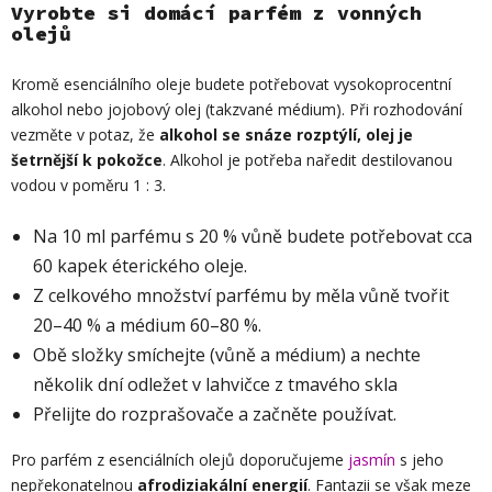
Vyrobte si domácí parfém z vonných
olejů
Kromě esenciálního oleje budete potřebovat vysokoprocentní
alkohol nebo jojobový olej (takzvané médium). Při rozhodování
vezměte v potaz, že
alkohol se snáze rozptýlí, olej je
šetrnější k pokožce
. Alkohol je potřeba naředit destilovanou
vodou v poměru 1 : 3.
Na 10 ml parfému s 20 % vůně budete potřebovat cca
60 kapek éterického oleje.
Z celkového množství parfému by měla vůně tvořit
20–40 % a médium 60–80 %.
Obě složky smíchejte (vůně a médium) a nechte
několik dní odležet v lahvičce z tmavého skla
Přelijte do rozprašovače a začněte používat.
Pro parfém z esenciálních olejů doporučujeme
jasmín
s jeho
nepřekonatelnou
afrodiziakální energií
. Fantazii se však meze