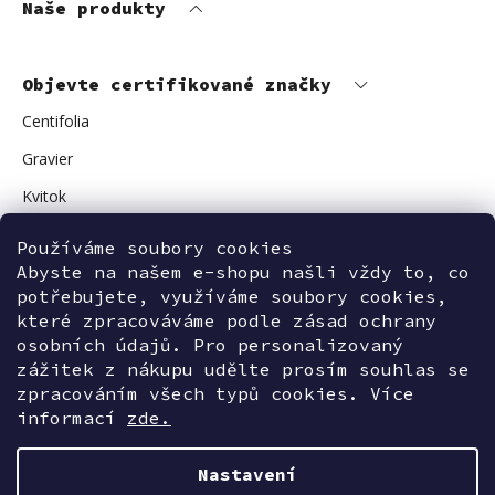
Naše produkty
Objevte certifikované značky
Centifolia
Gravier
Kvitok
Vuokkoset
Používáme soubory cookies
Abyste na našem e-shopu našli vždy to, co
Avant Skincare
potřebujete, využíváme soubory cookies,
Sonnentor
které zpracováváme podle zásad ochrany
osobních údajů. Pro personalizovaný
zážitek z nákupu udělte prosím souhlas se
zpracováním všech typů cookies. Více
Kontaktujte nás
informací
zde.
Nastavení