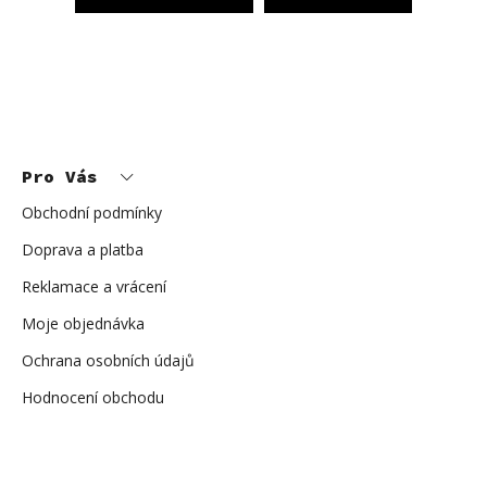
Z
á
p
Pro Vás
a
t
í
Obchodní podmínky
Doprava a platba
Reklamace a vrácení
Moje objednávka
Ochrana osobních údajů
Hodnocení obchodu