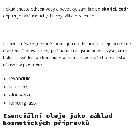
Pokud chcete odradit vosy a pavouky, sáhněte po
skořici, cedr
odpuzuje také mouchy, blechy, vši a mravence.
Jestliže k nějaké „nehodě“ přece jen dojde, aroma oleje použijte k
ošetření. Olejová směs, jejíž namíchání jsme popsali výše, zmírní
bolest a svědění po kousnutí/bodnutí a napomůže hojení. Tyto
účinky mají zejména:
levandule,
tea tree
,
aloe vera,
lemongrass.
Esenciální oleje jako základ
kosmetických přípravků