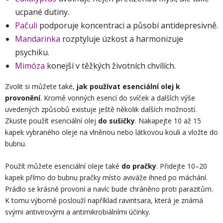
ucpané dutiny.
Pačuli
podporuje koncentraci a působí antidepresivně.
Mandarinka
rozptyluje úzkost a harmonizuje
psychiku.
Mimóza
konejší v těžkých životních chvílích.
Zvolit si můžete také,
jak používat esenciální olej k
provonění
. Kromě vonných esencí do svíček a dalších výše
uvedených způsobů existuje ještě několik dalších možností.
Zkuste použít esenciální olej
do sušičky
. Nakapejte 10 až 15
kapek vybraného oleje na vlněnou nebo látkovou kouli a vložte do
bubnu.
Použít můžete esenciální oleje také
do pračky
. Přidejte 10–20
kapek přímo do bubnu pračky místo aviváže ihned po máchání.
Prádlo se krásně provoní a navíc bude chráněno proti parazitům.
K tomu výborně poslouží například ravintsara
, která je známá
svými antivirovými a antimikrobiálními účinky.