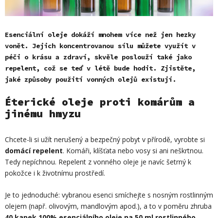
Esenciální oleje dokáží mnohem více než jen hezky
vonět. Jejich koncentrovanou sílu můžete využít v
péči o krásu a zdraví, skvěle poslouží také jako
repelent, což se teď v létě bude hodit. Zjistěte,
jaké způsoby použití vonných olejů existují.
Éterické oleje proti komárům a
jinému hmyzu
Chcete-li si užít nerušený a bezpečný pobyt v přírodě, vyrobte si
domácí repelent
. Komáři, klíšťata nebo vosy si ani neškrtnou.
Tedy nepíchnou. Repelent z vonného oleje je navíc šetrný k
pokožce i k životnímu prostředí.
Je to jednoduché: vybranou esenci smíchejte s nosným rostlinným
olejem (např. olivovým, mandlovým apod.), a to v poměru zhruba
40 kapek 100% esenciálního oleje na 50 ml rostlinného