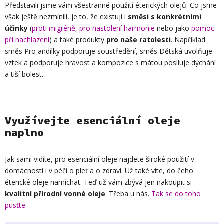
Představili jsme vám všestranné použití éterických olejů. Co jsme
však ještě nezmínili, je to, že existují i
směsi s konkrétními
účinky
(
proti migréně
,
pro nastolení harmonie
nebo jako
pomoc
při nachlazení
) a také produkty
pro naše ratolesti
. Například
směs Pro andílky podporuje soustředění, směs Dětská uvolňuje
vztek a podporuje hravost a kompozice s mátou posiluje dýchání
a tiší bolest.
Využívejte esenciální oleje
naplno
Jak sami vidíte, pro esenciální oleje najdete široké použití v
domácnosti i v péči o pleť a o zdraví. Už také víte, do čeho
éterické oleje namíchat. Teď už vám zbývá jen nakoupit si
kvalitní přírodní vonné oleje
. Třeba u nás.
Tak se do toho
pusťte
.