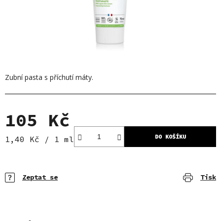
Zubní pasta s příchutí máty.
105 Kč
DO KOŠÍKU
Měrná cena:
1,40 Kč / 1 ml
Zeptat se
Tisk