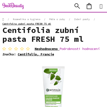
Přejít
Hledat
NÁKUP
na
KOŠÍK
obsah
Domů
/
Kosmetika a hygiena
/
Péče o zuby
/
Zubní pasty
/
Centifolia zubní pasta FRESH 75 ml
Centifolia zubní
pasta FRESH 75 ml
Průměrné
Neohodnoceno
Podrobnosti hodnocení
hodnocení
Značka:
Centifolia, Francie
produktu
je
0,0
z
5
hvězdiček.