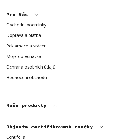
Z
á
p
Pro Vás
a
t
í
Obchodní podmínky
Doprava a platba
Reklamace a vrácení
Moje objednávka
Ochrana osobních údajů
Hodnocení obchodu
Naše produkty
Objevte certifikované značky
Centifolia