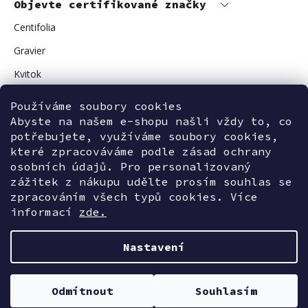
Objevte certifikované značky
Centifolia
Gravier
Kvitok
Vuokkoset
Používáme soubory cookies
Avant Skincare
Abyste na našem e-shopu našli vždy to, co
potřebujete, využíváme soubory cookies,
Sonnentor
které zpracováváme podle zásad ochrany
osobních údajů. Pro personalizovaný
zážitek z nákupu udělte prosím souhlas se
zpracováním všech typů cookies. Více
Kontaktujte nás
informací
zde.
Nastavení
Vytvořil Shoptet
Odmítnout
Souhlasím