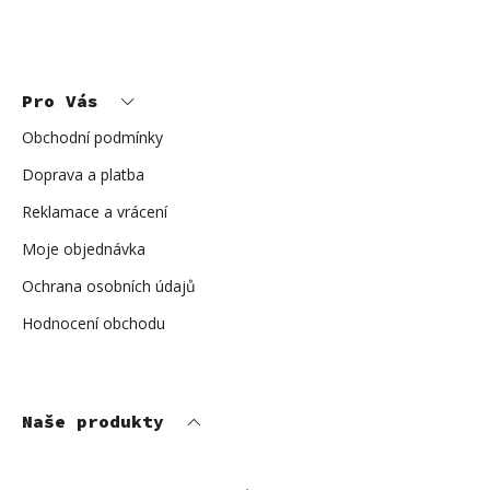
Z
á
p
Pro Vás
a
t
í
Obchodní podmínky
Doprava a platba
Reklamace a vrácení
Moje objednávka
Ochrana osobních údajů
Hodnocení obchodu
Naše produkty