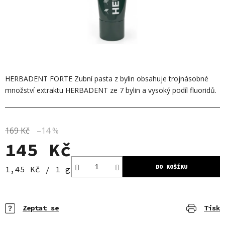
HERBADENT FORTE Zubní pasta z bylin obsahuje trojnásobné
množství extraktu HERBADENT ze 7 bylin a vysoký podíl fluoridů.
169 Kč
–14 %
145 Kč
DO KOŠÍKU
Měrná cena:
1,45 Kč / 1 g
Zeptat se
Tisk