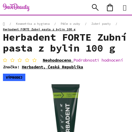
Přejít
Hledat
NÁKUP
na
KOŠÍK
obsah
Domů
/
Kosmetika a hygiena
/
Péče o zuby
/
Zubní pasty
/
Herbadent FORTE Zubní pasta z bylin 100 g
Herbadent FORTE Zubní
pasta z bylin 100 g
Průměrné
Neohodnoceno
Podrobnosti hodnocení
hodnocení
Značka:
Herbadent, Česká Republika
produktu
je
VÝPRODEJ
0,0
z
5
hvězdiček.