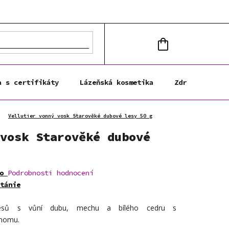
NÁKUPNÍ
KOŠÍK
a s certifikáty
Lázeňská kosmetika
Zdravá výživa
Vellutier vonný vosk Starověké dubové lesy 50 g
vosk Starověké dubové
o
Podrobnosti hodnocení
tánie
esů
s vůní
dubu
,
mechu
a
bílého cedru
s
momu
.