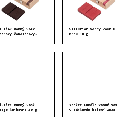
lutier vonný vosk
Vellutier vonný vosk U
carský čokoládový
Krbu 50 g
dant 50 g
lutier vonný vosk
Yankee Candle vonné vo
tage knihovna 50 g
v dárkovém balení 3x28