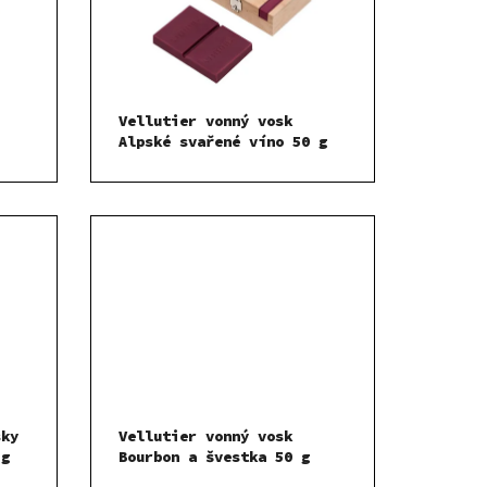
Vellutier vonný vosk
Alpské svařené víno 50 g
sky
Vellutier vonný vosk
 g
Bourbon a švestka 50 g