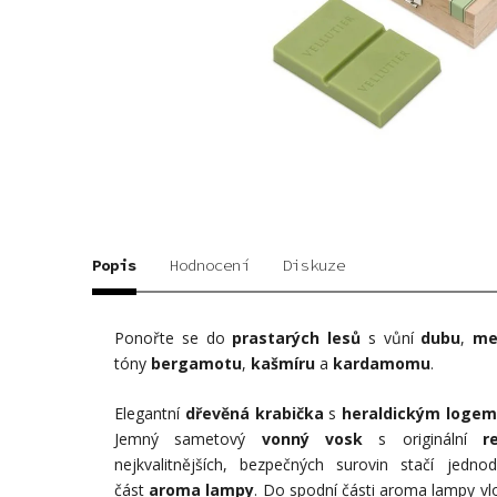
Popis
Hodnocení
Diskuze
Ponořte se do
prastarých lesů
s vůní
dubu
,
me
tóny
bergamotu
,
kašmíru
a
kardamomu
.
Elegantní
dřevěná krabička
s
heraldickým logem
Jemný sametový
vonný vosk
s originální
r
nejkvalitnějších, bezpečných surovin stačí jedno
část
aroma lampy
. Do spodní části aroma lampy vl