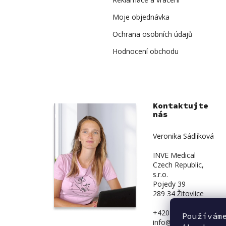
Moje objednávka
Ochrana osobních údajů
Hodnocení obchodu
Kontaktujte
nás
Veronika Sádlíková
INVE Medical
Czech Republic,
s.r.o.
Pojedy 39
289 34 Žitovlice
+420 734 839 831
Používám
info@inve-