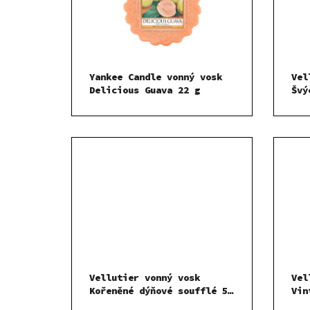
Yankee Candle vonný vosk
Vel
Delicious Guava 22 g
Švý
fon
Vellutier vonný vosk
Vel
Kořeněné dýňové soufflé 50
Vin
g