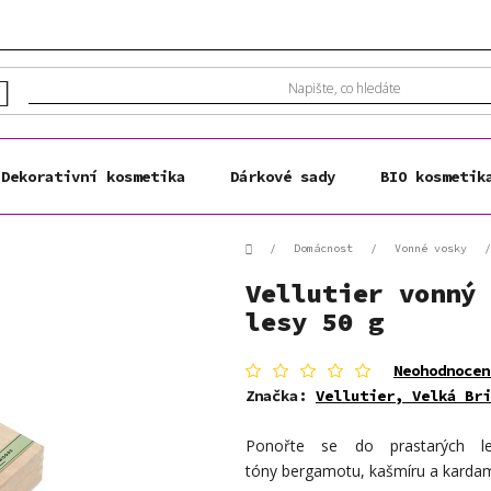
Dekorativní kosmetika
Dárkové sady
BIO kosmetik
Domů
/
Domácnost
/
Vonné vosky
/
Vellutier vonný 
lesy 50 g
Průměrné
Neohodnocen
hodnocení
Značka:
Vellutier, Velká Bri
produktu
je
Ponořte se do
prastarých l
0,0
z
tóny
bergamotu
,
kašmíru
a
karda
5