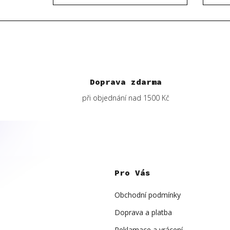
Doprava zdarma
při objednání nad 1500 Kč
Z
á
p
Pro Vás
a
t
í
Obchodní podmínky
Doprava a platba
Reklamace a vrácení