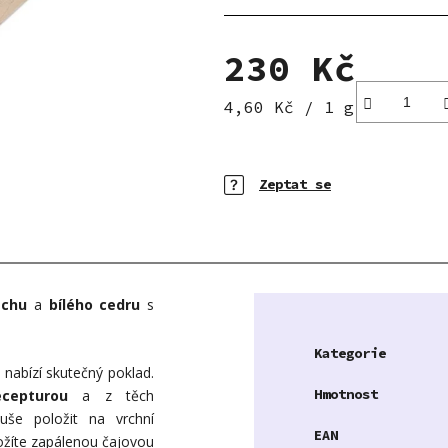
hvězdiček.
230 Kč
Měrná cena:
4,60 Kč / 1 g
Zeptat se
chu
a
bílého cedru
s
Kategorie
nabízí skutečný poklad.
Hmotnost
ecepturou
a z těch
duše položit na vrchní
EAN
ožíte zapálenou čajovou