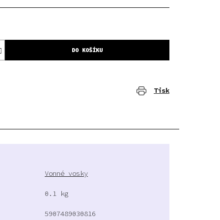
DO KOŠÍKU
Tisk
Vonné vosky
0.1 kg
5907489030816