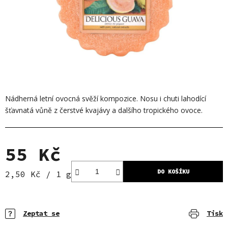
Nádherná letní ovocná svěží kompozice. Nosu i chuti lahodící
šťavnatá vůně z čerstvé
kvajávy
a dalšího tropického ovoce.
55 Kč
DO KOŠÍKU
Měrná cena:
2,50 Kč / 1 g
Zeptat se
Tisk