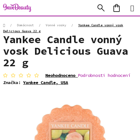
Přejít
Hledat
NÁKUP
na
KOŠÍK
obsah
Domů
/
Domácnost
/
Vonné vosky
/
Yankee Candle vonný vosk
Delicious Guava 22 g
Yankee Candle vonný
vosk Delicious Guava
22 g
Průměrné
Neohodnoceno
Podrobnosti hodnocení
hodnocení
Značka:
Yankee Candle, USA
produktu
je
0,0
z
5
hvězdiček.