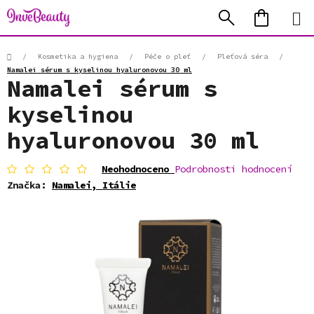
Přejít
Hledat
NÁKUP
na
KOŠÍK
obsah
Domů
/
Kosmetika a hygiena
/
Péče o pleť
/
Pleťová séra
/
Namalei sérum s kyselinou hyaluronovou 30 ml
Namalei sérum s
kyselinou
hyaluronovou 30 ml
Průměrné
Neohodnoceno
Podrobnosti hodnocení
hodnocení
Značka:
Namalei, Itálie
produktu
je
0,0
z
5
hvězdiček.