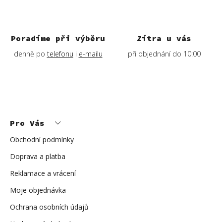
Poradíme při výběru
Zítra u vás
denně po
telefonu
i
e-mailu
při objednání do 10:00
Z
á
p
Pro Vás
a
t
í
Obchodní podmínky
Doprava a platba
Reklamace a vrácení
Moje objednávka
Ochrana osobních údajů