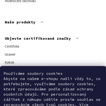
Hodnocení obchodu
Naše produkty
Objevte certifikované značky
Centifolia
Gravier
Kvitok
Vuokkoset
Používáme soubory cookies
Avant Skincare
Abyste na našem e-shopu našli vždy to, co
potřebujete, využíváme soubory cookies,
Sonnentor
které zpracováváme podle zásad ochrany
osobních údajů. Pro personalizovaný
zážitek z nákupu udělte prosím souhlas se
zpracováním všech typů cookies. Více