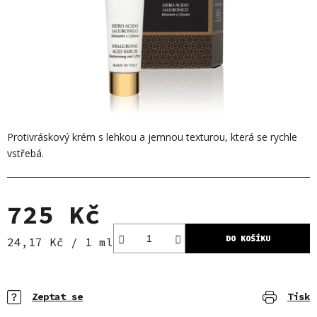
Protivráskový krém s lehkou a jemnou texturou, která se rychle
vstřebá.
725 Kč
DO KOŠÍKU
Měrná cena:
24,17 Kč / 1 ml
Zeptat se
Tisk