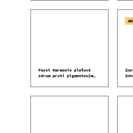
Osv
sér
AK
Payot Harmonie pleťové
Ins
sérum proti pigmentovým
Int
skvrnám 30 ml
sér