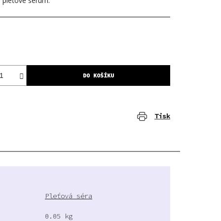
í pleťové sérum.
DO KOŠÍKU
Tisk
Pleťová séra
0.05 kg