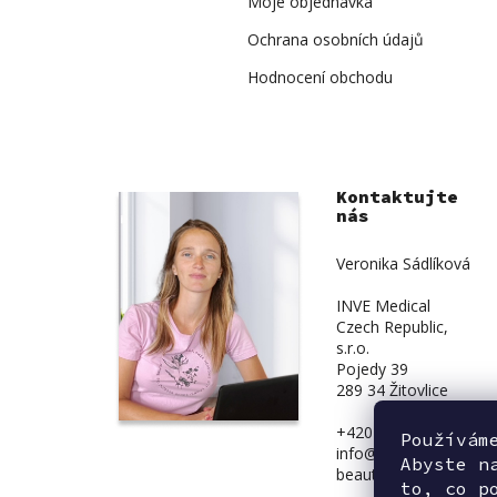
Moje objednávka
Ochrana osobních údajů
Hodnocení obchodu
Kontaktujte
nás
Veronika Sádlíková
INVE Medical
Czech Republic,
s.r.o.
Pojedy 39
289 34 Žitovlice
+420 734 839 831
Používám
info@inve-
Abyste n
beauty.cz
to, co p