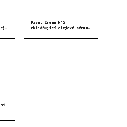
Payot Creme N°2
lej
zklidňující olejové sérum
30 ml
ční