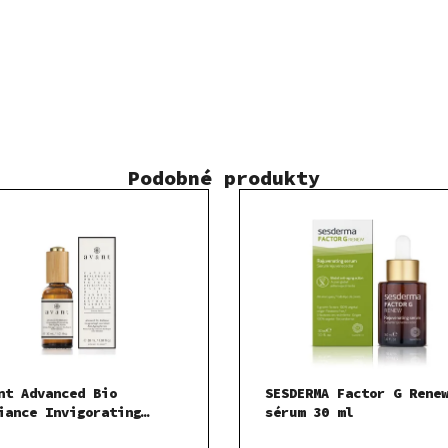
Podobné produkty
nt Advanced Bio
SESDERMA Factor G Rene
iance Invigorating
sérum 30 ml
centrate Serum-