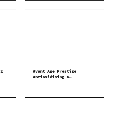
o2
Avant Age Prestige
Antioxidising &
Detoxifying Rose Serum-
detoxikační růžové pleťové
sérum 30 ml