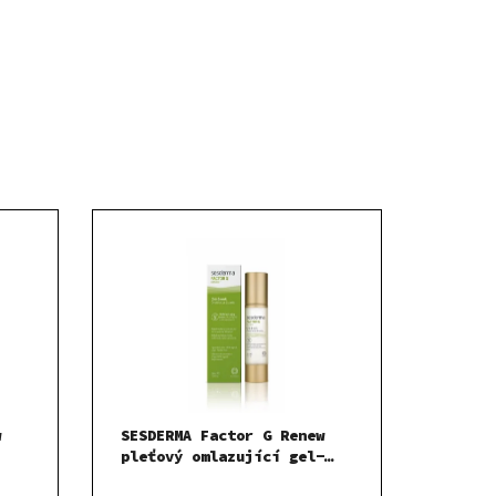
w
SESDERMA Factor G Renew
pleťový omlazující gel-
krém 50 ml