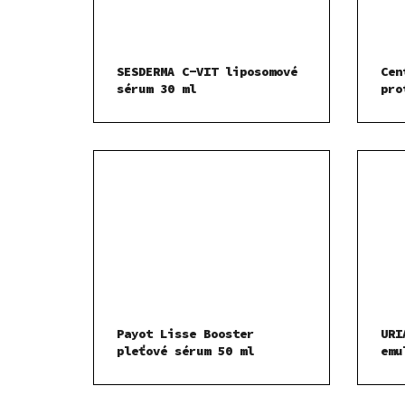
SESDERMA C-VIT liposomové
Cen
sérum 30 ml
pro
Payot Lisse Booster
URI
pleťové sérum 50 ml
emu
der