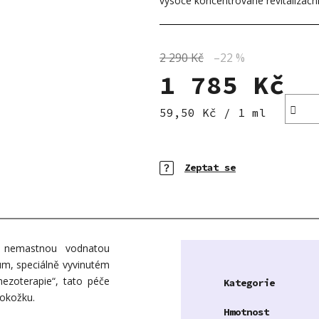
vysoce koncentrované revitalizačn
5
hvězdiček.
2 290 Kč
–22 %
1 785 Kč
Měrná cena:
59,50 Kč / 1 ml
Zeptat se
 s nemastnou vodnatou
rum, speciálně vyvinutém
mezoterapie“, tato péče
Kategorie
pokožku.
Hmotnost