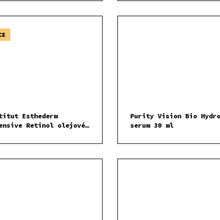
ěžující koncentrované
um 30 ml
CE
titut Esthederm
Purity Vision Bio Hydr
ensive Retinol olejové
serum 30 ml
um 15 ml