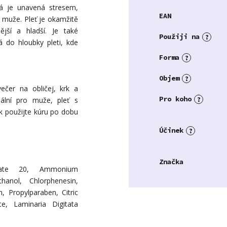
rá je unavená stresem,
EAN
 muže. Pleť je okamžitě
ější a hladší. Je také
Použiji na
?
á do hloubky pleti, kde
Forma
?
Objem
?
večer na obličej, krk a
Pro koho
?
ální pro muže, pleť s
k použijte kúru po dobu
Účinek
?
Značka
rbate 20, Ammonium
hanol, Chlorphenesin,
, Propylparaben, Citric
e, Laminaria Digitata