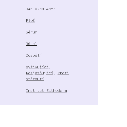
3461020014083
Pleť
Sérum
30 ml
Dospělí
Vyživující
,
Rozjasňující
,
Proti
stárnutí
Institut Esthederm