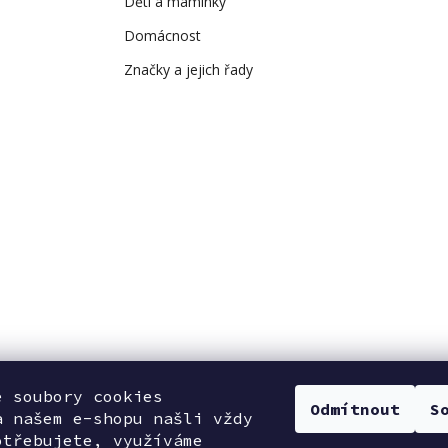
Děti a maminky
Domácnost
Značky a jejich řady
e soubory cookies
Odmítnout
S
a našem e-shopu našli vždy
otřebujete, využíváme