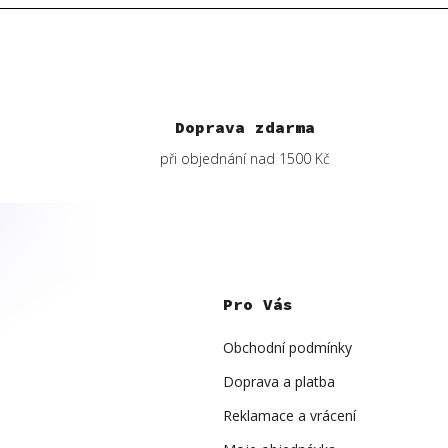
Doprava zdarma
při objednání nad 1500 Kč
Z
á
p
Pro Vás
a
t
í
Obchodní podmínky
Doprava a platba
Reklamace a vrácení