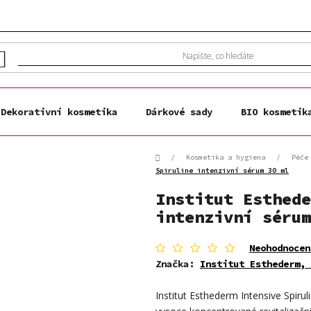
Dekorativní kosmetika
Dárkové sady
BIO kosmetik
Domů
/
Kosmetika a hygiena
/
Péče
Spiruline intenzivní sérum 30 ml
Institut Esthede
intenzivní sérum
Průměrné
Neohodnocen
hodnocení
Značka:
Institut Esthederm, 
produktu
je
Institut Esthederm Intensive Spir
0,0
z