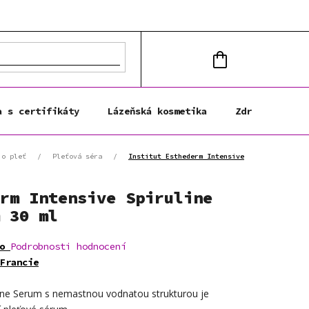
NÁKUPNÍ
KOŠÍK
a s certifikáty
Lázeňská kosmetika
Zdravá výživa
 o pleť
/
Pleťová séra
/
Institut Esthederm Intensive
rm Intensive Spiruline
 30 ml
o
Podrobnosti hodnocení
Francie
uline Serum s nemastnou vodnatou strukturou je