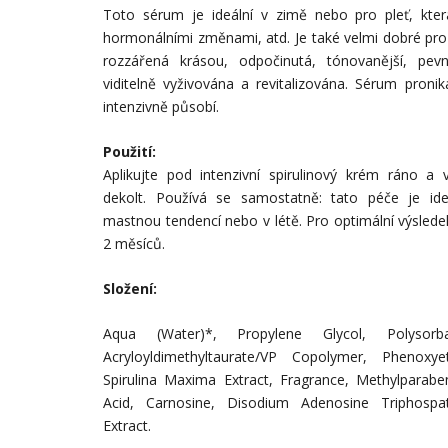
Toto sérum je ideální v zimě nebo pro pleť, kte
hormonálními změnami, atd. Je také velmi dobré pro
rozzářená krásou, odpočinutá, tónovanější, pevn
viditelně vyživována a revitalizována. Sérum pronik
intenzivně působí.
Použití:
Aplikujte pod intenzivní spirulinový krém ráno a 
dekolt. Používá se samostatně: tato péče je ide
mastnou tendencí nebo v létě. Pro optimální výslede
2 měsíců.
Složení:
Aqua (Water)*, Propylene Glycol, Polyso
Acryloyldimethyltaurate/VP Copolymer, Phenoxyet
Spirulina Maxima Extract, Fragrance, Methylparaben
Acid, Carnosine, Disodium Adenosine Triphospat
Extract.