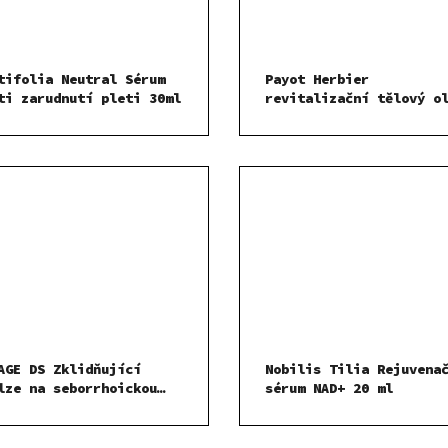
tifolia Neutral Sérum
Payot Herbier
ti zarudnutí pleti 30ml
revitalizační tělový o
s esenciálním olejem z
tymiánu 95 ml
AGE DS Zklidňující
Nobilis Tilia Rejuvena
lze na seborrhoickou
sérum NAD+ 20 ml
matitidu 40ml