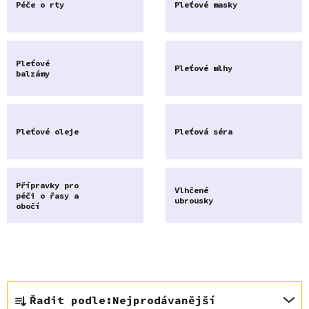
Péče o rty
Pleťové masky
Pleťové
Pleťové mlhy
balzámy
Pleťové oleje
Pleťová séra
Přípravky pro
Vlhčené
péči o řasy a
ubrousky
obočí
Ř
Řadit podle:
Nejprodávanější
a