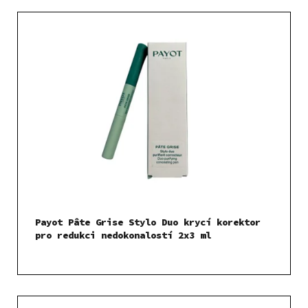
V
ý
p
i
s
p
r
o
d
u
k
t
Payot Pâte Grise Stylo Duo krycí korektor
ů
pro redukci nedokonalostí 2x3 ml