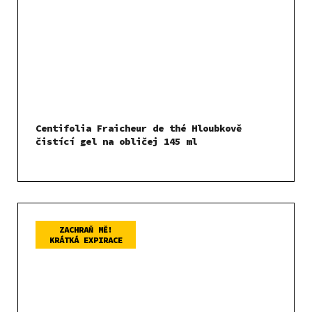
Centifolia Fraicheur de thé Hloubkově
čistící gel na obličej 145 ml
ZACHRAŇ MĚ!
KRÁTKÁ EXPIRACE