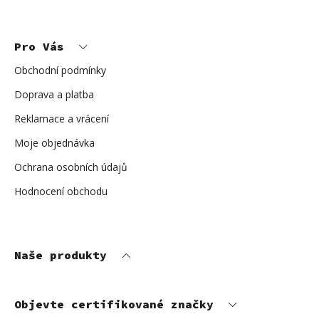
Z
á
p
Pro Vás
a
t
í
Obchodní podmínky
Doprava a platba
Reklamace a vrácení
Moje objednávka
Ochrana osobních údajů
Hodnocení obchodu
Naše produkty
Objevte certifikované značky