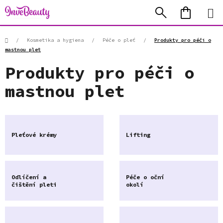
Přejít
Hledat
NÁKUP
na
KOŠÍK
obsah
Domů
/
Kosmetika a hygiena
/
Péče o pleť
/
Produkty pro péči o
mastnou plet
Produkty pro péči o
mastnou plet
Pleťové krémy
Lifting
Odlíčení a
Péče o oční
čištění pleti
okolí