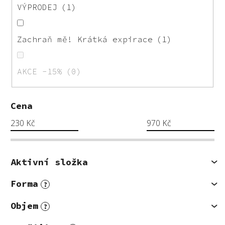
VÝPRODEJ
1
Zachraň mě! Krátká expirace
1
AKCE -15%
0
Cena
230
Kč
970
Kč
Aktivní složka
Forma
?
Objem
?