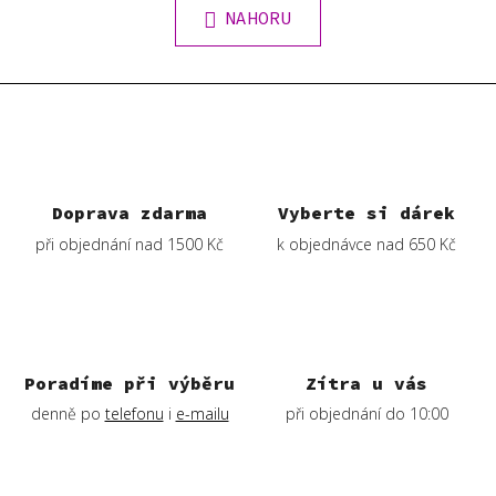
l
k
NAHORU
á
o
d
v
a
á
c
n
í
í
p
r
v
Doprava zdarma
Vyberte si dárek
k
při objednání nad 1500 Kč
k objednávce nad 650 Kč
y
v
ý
p
i
s
Poradíme při výběru
Zítra u vás
u
denně po
telefonu
i
e-mailu
při objednání do 10:00