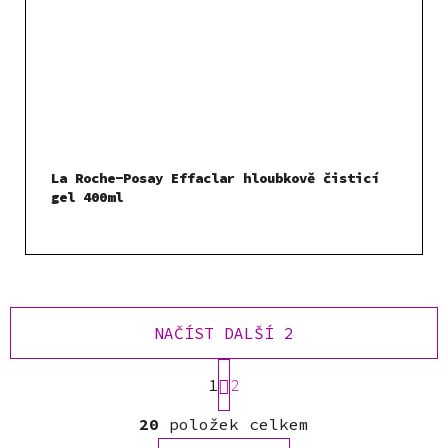
La Roche-Posay Effaclar hloubkově čisticí
gel 400ml
NAČÍST DALŠÍ 2
S
1
t
2
r
O
á
20
položek celkem
v
n