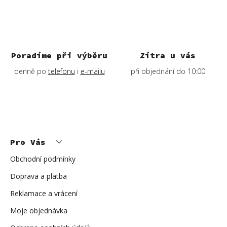
Poradíme při výběru
Zítra u vás
denně po
telefonu
i
e-mailu
při objednání do 10:00
Z
á
p
Pro Vás
a
t
í
Obchodní podmínky
Doprava a platba
Reklamace a vrácení
Moje objednávka