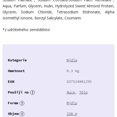
Aqua, Parfum, Glycerin, Inulin, Hydrolyzed Sweet Almond Protein,
Glycerin, Sodium Chloride, Tetrasodium Etidronate, Alpha
Isomethyl Ionone, Benzyl Salicylate, Coumarin.
*z udržitelného zemědělství
Kategorie
Mýdla
Hmotnost
0.3 kg
EAN
837524001295
Použiji na
Ruce
,
Tělo
?
Forma
Mýdlo
?
Objem
150 g
?