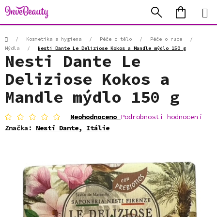
Přejít
Hledat
NÁKUP
na
KOŠÍK
obsah
Domů
/
Kosmetika a hygiena
/
Péče o tělo
/
Péče o ruce
/
Mýdla
/
Nesti Dante Le Deliziose Kokos a Mandle mýdlo 150 g
Nesti Dante Le
Deliziose Kokos a
Mandle mýdlo 150 g
Průměrné
Neohodnoceno
Podrobnosti hodnocení
hodnocení
Značka:
Nesti Dante, Itálie
produktu
je
0,0
z
5
hvězdiček.