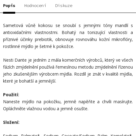
Popis
Hodnocení
Diskuze
Sametová vůně kokosu se snoubí s jemnými tóny mandlí s
antioxidačními vlastnostmi. Bohatý na tonizující vlastnosti a
příznivé účinky prebiotik, obnovuje rovnováhu kožní mikroflóry,
rostlinné mýdlo je šetrné k pokožce.
Nesti Dante je jedním z mála komerčních výrobců, který ve všech
fázích zmýdelnění používá řemeslnou metodu zmýdelnění řízenou
jeho zkušenějším výrobcem mýdla. Rozdíl je znát v kvalitě mýdla,
které je bohatší a jemnější.
Použití:
Naneste mýdlo na pokožku, jemně napěňte a chvíli masírujte.
Opláchněte vlažnou vodou a jemně osušte.
Složení:
Sodium Palmate*, Sodium Cocoate/Sodium Palm Kernelate*,