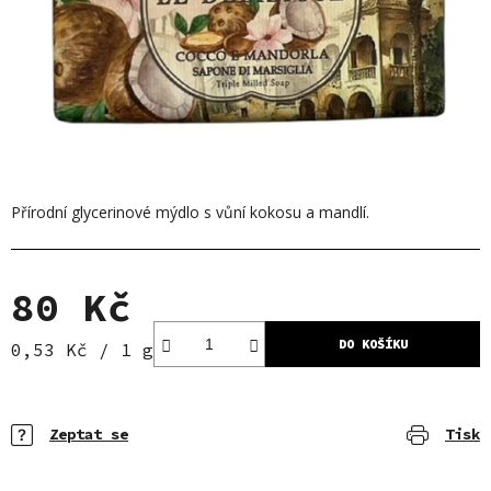
Přírodní glycerinové mýdlo s vůní kokosu a mandlí.
80 Kč
DO KOŠÍKU
Měrná cena:
0,53 Kč / 1 g
Zeptat se
Tisk