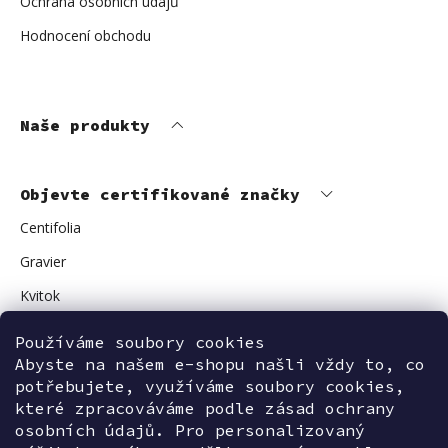
Ochrana osobních údajů
Hodnocení obchodu
Naše produkty
Objevte certifikované značky
Centifolia
Gravier
Kvitok
Vuokkoset
Používáme soubory cookies
Avant Skincare
Abyste na našem e-shopu našli vždy to, co
potřebujete, využíváme soubory cookies,
Sonnentor
které zpracováváme podle zásad ochrany
osobních údajů. Pro personalizovaný