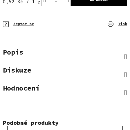
Měrná cena:
0,52 Kč / 1 g
Zeptat se
Tisk
Popis
Diskuze
Hodnocení
Podobné produkty