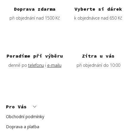
Doprava zdarma
Vyberte si dárek
při objednání nad 1500 Kč
k objednávce nad 650 Kč
Poradíme při výběru
Zítra u vás
denně po
telefonu
i
e-mailu
při objednání do 10:00
Z
á
p
Pro Vás
a
t
í
Obchodní podmínky
Doprava a platba