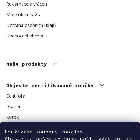
Reklamace a vrácení
Moje objednávka
Ochrana osobních údajů
Hodnocení obchodu
Naše produkty
Objevte certifikované značky
Centifolia
Gravier
Kvitok
Vuokkoset
Používáme soubory cookies
Avant Skincare
Abyste na našem e-shopu našli vždy to, co