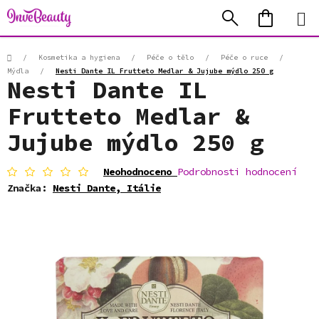
Přejít
Hledat
NÁKUP
na
KOŠÍK
obsah
Domů
/
Kosmetika a hygiena
/
Péče o tělo
/
Péče o ruce
/
Mýdla
/
Nesti Dante IL Frutteto Medlar & Jujube mýdlo 250 g
Nesti Dante IL
Frutteto Medlar &
Jujube mýdlo 250 g
Průměrné
Neohodnoceno
Podrobnosti hodnocení
hodnocení
Značka:
Nesti Dante, Itálie
produktu
je
0,0
z
5
hvězdiček.