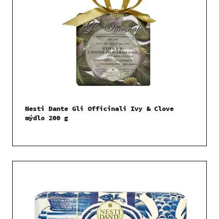
Nesti Dante Gli Officinali Ivy & Clove
mýdlo 200 g