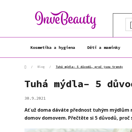
Přejít
na
obsah
Kosmetika a hygiena
Děti a maminky
Domů
/
Blog
/
Tuhá mýdla– 5 důvodů, proč jsou trendy
Tuhá mýdla– 5 důvo
30.9.2021
Ať už doma dáváte přednost tuhým mýdlům ne
domov domovem. Přečtěte si 5 důvodů, proč se