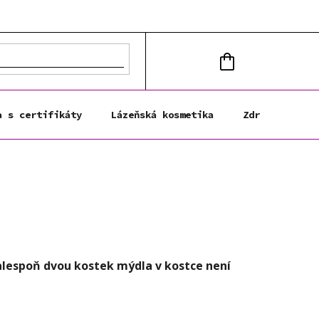
NÁKUPNÍ
KOŠÍK
a s certifikáty
Lázeňská kosmetika
Zdravá výživa
lespoň dvou kostek mýdla v kostce není