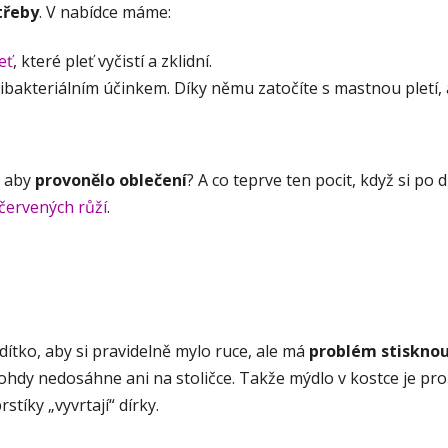
třeby
. V nabídce máme:
eť
, které pleť vyčistí a zklidní.
tibakteriálním účinkem. Díky němu zatočíte s mastnou pletí,
, aby
provonělo oblečení
? A co teprve ten pocit, když si p
červených růží
.
 dítko, aby si pravidelně mylo ruce, ale má
problém stiskno
ohdy nedosáhne ani na stoličce. Takže mýdlo v kostce je pro d
stíky „vyvrtají“ dírky.