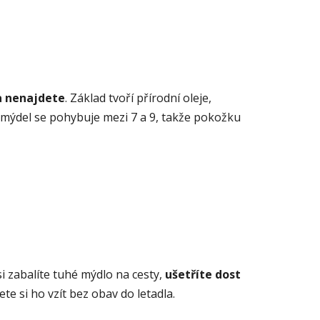
va nenajdete
. Základ tvoří přírodní oleje,
h mýdel se pohybuje mezi 7 a 9, takže pokožku
si zabalíte tuhé mýdlo na cesty,
ušetříte dost
te si ho vzít bez obav do letadla.