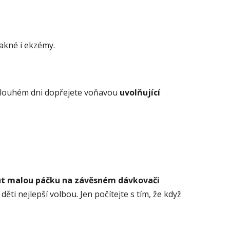
 akné i ekzémy.
o dlouhém dni dopřejete voňavou
uvolňující
ut malou páčku na závěsném dávkovači
ěti nejlepší volbou. Jen počítejte s tím, že když