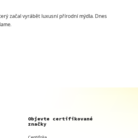
který začal vyrábět luxusní přírodní mýdla. Dnes
klame.
Objevte certifikované
značky
Centifolia