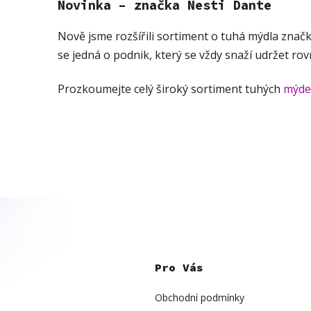
Novinka – značka Nesti Dante
Nově jsme rozšířili sortiment o tuhá mýdla znač
se jedná o podnik, který se vždy snaží udržet rov
Prozkoumejte celý široký sortiment tuhých
mýde
Z
á
p
Pro Vás
a
t
í
Obchodní podmínky