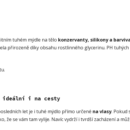
litním tuhém mýdle na tělo
konzervanty, silikony a barvi
zcela přirozeně díky obsahu rostlinného glycerinu. PH tuhýc
tu.
 ideální i na cesty
posledních let je i tuhé mýdlo přímo určené
na vlasy
. Pokud 
, že se vám tam vylije. Navíc vydrží i tvrdší zacházení a může