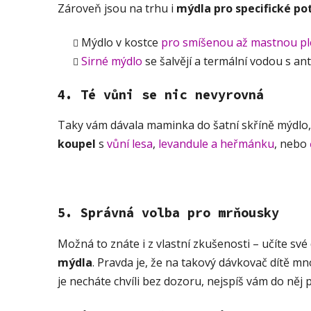
Zároveň jsou na trhu i
mýdla pro specifické po
Mýdlo v kostce
pro smíšenou až mastnou pl
Sirné mýdlo
se šalvějí a termální vodou s an
4. Té vůni se nic nevyrovná
Taky vám dávala maminka do šatní skříně mýdlo
koupel
s
vůní lesa
,
levandule a heřmánku
, nebo
5. Správná volba pro mrňousky
Možná to znáte i z vlastní zkušenosti – učíte své
mýdla
. Pravda je, že na takový dávkovač dítě mn
je necháte chvíli bez dozoru, nejspíš vám do něj pr