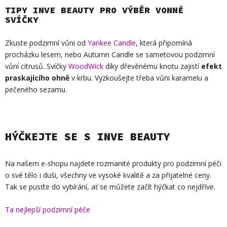
TIPY INVE BEAUTY PRO VÝBĚR VONNÉ
SVÍČKY
Zkuste podzimní vůni od
Yankee Candle
, která připomíná
procházku lesem, nebo Autumn Candle se sametovou podzimní
vůní citrusů. Svíčky
WoodWick
díky dřevěnému knotu zajistí
efekt
praskajícího ohně
v krbu. Vyzkoušejte třeba vůni karamelu a
pečeného sezamu.
HÝČKEJTE SE S INVE BEAUTY
Na našem e-shopu najdete rozmanité produkty pro podzimní péči
o své tělo i duši, všechny ve vysoké kvalitě a za přijatelné ceny.
Tak se pusťte do vybírání, ať se můžete začít hýčkat co nejdříve.
Ta nejlepší podzimní péče