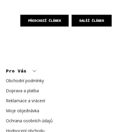
PŘEDCHOZÍ ČLÁNEK
DALŠÍ ČLÁNEK
Z
á
p
Pro Vás
a
t
í
Obchodní podmínky
Doprava a platba
Reklamace a vrácení
Moje objednávka
Ochrana osobních údajů
Hodnocení obchodu