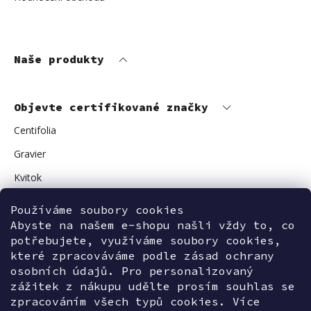
Naše produkty
Objevte certifikované značky
Centifolia
Gravier
Kvitok
Vuokkoset
Používáme soubory cookies
Abyste na našem e-shopu našli vždy to, co
Avant Skincare
potřebujete, využíváme soubory cookies,
Sonnentor
které zpracováváme podle zásad ochrany
osobních údajů. Pro personalizovaný
zážitek z nákupu udělte prosím souhlas se
zpracováním všech typů cookies. Více
Kontaktujte nás