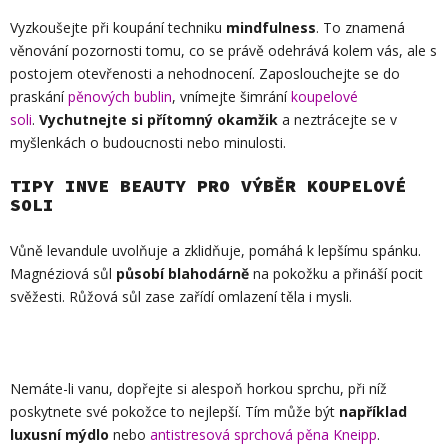
Vyzkoušejte při koupání techniku
mindfulness
. To znamená
věnování pozornosti tomu, co se právě odehrává kolem vás, ale s
postojem otevřenosti a nehodnocení. Zaposlouchejte se do
praskání
pěnových bublin
, vnímejte šimrání
koupelové
soli
.
Vychutnejte si přítomný okamžik
a neztrácejte se v
myšlenkách o budoucnosti nebo minulosti.
TIPY INVE BEAUTY PRO VÝBĚR KOUPELOVÉ
SOLI
Vůně levandule uvolňuje a zklidňuje, pomáhá k lepšímu spánku.
Magnéziová sůl
působí blahodárně
na pokožku a přináší pocit
svěžesti. Růžová sůl zase zařídí omlazení těla i mysli.
Nemáte-li vanu, dopřejte si alespoň horkou sprchu, při níž
poskytnete své pokožce to nejlepší. Tím může být
například
luxusní mýdlo
nebo
antistresová sprchová pěna Kneipp
.