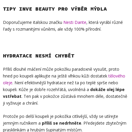
TIPY INVE BEAUTY PRO VÝBĚR MÝDLA
Doporučujeme italskou značku
Nesti Dante
, která vyrábí různé
řady s rozmanitými vůněmi, ale vždy 100% přírodní.
HYDRATACE NESMÍ CHYBĚT
Příliš dlouhé máčení může pokožku paradoxně vysušit, proto
hned po koupeli aplikujte na ještě vlhkou kůži dostatek
tělového
oleje
. Není efektivnější hydratace než ta po teplé sprše nebo
koupeli. Kůže je dobře rozehřátá, uvolněná a
dokáže olej lépe
vstřebat
. Ten pak v pokožce zůstává mnohem déle, dostatečně
ji vyživuje a chrání.
Protože po delší koupeli je pokožka citlivější, vždy se utírejte
jemným ručníkem a
příliš se nedrhněte
. Předejdete zbytečným
prasklinkám a hrubým šupinatým místům.