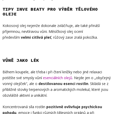
TIPY INVE BEATY PRO VÝBĚR TĚLOVÉHO
OLEJE
Kokosový olej nejenže dokonale zvláčňuje, ale také přináší
příjemnou, nevtíravou vůni. Měsíčkový olej ocení
především
velmi citlivá pleť
, růžový zase zralá pokožka.
VŮNĚ JAKO LÉK
Během koupele, ale třeba i při čtení knížky nebo jiné relaxaci
potěšte své smysly vůní
esenciálních olejů
. Nejde jen o „obyčejný
vonný olejíček“, ale o
destilovanou esenci rostlin
. Skládá se z
přibližně stovky terpenových a aromatických molekul, které jsou
obzvláště aktivní a unikátní.
Koncentrovaná síla rostlin
pozitivně ovlivňuje psychickou
pohodu
, emoce i funkci různých tělesných orgánů a při