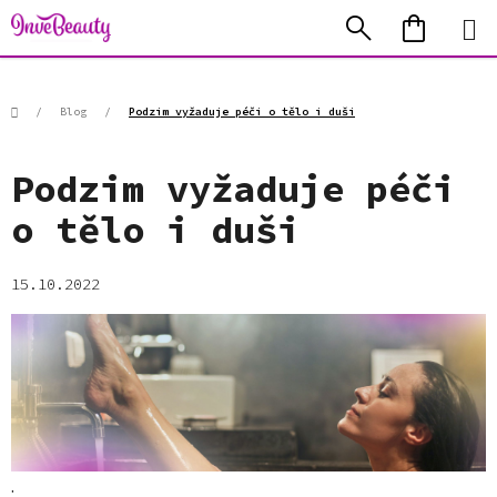
Přejít
Hledat
NÁKUP
na
KOŠÍK
obsah
Domů
/
Blog
/
Podzim vyžaduje péči o tělo i duši
Podzim vyžaduje péči
o tělo i duši
15.10.2022
.