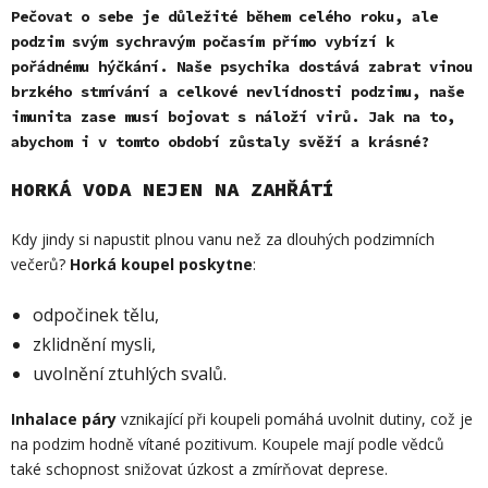
Pečovat o sebe je důležité během celého roku, ale
podzim svým sychravým počasím přímo vybízí k
pořádnému hýčkání. Naše psychika dostává zabrat vinou
brzkého stmívání a celkové nevlídnosti podzimu, naše
imunita zase musí bojovat s náloží virů. Jak na to,
abychom i v tomto období zůstaly svěží a krásné?
HORKÁ VODA NEJEN NA ZAHŘÁTÍ
Kdy jindy si napustit plnou vanu než za dlouhých podzimních
večerů?
Horká koupel poskytne
:
odpočinek tělu,
zklidnění mysli,
uvolnění ztuhlých svalů.
Inhalace páry
vznikající při koupeli pomáhá uvolnit dutiny, což je
na podzim hodně vítané pozitivum. Koupele mají podle vědců
také schopnost snižovat úzkost a zmírňovat deprese.