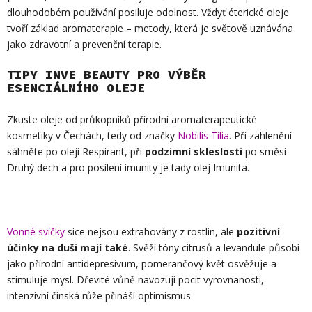
dlouhodobém používání posiluje odolnost. Vždyť éterické oleje
tvoří základ aromaterapie – metody, která je světově uznávána
jako zdravotní a prevenční terapie.
TIPY INVE BEAUTY PRO VÝBĚR
ESENCIÁLNÍHO OLEJE
Zkuste oleje od průkopníků přírodní aromaterapeutické
kosmetiky v Čechách, tedy od značky
Nobilis Tilia
. Při zahlenění
sáhněte po oleji Respirant, při
podzimní skleslosti
po směsi
Druhý dech a pro posílení imunity je tady olej Imunita.
Vonné svíčky
sice nejsou extrahovány z rostlin, ale
pozitivní
účinky na duši mají také
. Svěží tóny citrusů a levandule působí
jako přírodní antidepresivum, pomerančový květ osvěžuje a
stimuluje mysl. Dřevité vůně navozují pocit vyrovnanosti,
intenzivní čínská růže přináší optimismus.