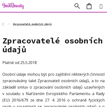
Přejít
Hledat
NÁKUP
na
KOŠÍK
obsah
Domů
/
Zpracovatelé osobních údajů
Zpracovatelé osobních
údajů
Platné od 25.5.2018
Osobní údaje mohou být pro zajištění některých činností
zpracovávány také Zpracovateli osobních údajů, a to na
základě smluv o zpracování osobních údajů uzavřených
v souladu s Nařízením Evropského Parlamentu a Rady
(EU) 2016/679 ze dne 27. 4. 2016 o ochraně fyzických
osob v souvislosti se zpracováním osobních údajů a o