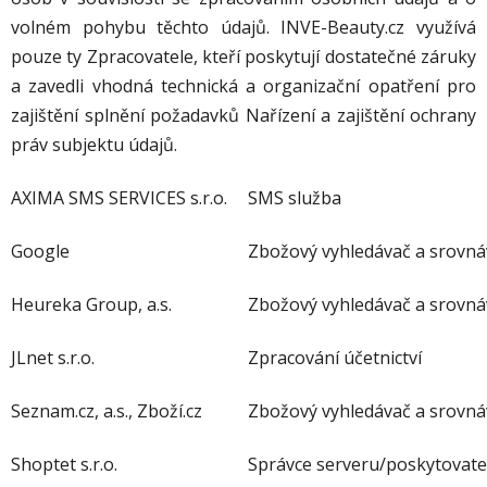
volném pohybu těchto údajů. INVE-Beauty.cz využívá
pouze ty Zpracovatele, kteří poskytují dostatečné záruky
a zavedli vhodná technická a organizační opatření pro
zajištění splnění požadavků Nařízení a zajištění ochrany
práv subjektu údajů.
AXIMA SMS SERVICES s.r.o.
SMS služba
Google
Zbožový vyhledávač a srovná
Heureka Group, a.s.
Zbožový vyhledávač a srovná
JLnet s.r.o.
Zpracování účetnictví
Seznam.cz, a.s., Zboží.cz
Zbožový vyhledávač a srovná
Shoptet s.r.o.
Správce serveru/poskytovate