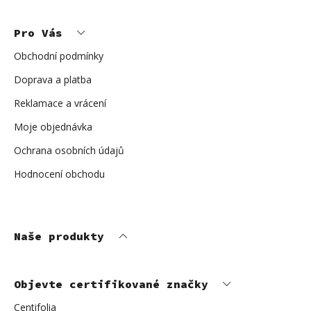
Z
á
p
Pro Vás
a
t
í
Obchodní podmínky
Doprava a platba
Reklamace a vrácení
Moje objednávka
Ochrana osobních údajů
Hodnocení obchodu
Naše produkty
Objevte certifikované značky
Centifolia