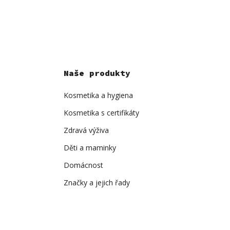
O
v
l
á
d
a
Naše produkty
c
í
Kosmetika a hygiena
p
r
Kosmetika s certifikáty
v
Zdravá výživa
k
y
Děti a maminky
v
Domácnost
ý
p
Značky a jejich řady
i
s
u