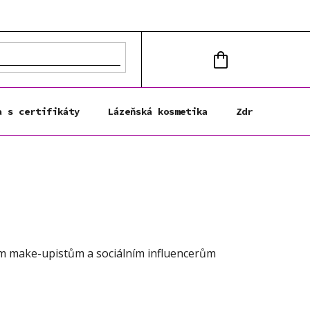
NÁKUPNÍ
KOŠÍK
a s certifikáty
Lázeňská kosmetika
Zdravá výživa
ým make-upistům a sociálním influencerům