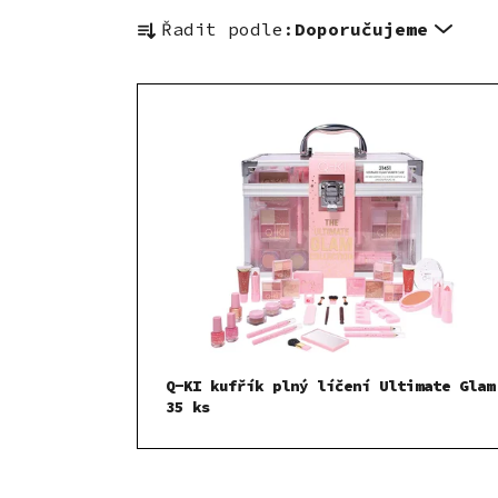
Ř
Řadit podle:
Doporučujeme
a
z
V
e
ý
n
p
í
i
p
s
r
p
o
r
d
o
u
d
k
u
t
k
ů
Q-KI kufřík plný líčení Ultimate Glam
t
35 ks
ů