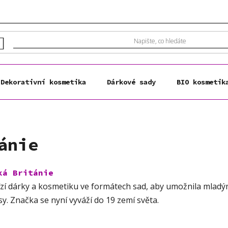
Dekorativní kosmetika
Dárkové sady
BIO kosmetik
ánie
ká Británie
bízí dárky a kosmetiku ve formátech sad, aby umožnila mlad
rásy. Značka se nyní vyváží do 19 zemí světa.