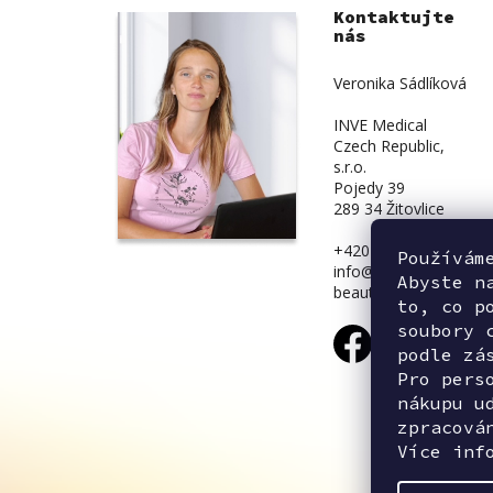
Kontaktujte
nás
Veronika Sádlíková
INVE Medical
Czech Republic,
s.r.o.
Pojedy 39
289 34 Žitovlice
+420 734 839 831
Používám
info@inve-
Abyste n
beauty.cz
to, co p
soubory 
podle zá
Pro pers
nákupu u
zpracová
Více inf