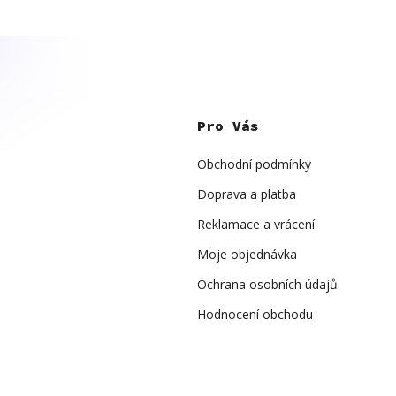
Z
á
p
Pro Vás
a
t
í
Obchodní podmínky
Doprava a platba
Reklamace a vrácení
Moje objednávka
Ochrana osobních údajů
Hodnocení obchodu