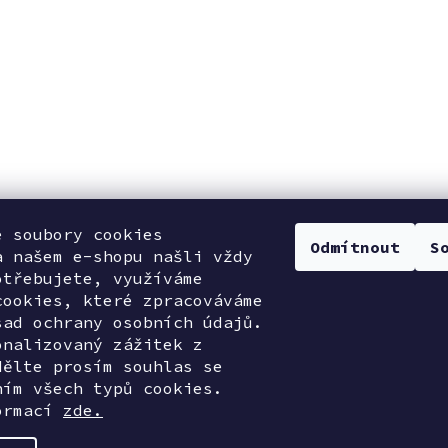
e soubory cookies
Odmítnout
S
a našem e-shopu našli vždy
otřebujete, využíváme
cookies, které zpracováváme
sad ochrany osobních údajů.
onalizovaný zážitek z
dělte prosím souhlas se
ním všech typů cookies.
ormací
zde.