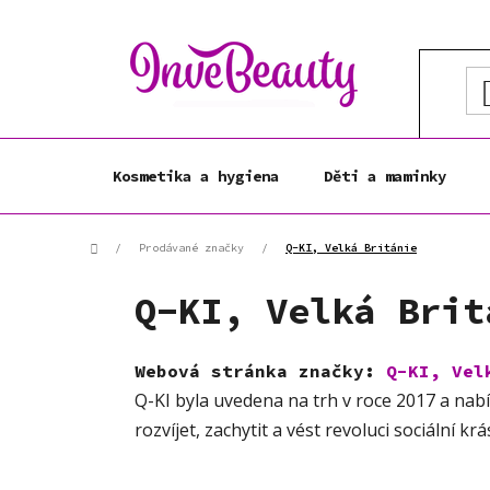
Přejít
na
obsah
Kosmetika a hygiena
Děti a maminky
Domů
/
Prodávané značky
/
Q-KI, Velká Británie
Q-KI, Velká Brit
Webová stránka značky:
Q-KI, Vel
Q-KI byla uvedena na trh v roce 2017 a na
rozvíjet, zachytit a vést revoluci sociální k