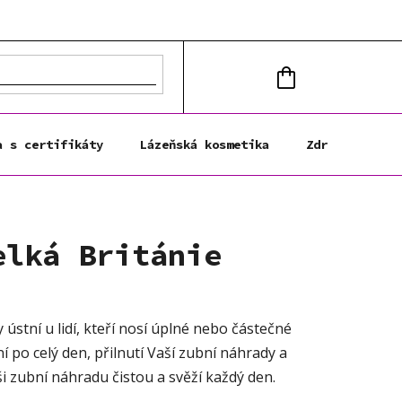
NÁKUPNÍ
KOŠÍK
a s certifikáty
Lázeňská kosmetika
Zdravá výživa
elká Británie
stní u lidí, kteří nosí úplné nebo částečné
í po celý den, přilnutí Vaší zubní náhrady a
ši zubní náhradu čistou a svěží každý den.