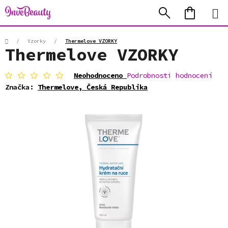
Přejít
Hledat
NÁKUP
na
KOŠÍK
obsah
Domů
/
Vzorky
/
Thermelove VZORKY
Thermelove VZORKY
Průměrné
Neohodnoceno
Podrobnosti hodnocení
hodnocení
Značka:
Thermelove, Česká Republika
produktu
je
0,0
z
5
hvězdiček.