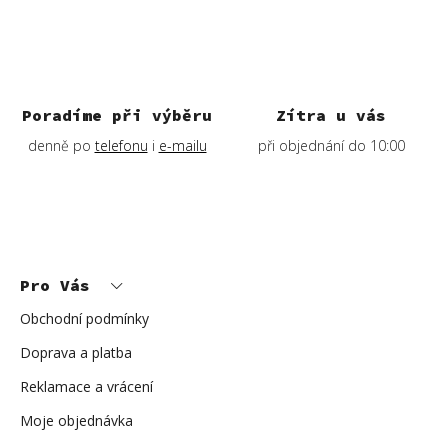
Poradíme při výběru
Zítra u vás
denně po
telefonu
i
e-mailu
při objednání do 10:00
Z
á
p
Pro Vás
a
t
í
Obchodní podmínky
Doprava a platba
Reklamace a vrácení
Moje objednávka