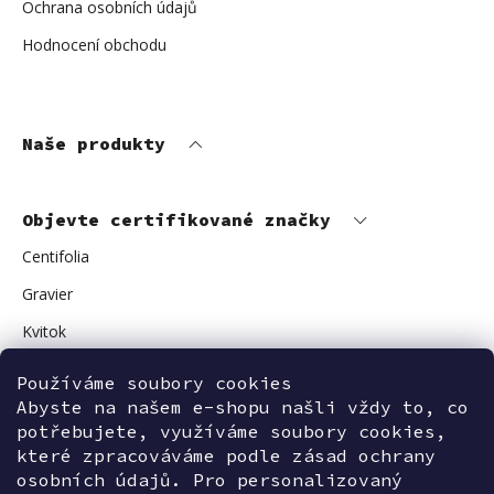
Ochrana osobních údajů
Hodnocení obchodu
Naše produkty
Objevte certifikované značky
Centifolia
Gravier
Kvitok
Vuokkoset
Používáme soubory cookies
Abyste na našem e-shopu našli vždy to, co
Avant Skincare
potřebujete, využíváme soubory cookies,
Sonnentor
které zpracováváme podle zásad ochrany
osobních údajů. Pro personalizovaný