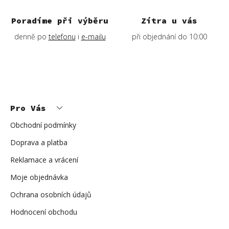
Poradíme při výběru
Zítra u vás
denně po
telefonu
i
e-mailu
při objednání do 10:00
Z
á
p
Pro Vás
a
t
í
Obchodní podmínky
Doprava a platba
Reklamace a vrácení
Moje objednávka
Ochrana osobních údajů
Hodnocení obchodu