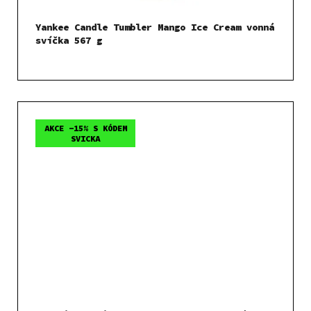
Yankee Candle Tumbler Mango Ice Cream vonná
svíčka 567 g
AKCE -15% S KÓDEM
SVICKA