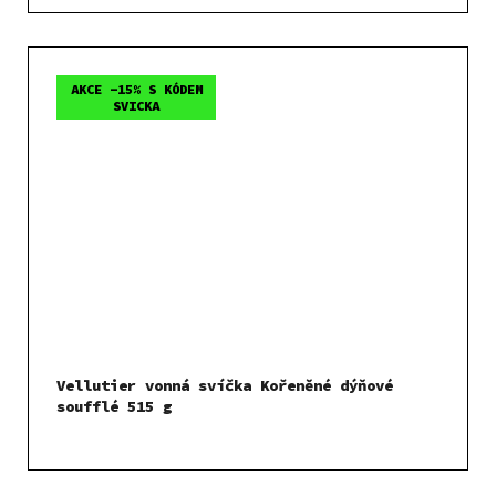
AKCE -15% S KÓDEM
SVICKA
Vellutier vonná svíčka Kořeněné dýňové
soufflé 515 g