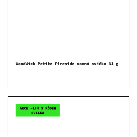
WoodWick Petite Fireside vonná svíčka 31 g
AKCE -15% S KÓDEM
SVICKA