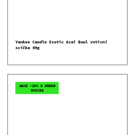
Yankee Candle Exotic Acai Bowl votivní
svíčka 49g
AKCE -15% S KÓDEM
SVICKA