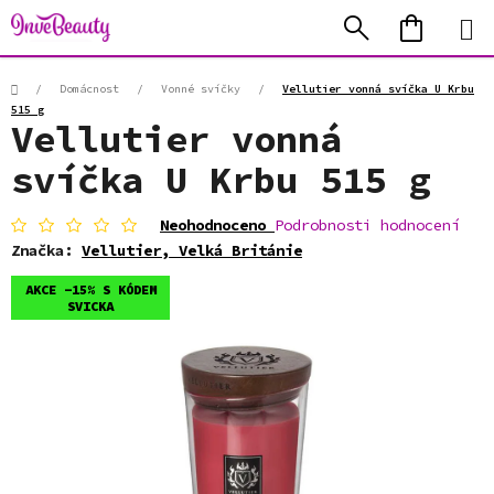
Přejít
Hledat
NÁKUP
na
KOŠÍK
obsah
Domů
/
Domácnost
/
Vonné svíčky
/
Vellutier vonná svíčka U Krbu
515 g
Vellutier vonná
svíčka U Krbu 515 g
Průměrné
Neohodnoceno
Podrobnosti hodnocení
hodnocení
Značka:
Vellutier, Velká Británie
produktu
je
AKCE -15% S KÓDEM
0,0
SVICKA
z
5
hvězdiček.