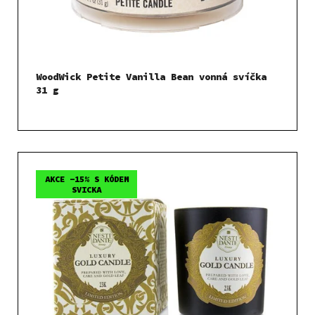
WoodWick Petite Vanilla Bean vonná svíčka
31 g
AKCE -15% S KÓDEM
SVICKA