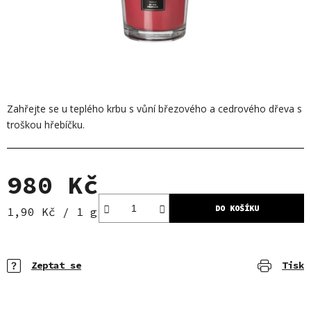
Zahřejte se u teplého krbu s vůní
březového
a
cedrového dřeva
s
troškou
hřebíčku
.
980 Kč
DO KOŠÍKU
Měrná cena:
1,90 Kč / 1 g
Zeptat se
Tisk