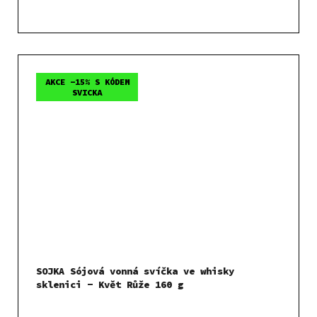
AKCE -15% S KÓDEM
SVICKA
SOJKA Sójová vonná svíčka ve whisky
sklenici - Květ Růže 160 g