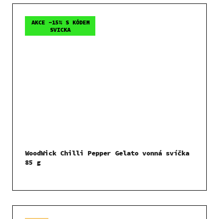
AKCE -15% S KÓDEM
SVICKA
WoodWick Chilli Pepper Gelato vonná svíčka
85 g