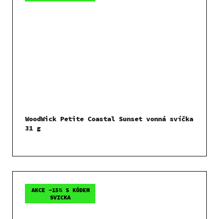
WoodWick Petite Coastal Sunset vonná svíčka
31 g
AKCE -15% S KÓDEM
SVICKA