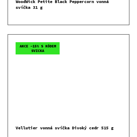
WoodWick Petite Black Peppercorn vonná
svíčka 31 g
AKCE -15% S KÓDEM
SVICKA
Vellutier vonná svíčka Divoký cedr 515 g