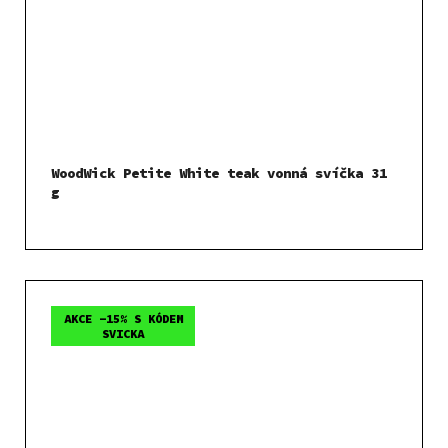
WoodWick Petite White teak vonná svíčka 31
g
AKCE -15% S KÓDEM
SVICKA