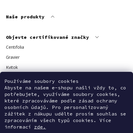
Naše produkty
Objevte certifikované značky
Centifolia
Gravier
Kvitok
Vuokkoset
Používáme soubory cookies
Avant Skincare
Abyste na našem e-shopu našli vždy to, co
potřebujete, využíváme soubory cookies,
Sonnentor
které zpracováváme podle zásad ochrany
osobních údajů. Pro personalizovaný
zážitek z nákupu udělte prosím souhlas se
zpracováním všech typů cookies. Více
Kontaktujte nás
informací
zde.