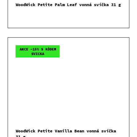
WoodWick Petite Palm Leaf vonná svíčka 31 g
AKCE -15% S KÓDEM
SVICKA
WoodWick Petite Vanilla Bean vonná svíčka
31 g