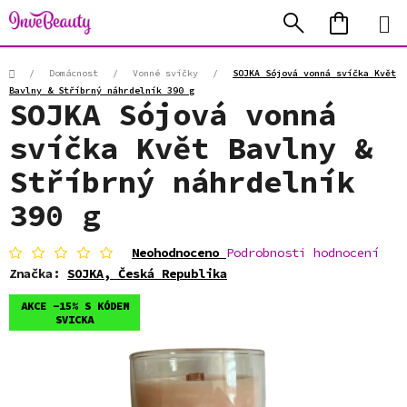
Přejít
Hledat
NÁKUP
na
KOŠÍK
obsah
Domů
/
Domácnost
/
Vonné svíčky
/
SOJKA Sójová vonná svíčka Květ
Bavlny & Stříbrný náhrdelník 390 g
SOJKA Sójová vonná
svíčka Květ Bavlny &
Stříbrný náhrdelník
390 g
Průměrné
Neohodnoceno
Podrobnosti hodnocení
hodnocení
Značka:
SOJKA, Česká Republika
produktu
je
AKCE -15% S KÓDEM
0,0
SVICKA
z
5
hvězdiček.