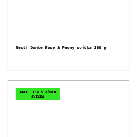
Nesti Dante Rose & Peony svíčka 160 g
AKCE -15% S KÓDEM
SVICKA