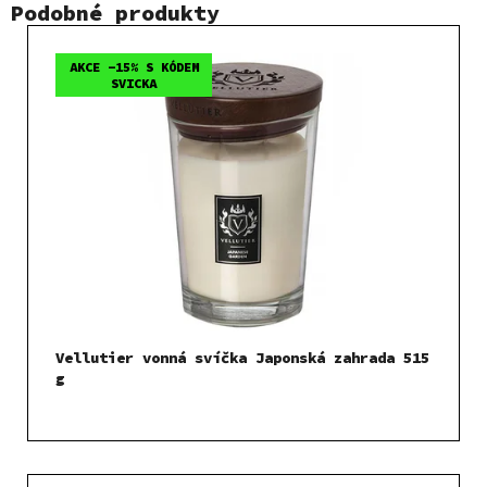
Podobné produkty
AKCE -15% S KÓDEM
SVICKA
Vellutier vonná svíčka Japonská zahrada 515
g