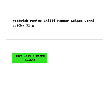
WoodWick Petite Chilli Pepper Gelato vonná
svíčka 31 g
AKCE -15% S KÓDEM
SVICKA