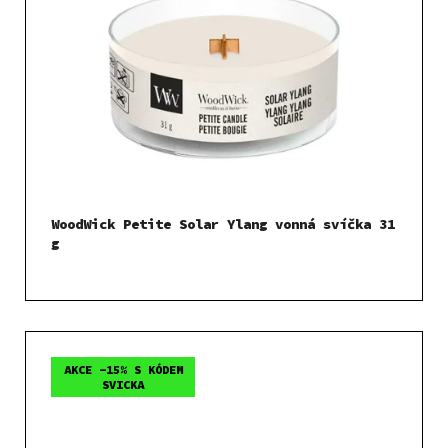
WoodWick Petite Solar Ylang vonná svíčka 31
g
AKCE -15% S KÓDEM
SVICKA