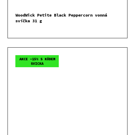
WoodWick Petite Black Peppercorn vonná
svíčka 31 g
AKCE -15% S KÓDEM
SVICKA