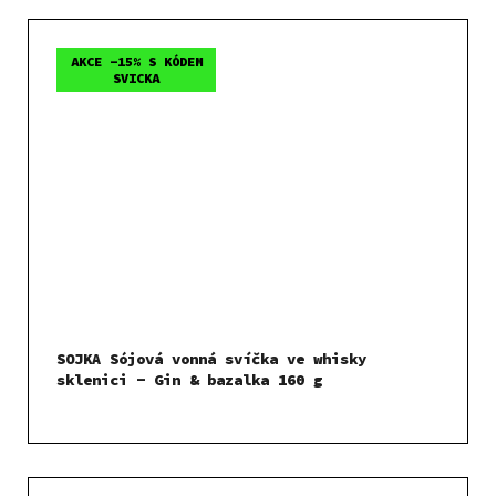
AKCE -15% S KÓDEM
SVICKA
SOJKA Sójová vonná svíčka ve whisky
sklenici - Gin & bazalka 160 g