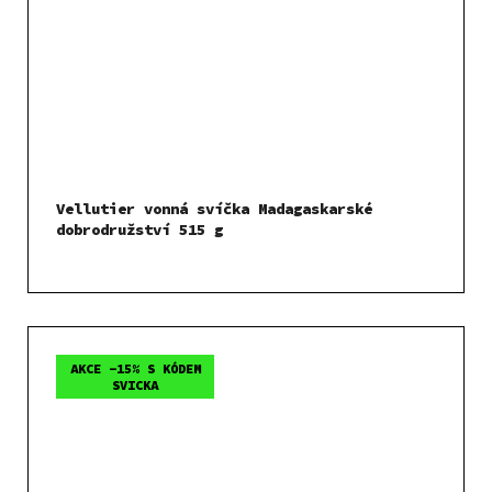
Vellutier vonná svíčka Madagaskarské
dobrodružství 515 g
AKCE -15% S KÓDEM
SVICKA