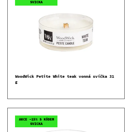
SVICKA
WoodWick Petite White teak vonná svíčka 31
g
AKCE -15% S KÓDEM
SVICKA