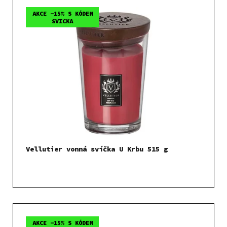
AKCE -15% S KÓDEM
SVICKA
Vellutier vonná svíčka U Krbu 515 g
AKCE -15% S KÓDEM