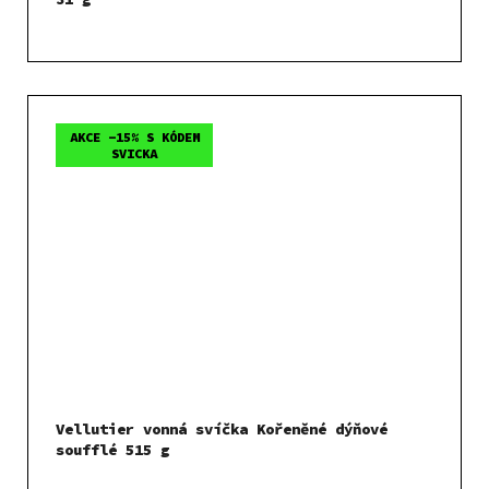
AKCE -15% S KÓDEM
SVICKA
Vellutier vonná svíčka Kořeněné dýňové
soufflé 515 g