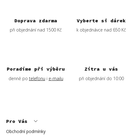
Doprava zdarma
Vyberte si dárek
při objednání nad 1500 Kč
k objednávce nad 650 Kč
Poradíme při výběru
Zítra u vás
denně po
telefonu
i
e-mailu
při objednání do 10:00
Z
á
p
Pro Vás
a
t
í
Obchodní podmínky