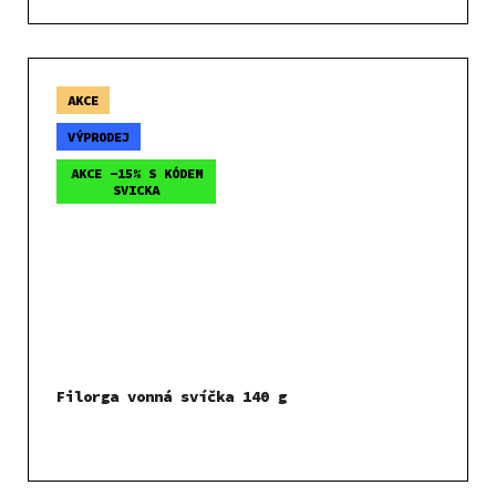
AKCE
VÝPRODEJ
AKCE -15% S KÓDEM
SVICKA
Filorga vonná svíčka 140 g