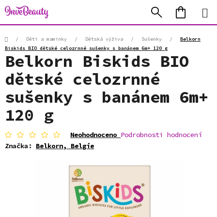
Přejít
Hledat
NÁKUP
na
KOŠÍK
obsah
Domů
/
Děti a maminky
/
Dětská výživa
/
Sušenky
/
Belkorn
Biskids BIO dětské celozrnné sušenky s banánem 6m+ 120 g
Belkorn Biskids BIO
dětské celozrnné
sušenky s banánem 6m+
120 g
Průměrné
Neohodnoceno
Podrobnosti hodnocení
hodnocení
Značka:
Belkorn, Belgie
produktu
je
0,0
z
5
hvězdiček.