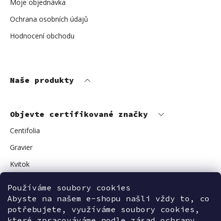
Moje objednávka
Ochrana osobních údajů
Hodnocení obchodu
Naše produkty
Objevte certifikované značky
Centifolia
Gravier
Kvitok
Vuokkoset
Používáme soubory cookies
Avant Skincare
Abyste na našem e-shopu našli vždy to, co
potřebujete, využíváme soubory cookies,
Sonnentor
které zpracováváme podle zásad ochrany