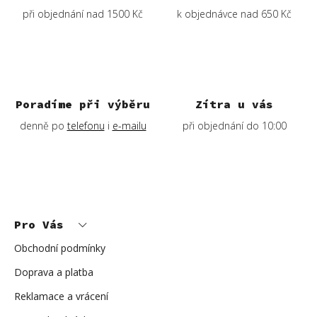
při objednání nad 1500 Kč
k objednávce nad 650 Kč
Poradíme při výběru
Zítra u vás
denně po
telefonu
i
e-mailu
při objednání do 10:00
Z
á
p
Pro Vás
a
t
í
Obchodní podmínky
Doprava a platba
Reklamace a vrácení