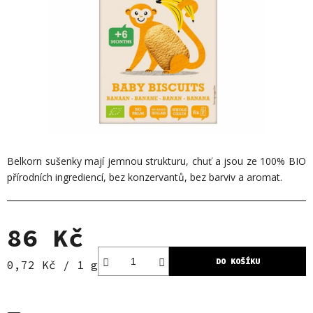
Belkorn sušenky mají jemnou strukturu, chuť a jsou ze 100% BIO
přírodních ingrediencí, bez konzervantů, bez barviv a aromat.
86 Kč
DO KOŠÍKU
Měrná cena:
0,72 Kč / 1 g