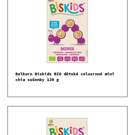
Belkorn Biskids BIO dětské celozrnné mini
chia sušenky 120 g