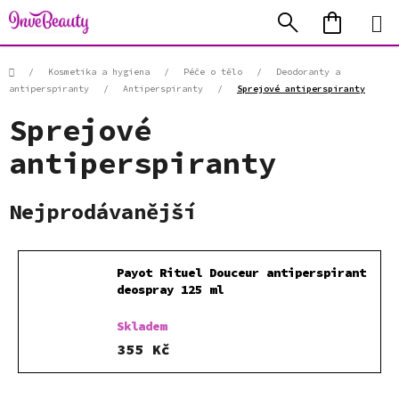
Přejít
Hledat
NÁKUP
na
KOŠÍK
obsah
Domů
/
Kosmetika a hygiena
/
Péče o tělo
/
Deodoranty a
antiperspiranty
/
Antiperspiranty
/
Sprejové antiperspiranty
Sprejové
antiperspiranty
Nejprodávanější
Payot Rituel Douceur antiperspirant
deospray 125 ml
Skladem
355 Kč