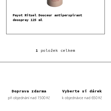
u
k
t
Payot Rituel Douceur antiperspirant
ů
deospray 125 ml
1
položek celkem
O
v
l
á
d
a
c
í
Doprava zdarma
Vyberte si dárek
p
při objednání nad 1500 Kč
k objednávce nad 650 Kč
r
v