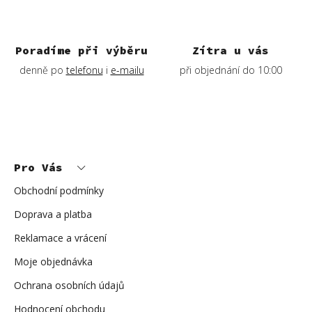
k
y
v
ý
Poradíme při výběru
Zítra u vás
p
denně po
telefonu
i
e-mailu
při objednání do 10:00
i
s
u
Z
á
p
Pro Vás
a
t
í
Obchodní podmínky
Doprava a platba
Reklamace a vrácení
Moje objednávka
Ochrana osobních údajů
Hodnocení obchodu