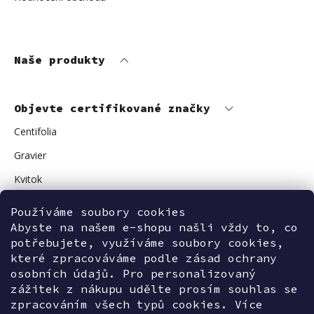
Naše produkty
Objevte certifikované značky
Centifolia
Gravier
Kvitok
Vuokkoset
Používáme soubory cookies
Avant Skincare
Abyste na našem e-shopu našli vždy to, co
potřebujete, využíváme soubory cookies,
Sonnentor
které zpracováváme podle zásad ochrany
osobních údajů. Pro personalizovaný
zážitek z nákupu udělte prosím souhlas se
zpracováním všech typů cookies. Více
Kontaktujte nás