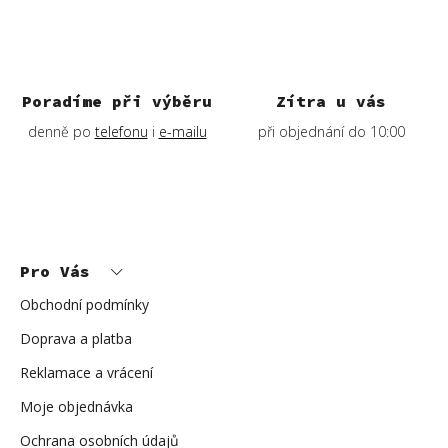
Poradíme při výběru
Zítra u vás
denně po
telefonu
i
e-mailu
při objednání do 10:00
Z
á
p
Pro Vás
a
t
í
Obchodní podmínky
Doprava a platba
Reklamace a vrácení
Moje objednávka
Ochrana osobních údajů