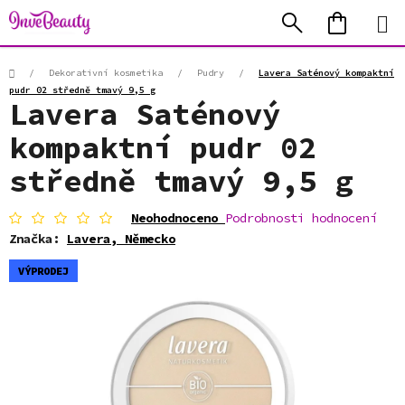
Přejít
Hledat
NÁKUP
na
KOŠÍK
obsah
Domů
/
Dekorativní kosmetika
/
Pudry
/
Lavera Saténový kompaktní
pudr 02 středně tmavý 9,5 g
Lavera Saténový
kompaktní pudr 02
středně tmavý 9,5 g
Průměrné
Neohodnoceno
Podrobnosti hodnocení
hodnocení
Značka:
Lavera, Německo
produktu
je
VÝPRODEJ
0,0
z
5
hvězdiček.