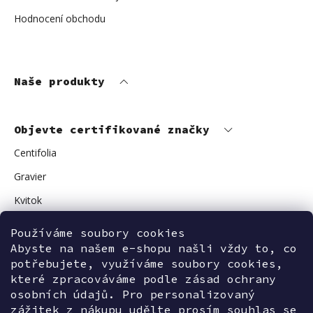
Hodnocení obchodu
Naše produkty
Objevte certifikované značky
Centifolia
Gravier
Kvitok
Vuokkoset
Používáme soubory cookies
Abyste na našem e-shopu našli vždy to, co
Avant Skincare
potřebujete, využíváme soubory cookies,
Sonnentor
které zpracováváme podle zásad ochrany
osobních údajů. Pro personalizovaný
zážitek z nákupu udělte prosím souhlas se