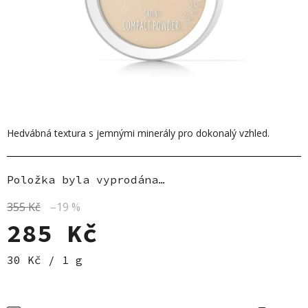
Hedvábná textura s jemnými minerály pro dokonalý vzhled.
Položka byla vyprodána…
355 Kč
–19 %
285 Kč
Měrná cena:
30 Kč / 1 g