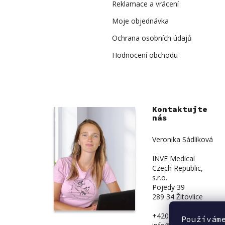
Reklamace a vrácení
Moje objednávka
Ochrana osobních údajů
Hodnocení obchodu
Kontaktujte
nás
Veronika Sádlíková
INVE Medical
Czech Republic,
s.r.o.
Pojedy 39
289 34 Žitovlice
+420 734 839 831
Používám