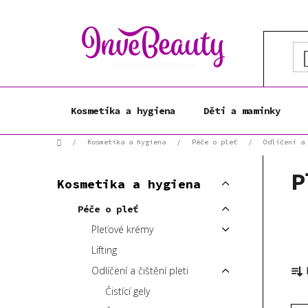
Přejít
na
obsah
Kosmetika a hygiena
Děti a maminky
Domů
/
Kosmetika a hygiena
/
Péče o pleť
/
Odlíčení a
P
K
P
Přeskočit
o
Kosmetika a hygiena
a
kategorie
s
t
Péče o pleť
t
e
Pleťové krémy
r
g
a
o
Lifting
Ř
r
n
Odlíčení a čištění pleti
a
i
n
z
Čistící gely
e
í