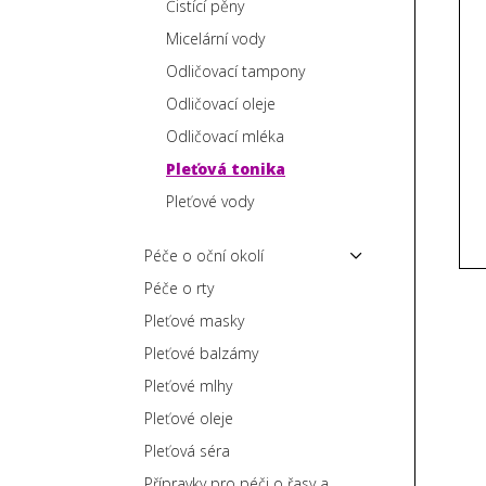
V
e
Čistící pěny
p
ý
n
Micelární vody
a
p
í
Odličovací tampony
n
i
p
e
Odličovací oleje
s
r
l
Odličovací mléka
p
o
r
Pleťová tonika
d
o
u
Pleťové vody
d
k
u
t
Péče o oční okolí
k
ů
Péče o rty
t
Pleťové masky
ů
Pleťové balzámy
Pleťové mlhy
Pleťové oleje
Pleťová séra
Přípravky pro péči o řasy a