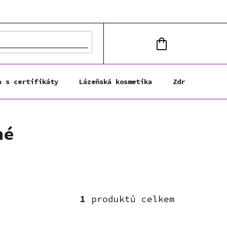
NÁKUPNÍ
KOŠÍK
a s certifikáty
Lázeňská kosmetika
Zdravá výživa
né
1