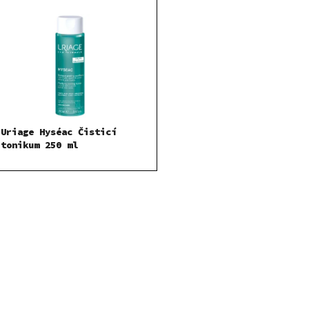
Uriage Hyséac Čisticí
tonikum 250 ml
O
v
l
á
d
a
c