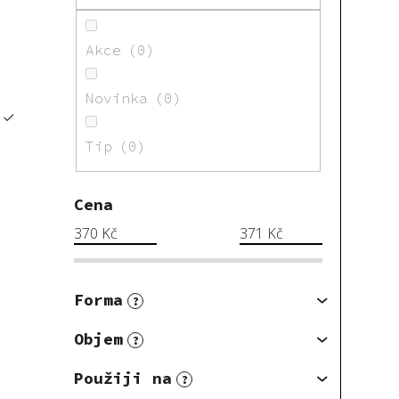
Akce
0
Novinka
0
Tip
0
Cena
370
Kč
371
Kč
Forma
?
Objem
?
Použiji na
?