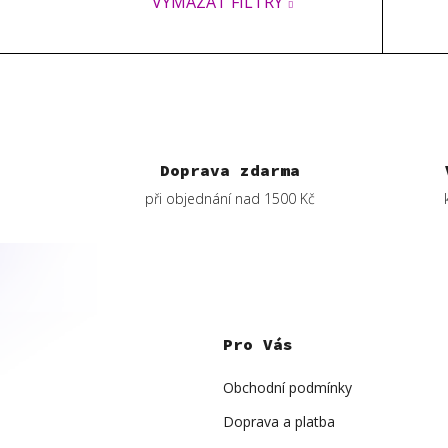
VYMAZAT FILTRY
Doprava zdarma
při objednání nad 1500 Kč
Z
á
p
Pro Vás
a
t
í
Obchodní podmínky
Doprava a platba