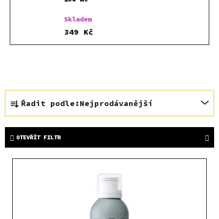
Skladem
349 Kč
Ř
Řadit podle:
Nejprodávanější
a
z
e
OTEVŘÍT FILTR
n
í
V
p
ý
r
p
o
i
d
s