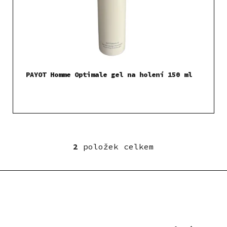
PAYOT Homme Optimale gel na holení 150 ml
2
položek celkem
O
v
l
á
d
a
c