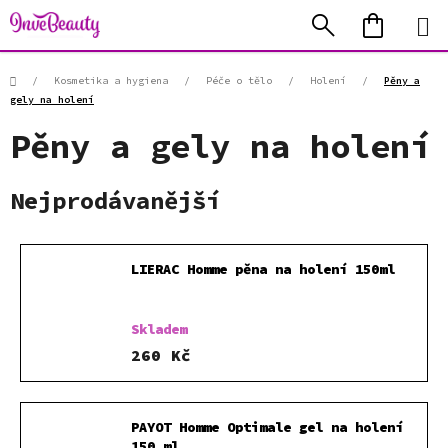
Přejít
Hledat
NÁKUP
na
KOŠÍK
obsah
Domů
/
Kosmetika a hygiena
/
Péče o tělo
/
Holení
/
Pěny a
gely na holení
Pěny a gely na holení
Nejprodávanější
LIERAC Homme pěna na holení 150ml
Skladem
260 Kč
PAYOT Homme Optimale gel na holení
150 ml