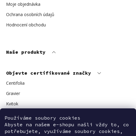
Moje objednávka
Ochrana osobních údajů
Hodnocení obchodu
Naše produkty
Objevte certifikované značky
Centifolia
Gravier
Kvitok
Vuokkoset
Používáme soubory cookies
Avant Skincare
Abyste na našem e-shopu našli vždy to, co
potřebujete, využíváme soubory cookies,
Sonnentor