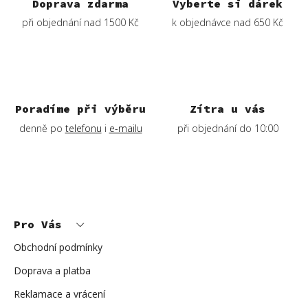
í
Doprava zdarma
Vyberte si dárek
p
při objednání nad 1500 Kč
k objednávce nad 650 Kč
r
v
k
y
v
ý
Poradíme při výběru
Zítra u vás
p
denně po
telefonu
i
e-mailu
při objednání do 10:00
i
s
u
Z
á
p
Pro Vás
a
t
í
Obchodní podmínky
Doprava a platba
Reklamace a vrácení