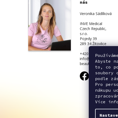
nás
Veronika Sádlíková
INVE Medical
Czech Republic,
s.r.o.
Pojedy 39
289 34 Žitovlice
+420 734 839 831
Používám
info@inve-
Abyste n
beauty.cz
to, co p
soubory 
podle zá
Pro pers
nákupu u
zpracová
Více inf
Nastave