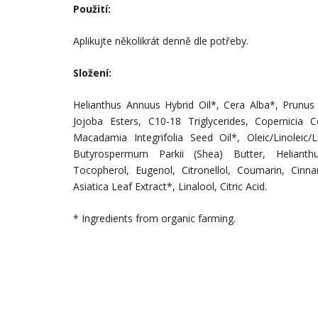
Použití:
Aplikujte několikrát denně dle potřeby.
Složení:
Helianthus Annuus Hybrid Oil*, Cera Alba*, Prunus
Jojoba Esters, C10-18 Triglycerides, Copernicia C
Macadamia Integrifolia Seed Oil*, Oleic/Linoleic/Li
Butyrospermum Parkii (Shea) Butter, Heliant
Tocopherol, Eugenol, Citronellol, Coumarin, Cinna
Asiatica Leaf Extract*, Linalool, Citric Acid.
* Ingredients from organic farming.