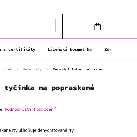
NÁKUPNÍ
KOŠÍK
a s certifikáty
Lázeňská kosmetika
Zdravá výživa
 o pleť
/
Péče o rty
/
Dermophil Indien tyčinka na
 tyčinka na popraskané
o
Podrobnosti hodnocení
skané rty uklidňuje dehydratované rty.