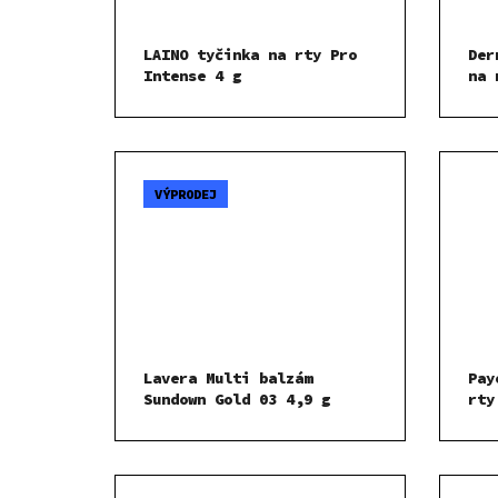
LAINO tyčinka na rty Pro
Der
Intense 4 g
na 
VÝPRODEJ
Lavera Multi balzám
Pay
Sundown Gold 03 4,9 g
rty