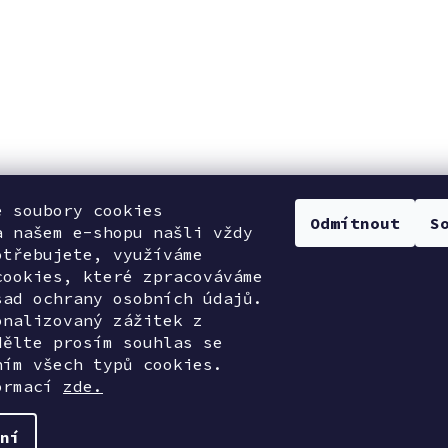
e soubory cookies
Odmítnout
S
a našem e-shopu našli vždy
otřebujete, využíváme
cookies, které zpracováváme
sad ochrany osobních údajů.
onalizovaný zážitek z
dělte prosím souhlas se
ním všech typů cookies.
ormací
zde.
ní