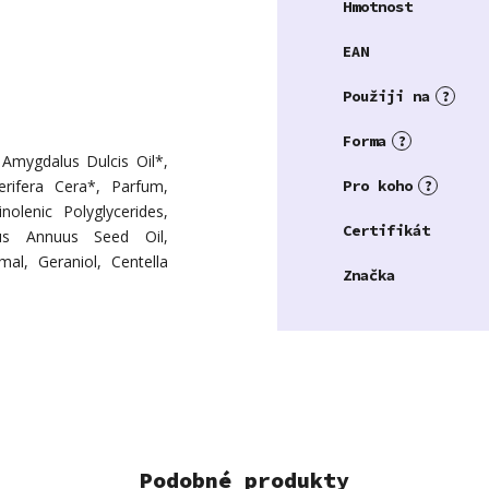
Hmotnost
EAN
Použiji na
?
Forma
?
 Amygdalus Dulcis Oil*,
erifera Cera*, Parfum,
Pro koho
?
nolenic Polyglycerides,
Certifikát
hus Annuus Seed Oil,
mal, Geraniol, Centella
Značka
Podobné produkty