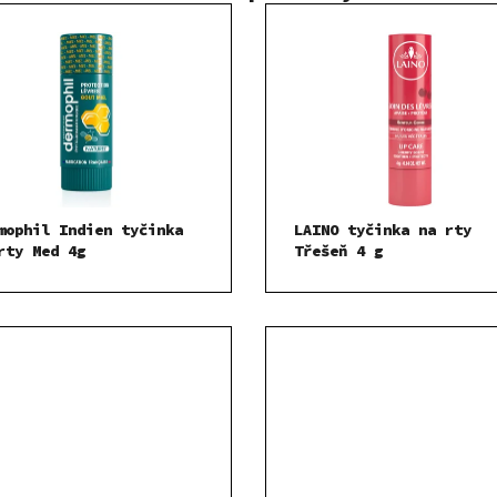
mophil Indien tyčinka
LAINO tyčinka na rty
rty Med 4g
Třešeň 4 g