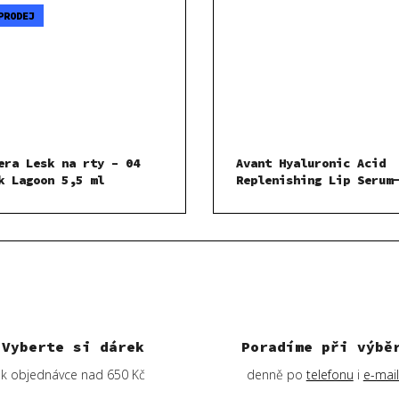
PRODEJ
era Lesk na rty – 04
Avant Hyaluronic Acid
k Lagoon 5,5 ml
Replenishing Lip Serum
vyplňující sérum na rt
8,5 ml
Vyberte si dárek
Poradíme při výbě
k objednávce nad 650 Kč
denně po
telefonu
i
e-mai