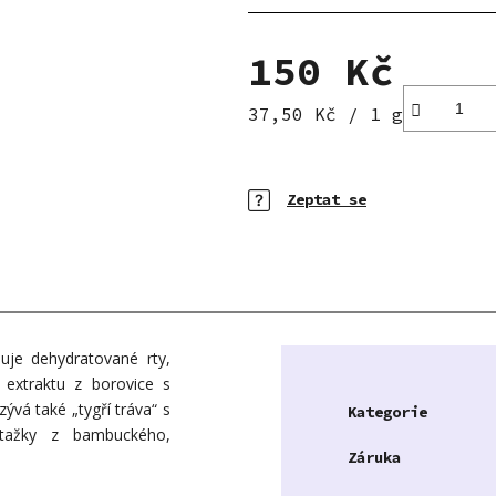
5
hvězdiček.
150 Kč
Měrná cena:
37,50 Kč / 1 g
Zeptat se
uje dehydratované rty,
 extraktu z borovice s
zývá také „tygří tráva“ s
Kategorie
ýtažky z bambuckého,
Záruka