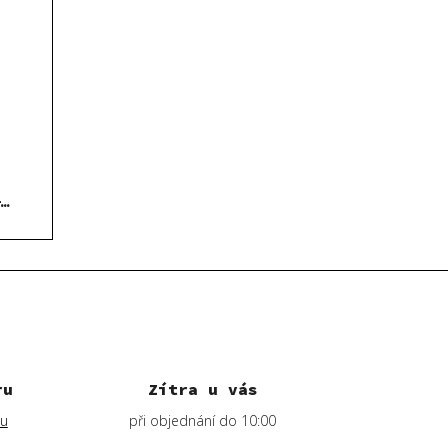
-
y
ru
Zítra u vás
lu
při objednání do 10:00