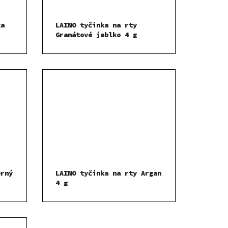
ka
LAINO tyčinka na rty
Granátové jablko 4 g
erný
LAINO tyčinka na rty Argan
4 g