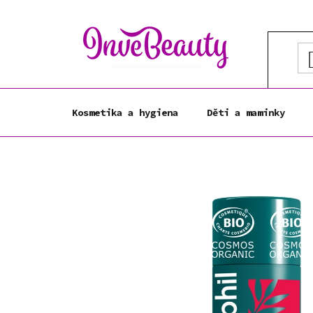
Přejít
na
obsah
Kosmetika a hygiena
Děti a maminky