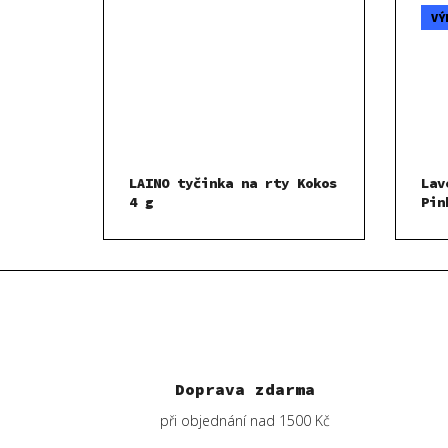
VÝ
LAINO tyčinka na rty Kokos
Lav
4 g
Pin
Doprava zdarma
při objednání nad 1500 Kč