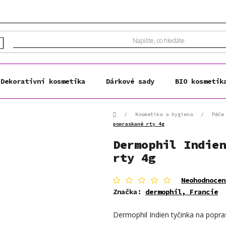
Dekorativní kosmetika
Dárkové sady
BIO kosmetik
Domů
/
Kosmetika a hygiena
/
Péče
popraskané rty 4g
Dermophil Indien
rty 4g
Průměrné
Neohodnocen
hodnocení
Značka:
dermophil, Francie
produktu
je
Dermophil Indien tyčinka na popra
0,0
z