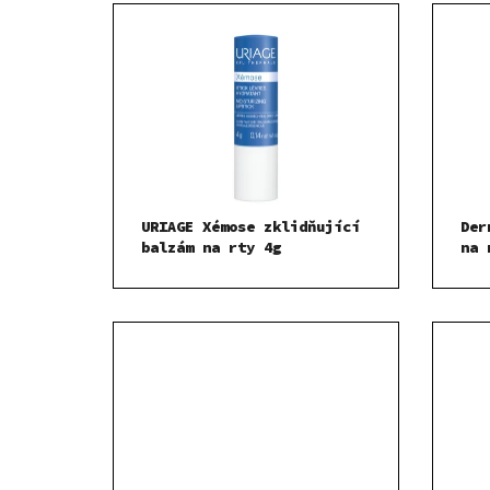
URIAGE Xémose zklidňující
Der
balzám na rty 4g
na 