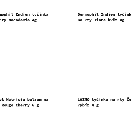
mophil Indien tyčinka
Dermophil Indien tyčin
rty Macadamia 4g
na rty Tiare květ 4g
ot Nutricia balzám na
LAINO tyčinka na rty Č
 Rouge Cherry 6 g
rybíz 4 g