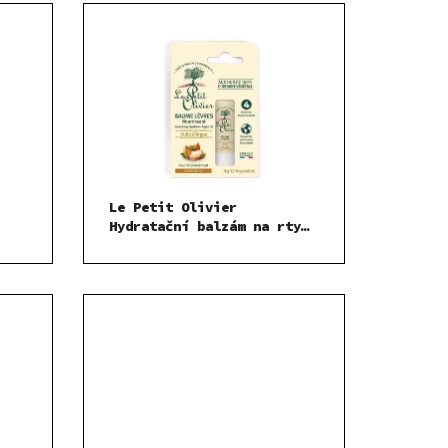
Le Petit Olivier
Hydratační balzám na rty
Arganový olej 4 g