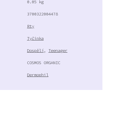
0.05 kg
3700322004478
Rty
Tyčinka
Dospělí
,
Teenager
COSMOS ORGANIC
Dermophil