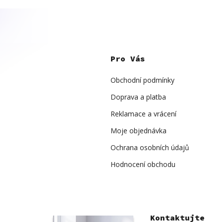
Z
á
p
Pro Vás
a
t
í
Obchodní podmínky
Doprava a platba
Reklamace a vrácení
Moje objednávka
Ochrana osobních údajů
Hodnocení obchodu
Kontaktujte