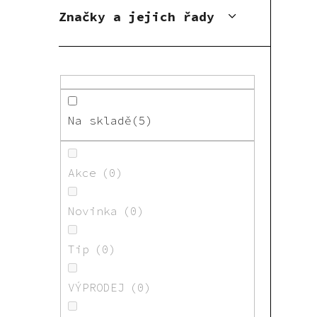
Značky a jejich řady
Na skladě
5
Akce
0
Novinka
0
Tip
0
VÝPRODEJ
0