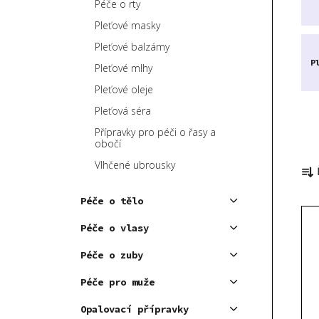
Péče o rty
p
Pleťové masky
a
Pleťové balzámy
n
P
e
Pleťové mlhy
l
Pleťové oleje
Pleťová séra
Přípravky pro péči o řasy a
obočí
Ř
Vlhčené ubrousky
a
z
Péče o tělo
V
e
ý
Péče o vlasy
n
p
í
Péče o zuby
i
p
Péče pro muže
s
r
p
o
Opalovací přípravky