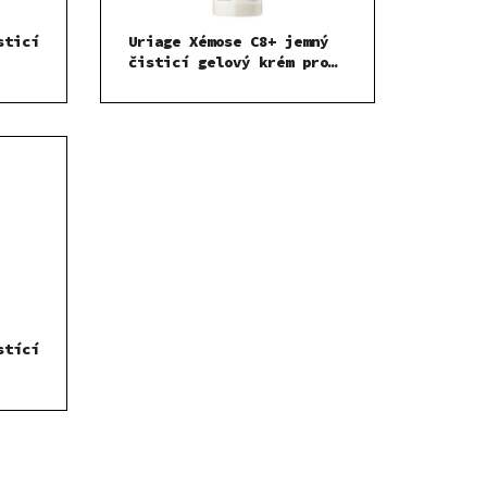
sticí
Uriage Xémose C8+ jemný
čisticí gelový krém pro
suchou až atopickou
pokožku 500ml
stící