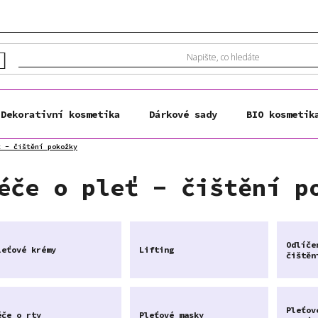
Dekorativní kosmetika
Dárkové sady
BIO kosmetik
ť - čištění pokožky
éče o pleť - čištění p
Odlíče
leťové krémy
Lifting
čištěn
Pleťov
éče o rty
Pleťové masky