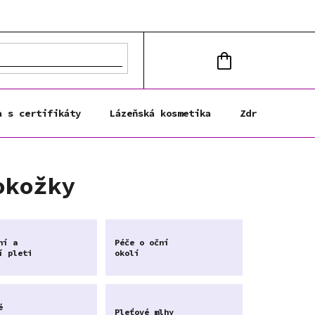
NÁKUPNÍ
KOŠÍK
a s certifikáty
Lázeňská kosmetika
Zdravá výživa
okožky
ní a
Péče o oční
í pleti
okolí
é
Pleťové mlhy