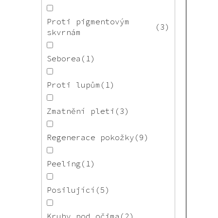
Proti pigmentovým
3
skvrnám
Seborea
1
Proti lupům
1
Zmatnění pleti
3
Regenerace pokožky
9
Peeling
1
Posilující
5
Kruhy pod očima
2