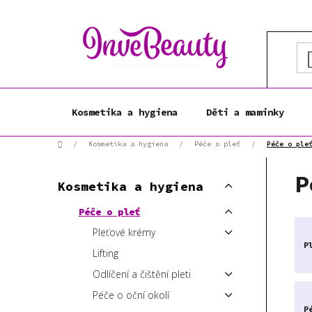
Přejít
na
obsah
Kosmetika a hygiena
Děti a maminky
Domů
/
Kosmetika a hygiena
/
Péče o pleť
/
Péče o ple
P
K
P
Přeskočit
o
Kosmetika a hygiena
a
kategorie
s
t
Péče o pleť
t
e
Pleťové krémy
r
g
P
a
o
Lifting
r
n
Odlíčení a čištění pleti
i
n
Péče o oční okolí
e
í
P