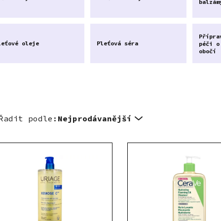
balzám
Přípra
leťové oleje
Pleťová séra
péči o
obočí
Řadit podle:
Nejprodávanější