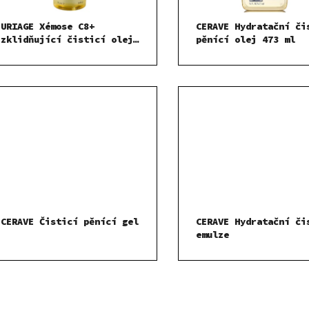
URIAGE Xémose C8+
CERAVE Hydratační či
zklidňující čisticí olej
pěnící olej 473 ml
na obličej a tělo
CERAVE Čisticí pěnící gel
CERAVE Hydratační či
emulze
O