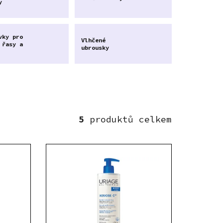
y
vky pro
Vlhčené
 řasy a
ubrousky
5