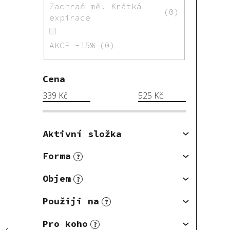
Zachraň mě! Krátká
0
expirace
AKCE -15%
0
Cena
339
Kč
525
Kč
Aktivní složka
Forma
?
Objem
?
Použiji na
?
Pro koho
?