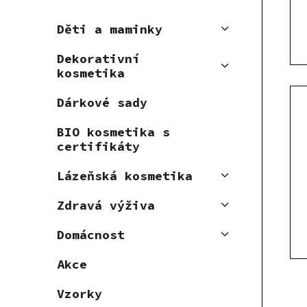
r
d
o
u
Děti a maminky
d
k
u
t
Dekorativní
kosmetika
k
ů
t
Dárkové sady
ů
BIO kosmetika s
certifikáty
Lázeňská kosmetika
Zdravá výživa
Domácnost
Akce
Vzorky