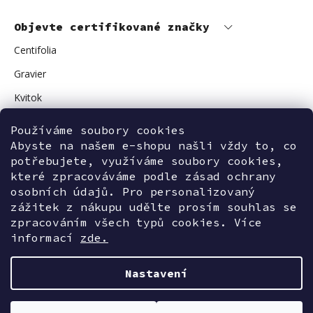
Objevte certifikované značky
Centifolia
Gravier
Kvitok
Vuokkoset
Používáme soubory cookies
Abyste na našem e-shopu našli vždy to, co
Avant Skincare
potřebujete, využíváme soubory cookies,
Sonnentor
které zpracováváme podle zásad ochrany
osobních údajů. Pro personalizovaný
zážitek z nákupu udělte prosím souhlas se
zpracováním všech typů cookies. Více
Kontaktujte nás
informací
zde.
Nastavení