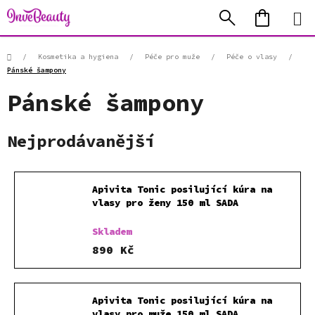
Přejít
Hledat
NÁKUP
na
KOŠÍK
obsah
Domů
/
Kosmetika a hygiena
/
Péče pro muže
/
Péče o vlasy
/
Pánské šampony
Pánské šampony
Nejprodávanější
Apivita Tonic posilující kúra na
vlasy pro ženy 150 ml SADA
Skladem
890 Kč
Apivita Tonic posilující kúra na
vlasy pro muže 150 ml SADA