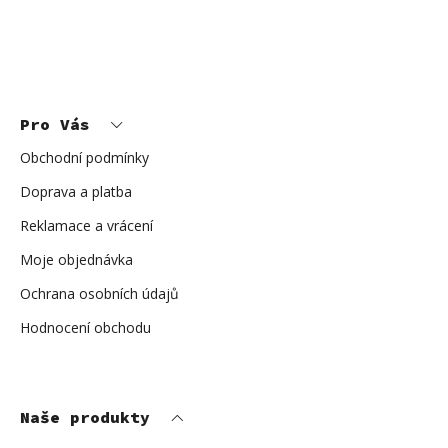
i
s
u
Z
á
p
Pro Vás
a
t
í
Obchodní podmínky
Doprava a platba
Reklamace a vrácení
Moje objednávka
Ochrana osobních údajů
Hodnocení obchodu
Naše produkty