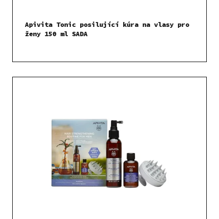
k
t
Apivita Tonic posilující kúra na vlasy pro
ů
ženy 150 ml SADA