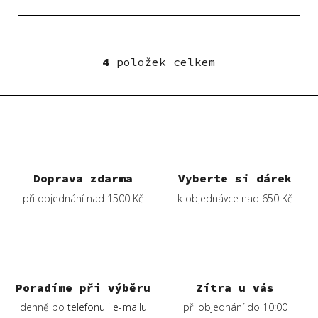
4
položek celkem
O
v
l
á
d
a
c
í
Doprava zdarma
Vyberte si dárek
p
při objednání nad 1500 Kč
k objednávce nad 650 Kč
r
v
k
y
v
ý
Poradíme při výběru
Zítra u vás
p
denně po
telefonu
i
e-mailu
při objednání do 10:00