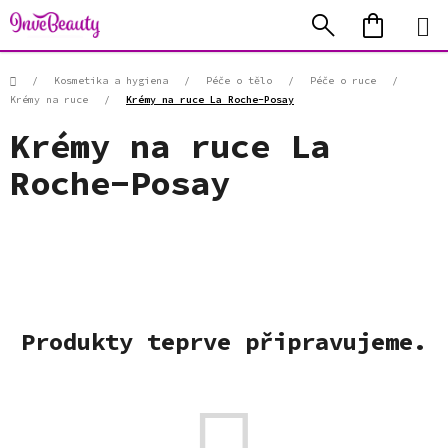
Přejít
Hledat
NÁKUP
na
KOŠÍK
obsah
Domů
/
Kosmetika a hygiena
/
Péče o tělo
/
Péče o ruce
/
Krémy na ruce
/
Krémy na ruce La Roche-Posay
Krémy na ruce La
Roche-Posay
Produkty teprve připravujeme.