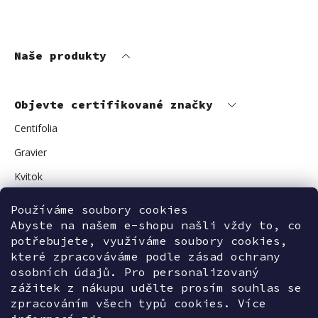
Naše produkty
Objevte certifikované značky
Centifolia
Gravier
Kvitok
Vuokkoset
Používáme soubory cookies
Avant Skincare
Abyste na našem e-shopu našli vždy to, co
potřebujete, využíváme soubory cookies,
Sonnentor
které zpracováváme podle zásad ochrany
osobních údajů. Pro personalizovaný
zážitek z nákupu udělte prosím souhlas se
zpracováním všech typů cookies. Více
Kontaktujte nás