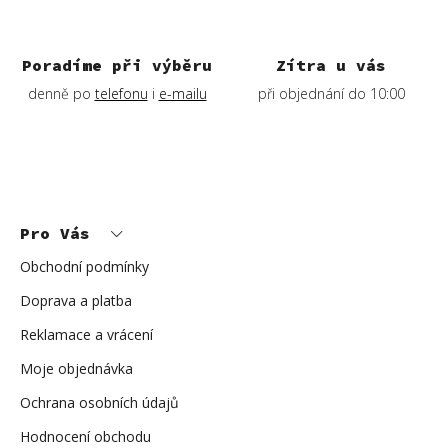
Poradíme při výběru
Zítra u vás
denně po
telefonu
i
e-mailu
při objednání do 10:00
Z
á
p
Pro Vás
a
t
í
Obchodní podmínky
Doprava a platba
Reklamace a vrácení
Moje objednávka
Ochrana osobních údajů
Hodnocení obchodu